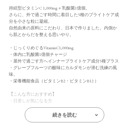
持続型ビタミンC 1,000mg＋乳酸菌1億個。
さらに、外で過ごす時間に着目した5種のブライトケア成
分を小さな粒に凝縮。
自然由来の原料にこだわり、日本で作りました。内側か
ら肌とからだを整える思いやり。
・じっくりめぐるVitaminC1,000mg
・体内に乳酸菌1億個チャージ
・屋外で過ごす方へインナーブライトケア成分5種プラス
・グレープフルーツの酸味にカルダモンが潜む洗練の風
味。
・栄養機能食品（ビタミンB2・ビタミンB12 ）
【こんな方におすすめ】
・日差しが気になる方
・VCショットの代わりに
・VCショットと一緒に
続きを読む
【キー成分】