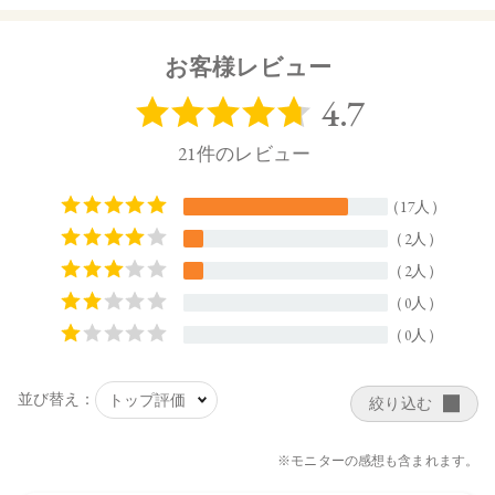
・ビタミンC
・乳酸菌
お客様レビュー
・セラミド
・栄養機能食品（ビタミンB2・ビタミンB12 ）
【販売名】
トーン ドリーム フローラ VC ショット デイ ブライトニン
グ プラス
【お召し上がり方】
1日6粒を目安にそのまま口の中で噛むか舐めて溶かす、また
は約150mLの水などと一緒にお召し上がりください。
【内容量】
63g(350mg×180粒）
【商品サイズ】
210㎜×120㎜（高さ×幅）