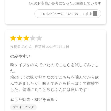
4571649073336
【店舗発売日】
CosmeKitchen 2026/7/7
Biople 2026/7/7
Biop 2026/7/7
※店舗での取り扱いや詳しい在庫状況につきましては、各店
舗にお問い合わせください。
※発売日は予告なく変更する可能性がございます。予めご了
承ください。
※通常はご注文より１～３営業日での発送となります。
商品によっては、お届けまで１～２週間かかる場合がござい
ますので予めご了承ください。
●パッケージはリニューアル等の理由により、写真と異なる場
合がございます。
●パッケージのリニューアル等の理由により、成分・処方が記
載と異なる場合がございます。
●予告なくパッケージ仕様が変更になる場合がございます。