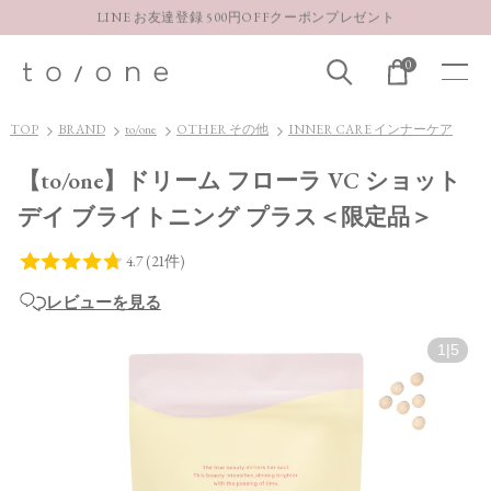
LINE お友達登録 500円OFFクーポンプレゼント
【重要】お盆期間中のお問い合わせと商品配送に関しまして
0
お得な定期購入コースはこちら
LINE お友達登録 500円OFFクーポンプレゼント
TOP
BRAND
to/one
OTHER その他
INNER CARE インナーケア
【to/one】ドリーム フローラ VC ショット
デイ ブライトニング プラス＜限定品＞
レビューを見る
1
|
5