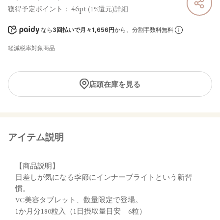
46pt
獲得予定ポイント：
(1%還元)
詳細
なら
3回払いで月々1,656円
から。分割手数料無料
軽減税率対象商品
店頭在庫を見る
アイテム説明
【商品説明】
日差しが気になる季節にインナーブライトという新習
慣。
VC美容タブレット、数量限定で登場。
1か月分180粒入（1日摂取量目安 6粒）