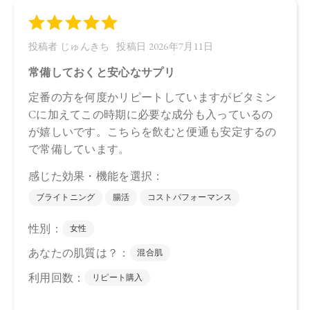
【特定原材料に準ずるもの】
もも、りんご
【原材料名】
還元麦芽糖水飴（国内製造）、松樹皮抽出物、有胞子性乳酸
菌末、グレープフルーツ果汁末、カルダモン末、セラミド含
有米抽出物、デキストリン、アセロラ果汁末、ザクロ抽出
物、ハイビスカス加水分解物、バラ花びら抽出物、メロンプ
ラセンタ（胎座）抽出物、リンゴ抽出物、黒胡椒抽出物、白
桃花抽出物（ももを含む）、白トマト抽出物、植物性油脂／
ビタミンC、セルロース、ヒドロキシプロピルセルロース、二
酸化ケイ素、ステアリン酸カルシウム、甘味料（ステビ
ア）、ビタミンB2、ヘスペリジン、香料、ビタミンB12
【原産国】
日本
【メーカー品番】
店舗でお問い合わせの際には、下記品番をお伝え下さい。