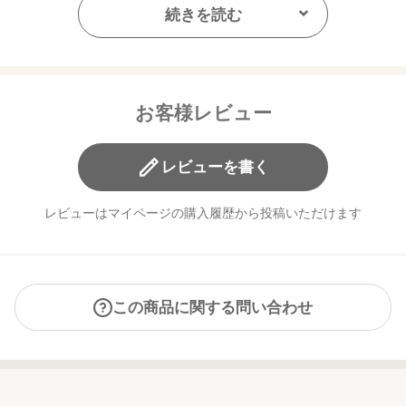
まなざしに深度をもたらし自然な立体感を
続きを読む
際立たせるウォーミーなシマリングブラウン
・04 Muted Terracotta
ワンストロークで表情に洒落感がにじむ
お客様レビュー
ぬくもりをまとったモダンなママレードブロンズ
レビューを書く
【ご使用方法】
指先に適量をとり、まぶた全体にぼかします。
レビューはマイページの購入履歴から投稿いただけます
【内容量】
2.0g
【商品サイズ】
この商品に関する問い合わせ
31.0×23.0x85.0㎜
【特定原材料に準ずるもの】
大豆