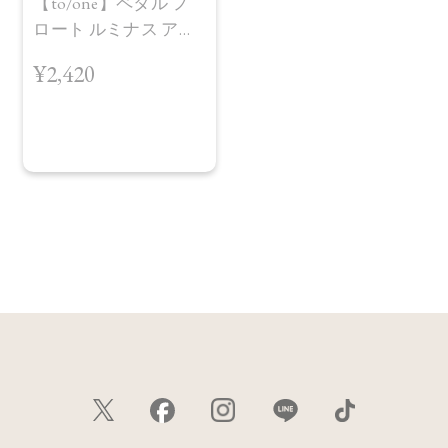
【to/one】ペタル フ
ますので予めご了承ください。
ロート ルミナス アイ
●パッケージはリニューアル等の理由により、写真と異なる場
ズ［01～04］＜2026
¥2,420
合がございます。
AW Collection＞
●パッケージのリニューアル等の理由により、成分・処方が記
載と異なる場合がございます。
●予告なくパッケージ仕様が変更になる場合がございます。