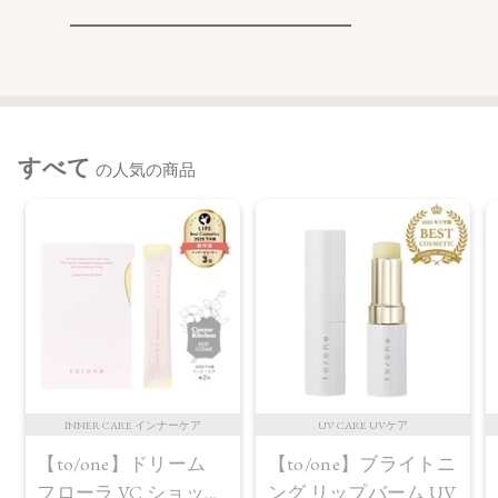
・03
ラウリン酸ヘキシル、トリ（カプリル酸／カプリン酸）グリ
セリル、炭酸ジカプリリル、シリカ、パルミチン酸デキスト
リン、リンゴ酸ジイソステアリル、窒化ホウ素、乳酸桿菌発
酵液、水酸化Al、アルガニアスピノサ核油、オプンチアフィ
クスインジカ種子油、セラミドNP、オリーブ果実油、マカデ
ミア種子油、合成フルオロフロゴパイト、マイカ、ホウケイ
すべて
の人気の商品
酸（Ca／Al）、酸化チタン、酸化鉄、グンジョウ
・04
ラウリン酸ヘキシル、トリ（カプリル酸／カプリン酸）グリ
セリル、炭酸ジカプリリル、シリカ、パルミチン酸デキスト
リン、リンゴ酸ジイソステアリル、窒化ホウ素、乳酸桿菌発
酵液、水酸化Al、アルガニアスピノサ核油、オプンチアフィ
クスインジカ種子油、セラミドNP、オリーブ果実油、マカデ
ミア種子油、マイカ、ホウケイ酸（Ca／Al）、酸化チタン、
酸化鉄、グンジョウ
INNER CARE インナーケア
UV CARE UVケア
【to/one】ドリーム
【to/one】ブライトニ
【原産国】
フローラ VC ショット
ング リップバーム UV
日本