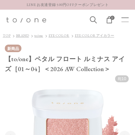
LINE お友達登録 500円OFFクーポンプレゼント
【重要】お盆期間中のお問い合わせと商品配送に関しまして
0
お得な定期購入コースはこちら
LINE お友達登録 500円OFFクーポンプレゼント
TOP
BRAND
to/one
EYE COLOR
EYE COLOR アイカラー
新商品
【to/one】ペタル フロート ルミナス アイ
ズ［01～04］＜2026 AW Collection＞
8
|
10