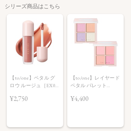
【全成分】
シリーズ商品はこちら
・01
ラウリン酸ヘキシル、トリ（カプリル酸／カプリン酸）グ リ
セリル、炭酸ジカプリリル、シリカ、パルミチン酸デキスト
リン、 窒化ホウ素、リンゴ酸ジイソステアリル、乳酸桿菌発
酵液、水酸 化Al、アルガニアスピノサ核油、オプンチアフィ
クスインジカ種 子油、セラミドNP、オリーブ果実油、マカデ
ミア種子油、マイカ、 酸化チタン、ホウケイ酸（Ca ／A l）、
酸化鉄、酸化スズ
・02
【to/one】ペタル グ
【to/one】レイヤード
ラウリン酸ヘキシル、トリ（カプリル酸／カプリン酸）グリ
ロウ ルージュ［EX01
ペタル パレット
セリル、炭酸ジカプリリル、シリカ、パルミチン酸デキスト
リン、 リンゴ酸ジイソステアリル、窒化ホウ素、乳酸桿菌発
～EX04］＜2026 AW
［EX03,EX04］＜2026
¥2,750
¥4,400
酵液、水酸化 Al 、アルガニアスピノサ核油、オプンチアフィ
Collection＞
AW Collection＞
クスインジカ種子油、 セラミドNP、オリーブ果実油、マカデ
ミア種子油、ホウケイ酸 （Ca ／Al）、マイカ、酸化チタン、
酸化鉄、赤226、グンジョウ