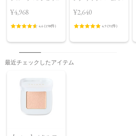
（30包）
¥4,968
¥2,640
【メーカー品番】
店舗でお問い合わせの際には、下記品番をお伝え下さい。
・01…4571649073060
・02…4571649073077
・03…4571649073084
・04…4571649073091
【店舗発売日】
最近チェックしたアイテム
CosmeKitchen 2026/8/3
Biople 2026/8/3
Biop 2026/8/3
※店舗での取り扱いや詳しい在庫状況につきましては、各店
舗にお問い合わせください。
※発売日は予告なく変更する可能性がございます。予めご了
承ください。
※通常はご注文より１～３営業日での発送となります。
商品によっては、お届けまで１～２週間かかる場合がござい