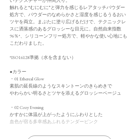
いテクスチャーが仲間入り。
触れると“むにむに”と弾力を感じるレアタッチパウダー
処方で、パウダーのなめらかさと湿度を感じるうるおい
ツヤを両立。まぶたに塗り広げるだけで、テクニックレ
スに洒落感のあるグロッシーな目元に。自然由来指数
96％*、シリコーンフリー処方で、軽やかな使い心地にも
こだわりました。
*ISO16128準拠（水を含まない）
●カラー
・01 Ethereal Glow
素肌の延長線のようなスキントーンのきらめきで
やわらかい明るさとツヤを添えるグロッシーベージュ
・02 Cozy Evening
かすかに体温が上がったようにふわりとした
血色が宿る多幸感あふれるテンダーピンク
・03 Fluffy Nude