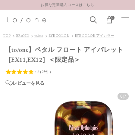
お得な定期購入コースはこちら
LINE お友達登録 500円OFFクーポンプレゼント
0
【重要】お盆期間中のお問い合わせと商品配送に関しまして
お得な定期購入コースはこちら
TOP
BRAND
to/one
EYE COLOR
EYE COLOR アイカラー
LINE お友達登録 500円OFFクーポンプレゼント
【to/one】ペタル フロート アイパレット
［EX11,EX12］＜限定品＞
レビューを見る
6
|
7