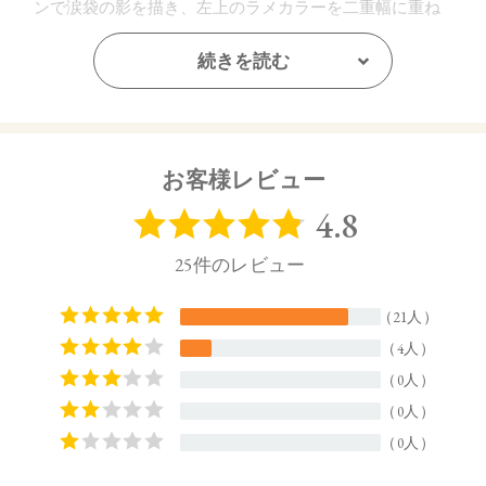
ンで涙袋の影を描き、左上のラメカラーを二重幅に重ね
て。
続きを読む
【販売名】
トーン ペタル フロート アイパレット EX11
トーン ペタル フロート アイパレット EX12
お客様レビュー
【ご使用方法】
指先またはお手持ちのチップやブラシで適量をとり、まぶた
全体にぼかします。
【内容量】
2.5g
【商品サイズ】
64.0×20.5×65.0㎜
【特定原材料に準ずるもの】
大豆