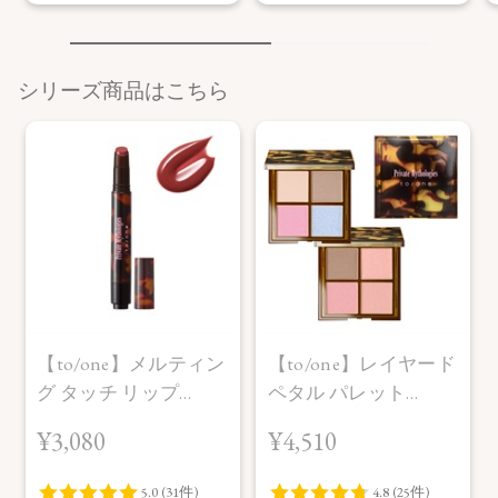
シリーズ商品はこちら
【to/one】メルティン
【to/one】レイヤード
グ タッチ リップ
ペタル パレット
［EX01～EX03］＜限
［EX01,EX02］＜限定
¥3,080
¥4,510
定品＞
品＞