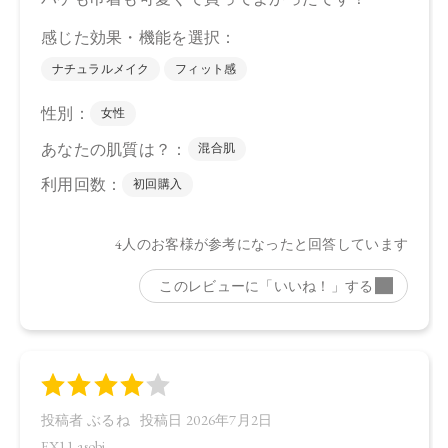
スピノサ核油、オプンチアフィクスインジカ種子油、カニナ
バラ果実油、スクワラン、ローズマリー葉エキス、マイカ、
酸化鉄、酸化チタン、水酸化Ａｌ、グンジョウ、合成フルオ
ロフロゴパイト、赤２２６
【原産国】
日本
【メーカー品番】
店舗でお問い合わせの際には、下記品番をお伝え下さい。
・EX11 asobi…4571649071387
・EX12 hitoyasumi…4571649071394
【店舗発売日】
CosmeKitchen 2026/6/26
Biople 2026/6/26
Biop 2026/6/26
※店舗での取り扱いや詳しい在庫状況につきましては、各店
舗にお問い合わせください。
※発売日は予告なく変更する可能性がございます。予めご了