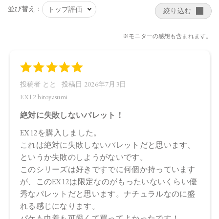
【全成分】
・EX11
タルク、トリエチルヘキサノイン、ラウリン酸イソアミル、
リンゴ酸ジイソステアリル、イソステアリン酸水添ヒマシ
油、酢酸セルロース、ホウケイ酸（Ｃａ／Ａｌ）、ラウリン
酸亜鉛、ポリグリセリル－３ポリジメチルシロキシエチルジ
メチコン、ホウケイ酸（Ｃａ／Ｎａ）、シリカ、酸化スズ、
トコフェロール、アルガニアスピノサ核油、オプンチアフィ
クスインジカ種子油、カニナバラ果実油、スクワラン、ロー
ズマリー葉エキス、マイカ、酸化鉄、酸化チタン、水酸化Ａ
ｌ、合成フルオロフロゴパイト、グンジョウ、赤２２６
・EX12
タルク、トリエチルヘキサノイン、ホウケイ酸（Ｃａ／Ａ
ｌ）、ラウリン酸イソアミル、リンゴ酸ジイソステアリル、
イソステアリン酸水添ヒマシ油、酢酸セルロース、ラウリン
酸亜鉛、ポリグリセリル－３ポリジメチルシロキシエチルジ
メチコン、シリカ、酸化スズ、トコフェロール、アルガニア