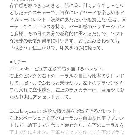
存在感を放つきらめきと、肌に吸い付くようなしっとり
としたテクスチャーで、自在にレイヤードを楽しめるア
イカラーパレット。洗練のあたたかみを携えた4色は、ヌ
ーディなニュアンスを持ち、パール感のバリエーション
も多様。その日の気分で感覚的に重ねるだけで、ソフト
な洗練の表情が簡単に叶います。どう組み合わせても
「似合う」仕上がりで、印象を巧みに操って。
●カラー
EX11 asobi：ピュアな多幸感を描けるパレット。
右上のピンクと右下のコーラルを自由な比率でブレンド
して、眉下までふわっと乗せたら、左下のブラウンをキ
ワに入れて立体感を。左上のラメカラーは、目頭やまぶ
たの中央にアクセントとして。
EX12 hitoyasumi：洒脱な抜け感を演出できるパレット。
右上のベージュと右下のコーラルを自由な比率でブレン
ドして、眉下までふわっと乗せたら、右下のコーラルを
下まぶたにもオン。平筆やチップを使って左下のブラウ