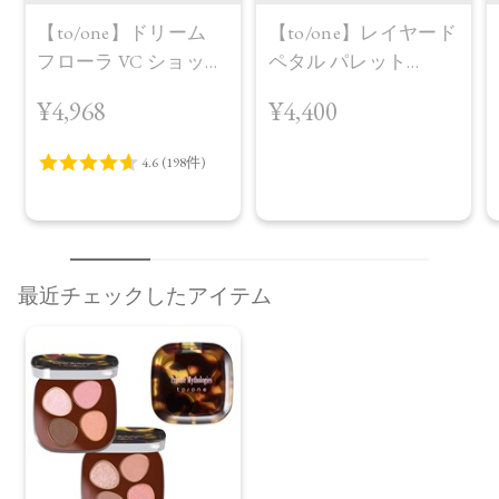
【to/one】ドリーム
【to/one】レイヤード
フローラ VC ショット
ペタル パレット
（30包）
［EX03,EX04］＜2026
¥4,968
¥4,400
AW Collection＞EX04
Warm Harmony
最近チェックしたアイテム