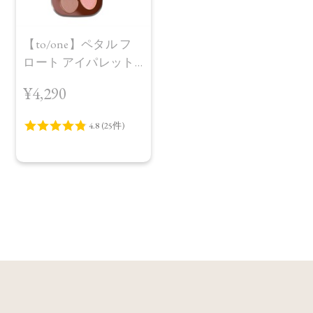
【to/one】ペタル フ
ロート アイパレット
［EX11,EX12］＜限定
¥4,290
品＞