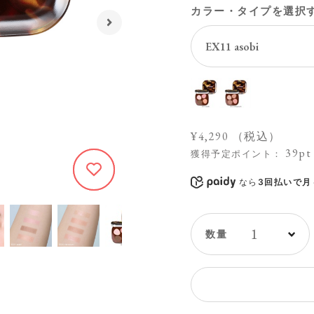
カラー・タイプを選択
¥4,290
（税込）
39pt
獲得予定ポイント：
574
なら
3回払いで月々
1