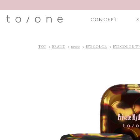
CONCEPT
S
TOP
BRAND
to/one
EYE COLOR
EYE COLOR