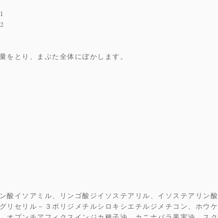
1
2
量をとり、まぶた全体にぼかします。
ン酸イソアミル、リンゴ酸ジイソステアリル、イソステアリン酸
グリセリル－３ポリジメチルシロキシエチルジメチコン、ホウケ
、オプンチアフィクスインジカ種子油、カニナバラ果実油、スク