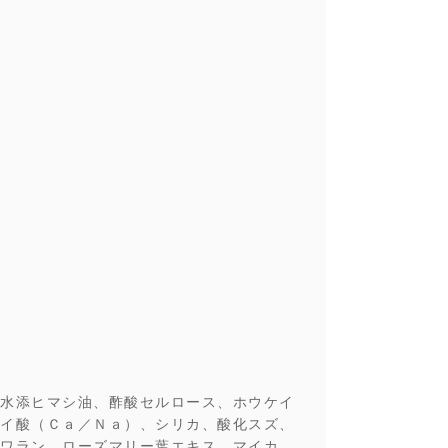
水添ヒマシ油、酢酸セルロース、ホウケイ
イ酸（Ｃａ／Ｎａ）、シリカ、酸化スズ、
ワラン、ローズマリー葉エキス、マイカ、