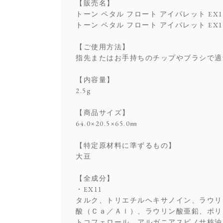
【販売名】
トーン ペタル フロート アイパレット EX1
トーン ペタル フロート アイパレット EX1
【ご使用方法】
指先またはお手持ちのチップやブラシで適
【内容量】
2.5g
【商品サイズ】
64.0×20.5×65.0㎜
【特定原材料に準ずるもの】
大豆
【全成分】
・EX11
タルク、トリエチルヘキサノイン、ラウリ
酸（Ｃａ／Ａｌ）、ラウリン酸亜鉛、ポリ
トコフェロール、アルガニアスピノサ核油