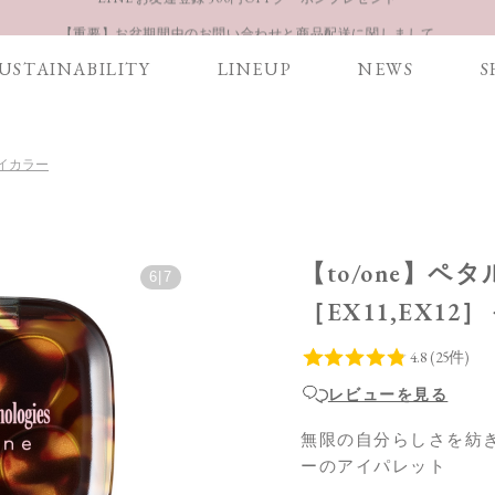
【重要】お盆期間中のお問い合わせと商品配送に関しまして
お得な定期購入コースはこちら
USTAINABILITY
LINEUP
NEWS
S
LINE お友達登録 500円OFFクーポンプレゼント
 アイカラー
【to/one】ペ
6
|
7
［EX11,EX1
レビューを見る
無限の自分らしさを紡
ーのアイパレット