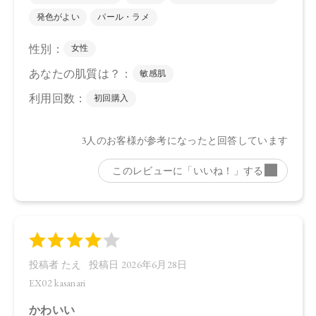
【全成分】
・EX01
（左上、右上、左下）タルク、スクワラン、シリカ、ジステ
アリン酸Al、アルガニアスピノサ核油、オプンチアフィクス
インジカ種子油、グリチルリチン酸2K、セラミドNP、ホホバ
種子油、カニナバラ果実油、トコフェロール、イソステアリ
ン酸水添ヒマシ油、カルナウバロウ、水酸化Al、マイカ、酸
化チタン、酸化鉄、グンジョウ、赤226
（右下）ラウリン酸ヘキシル、トリ（カプリル酸/カプリン
酸）グリセリル、炭酸ジカプリリル、シリカ、パルミチン酸
デキストリン、窒化ホウ素、リンゴ酸ジイソステアリル、乳
酸桿菌発酵液、アルガニアスピノサ核油、オプンチアフィク
スインジカ種子油、グリチルリチン酸2K、セラミドNP、ホホ
バ種子油、カニナバラ果実油、水酸化Al、ホウケイ酸
（Ca/Al）、酸化チタン、マイカ、ホウケイ酸（Ca/Na）、グ
ンジョウ、酸化スズ、酸化鉄
・EX02
（左上、左下、右下）タルク、スクワラン、シリカ、ジステ