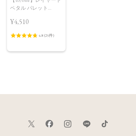
【to/one】レイヤード
ペタル パレット
［EX01,EX02］＜限定
¥4,510
品＞