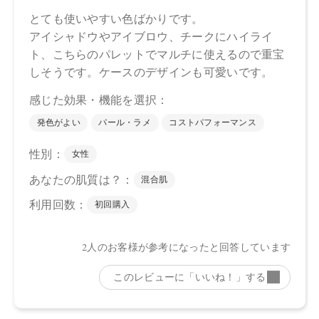
アリン酸Al、アルガニアスピノサ核油、オプンチアフィクス
インジカ種子油、グリチルリチン酸2K、セラミドNP、ホホバ
種子油、カニナバラ果実油、トコフェロール、イソステアリ
ン酸水添ヒマシ油、カルナウバロウ、水酸化Al、マイカ、酸
化チタン、酸化鉄、ホウケイ酸（Ca/Al）、グンジョウ、赤
226、黄4
（右上）ラウリン酸ヘキシル、トリカプリル酸/カプリン酸）
グリセリル、炭酸ジカプリリル、シリカ、パルミチン酸デキ
ストリン、窒化ホウ素、リンゴ酸ジイソステアリル、乳酸桿
菌発酵液、アルガニアスピノサ核油、オプンチアフィクスイ
ンジカ種子油、グリチルリチン酸2K、セラミドNP、ホホバ種
子油、カニナバラ果実油、水酸化Al、マイカ、酸化チタン、
ホウケイ酸（Ca/Al）、酸化鉄
【原産国】
日本
【メーカー品番】
店舗でお問い合わせの際には、下記品番をお伝え下さい。