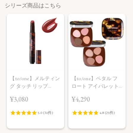
シリーズ商品はこちら
【to/one】メルティン
【to/one】ペタル フ
グ タッチ リップ
ロート アイパレット
［EX01～EX03］＜限
［EX11,EX12］＜限定
¥3,080
¥4,290
定品＞
品＞