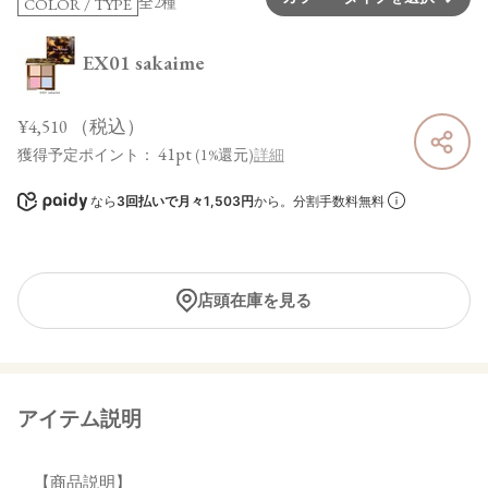
全2種
COLOR / TYPE
EX01 sakaime
¥4,510
（税込）
41pt
獲得予定ポイント：
(1%還元)
詳細
なら
3回払いで月々1,503円
から。分割手数料無料
店頭在庫を見る
アイテム説明
【商品説明】