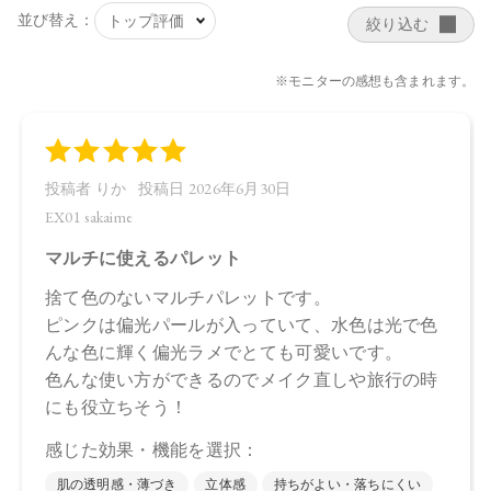
レンドして、その日の気分を演出して。
【販売名】
トーン レイヤード ペタル パレット EX01
トーン レイヤード ペタル パレット EX02
【ご使用方法】
指先またはお手持ちのブラシで適量をとり、頬やフェイスラ
インにぼかします。
【内容量】
8.8g
【商品サイズ】
75.0×15.0×75.0㎜
【特定原材料に準ずるもの】
大豆