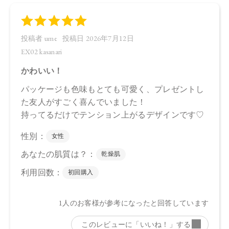
・EX01 sakaime…4571649071363
・EX02 kasanari…4571649071370
【店舗発売日】
CosmeKitchen 2026/6/26
Biople 2026/6/26
Biop 2026/6/26
※店舗での取り扱いや詳しい在庫状況につきましては、各店
舗にお問い合わせください。
※発売日は予告なく変更する可能性がございます。予めご了
承ください。
※通常はご注文より１～３営業日での発送となります。
商品によっては、お届けまで１～２週間かかる場合がござい
ますので予めご了承ください。
●パッケージはリニューアル等の理由により、写真と異なる場
合がございます。
●パッケージのリニューアル等の理由により、成分・処方が記
載と異なる場合がございます。