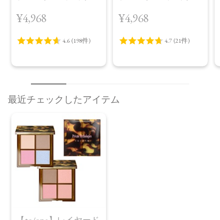
（30包）
デイ ブライトニング
¥4,968
¥4,968
プラス＜限定品＞
最近チェックしたアイテム