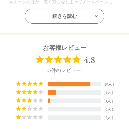
やチークのほか、広く頬になじませてチークベースに
も。
右下：ブルーとピンクのパールが瞬くアイシーブルー。
続きを読む
肌への密着感にこだわったむにむに質感です。ハイライ
トやアイシャドウのトッパーに。左上と混ぜてふわっと
肌にぼかせば、透明感が際立つ仕上がりに。
お客様レビュー
EX02 kasanari：可愛くて凛とした、多幸感あふれる表情へ
といざなう
左上：ほのかな赤みを含んだニュートラルなココアベー
ジュ。眉やフェイスライン、鼻筋の陰影作りに。
右上：ピンクの微細なパールをたっぷりとブレンドした
ピーチカラー。肌への密着感にこだわったむにむに質感
です。ハイライトのほか、広範囲になじませてチークベ
ースに。
左下：ピュアな印象のクリアピンク。シアーなパールが
透明感を引き出します。右下のピンクとブレンドして、
その日の気分を演出して。
右下：ヘルシーな印象のクリアなコーラルピンク。シア
ーなパールが透明感を引き出します。左下のピンクとブ