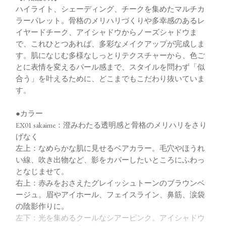
ハイライト、シェーディング、チークを集めたマルチカ
ラーパレット。骨格のメリハリづくりや多幸感のあるレ
イヤードチーク、アイシャドウからノーズシャドウま
で、これひとつあれば、多彩なメイクアップが完成しま
す。肌になじむ多様なしっとりテクスチャーから、色ご
とに表情を変えるパール感まで、スタイルを問わず「似
合う」を叶えるために、どこまでもこだわり抜いていま
す。
●カラー
EX01 sakaime：澄みわたる透明感と骨格のメリハリをさり
げなく
左上：なめらかな肌に見せるベアカラー。毛穴やほうれ
い線、吹き出物など、影をカバーしたいところにふわっ
となじませて。
右上：赤みをおさえたグレイッシュトーンのブラウンベ
ージュ。眉やアイホール、フェイスライン、鼻筋、涙袋
の陰影作りに。
左下：光を集めるクールなシアーピンク。アイシャドウ