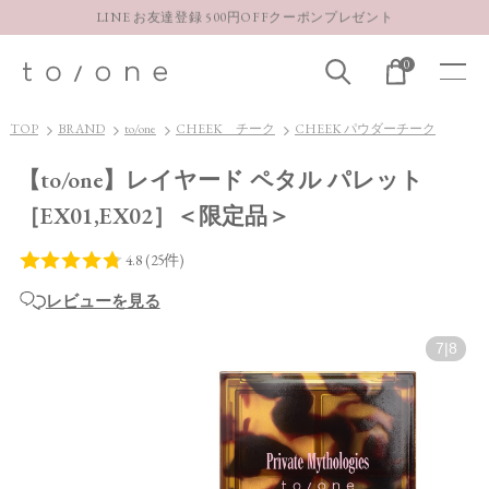
LINE お友達登録 500円OFFクーポンプレゼント
【重要】お盆期間中のお問い合わせと商品配送に関しまして
0
お得な定期購入コースはこちら
LINE お友達登録 500円OFFクーポンプレゼント
TOP
BRAND
to/one
CHEEK チーク
CHEEK パウダーチーク
【to/one】レイヤード ペタル パレット
［EX01,EX02］＜限定品＞
レビューを見る
7
|
8