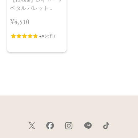
【to/one】レイヤード
ペタル パレット
［EX01,EX02］＜限定
¥4,510
品＞