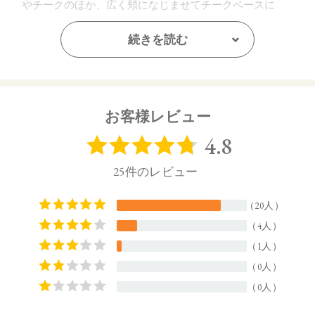
やチークのほか、広く頬になじませてチークベースに
も。
右下：ブルーとピンクのパールが瞬くアイシーブルー。
続きを読む
肌への密着感にこだわったむにむに質感です。ハイライ
トやアイシャドウのトッパーに。左上と混ぜてふわっと
肌にぼかせば、透明感が際立つ仕上がりに。
お客様レビュー
EX02 kasanari：可愛くて凛とした、多幸感あふれる表情へ
といざなう
左上：ほのかな赤みを含んだニュートラルなココアベー
ジュ。眉やフェイスライン、鼻筋の陰影作りに。
右上：ピンクの微細なパールをたっぷりとブレンドした
ピーチカラー。肌への密着感にこだわったむにむに質感
です。ハイライトのほか、広範囲になじませてチークベ
ースに。
左下：ピュアな印象のクリアピンク。シアーなパールが
透明感を引き出します。右下のピンクとブレンドして、
その日の気分を演出して。
右下：ヘルシーな印象のクリアなコーラルピンク。シア
ーなパールが透明感を引き出します。左下のピンクとブ