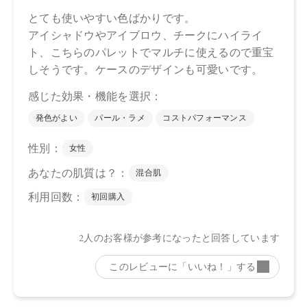
アリン酸Al、アルガニアスピノサ核油、オプンチアフィクス
インジカ種子油、グリチルリチン酸2K、セラミドNP、ホホバ
種子油、カニナバラ果実油、トコフェロール、イソステアリ
ン酸水添ヒマシ油、カルナウバロウ、水酸化Al、マイカ、酸
化チタン、酸化鉄、ホウケイ酸（Ca/Al）、グンジョウ、赤
226、黄4
（右上）ラウリン酸ヘキシル、トリカプリル酸/カプリン酸）
グリセリル、炭酸ジカプリリル、シリカ、パルミチン酸デキ
ストリン、窒化ホウ素、リンゴ酸ジイソステアリル、乳酸桿
菌発酵液、アルガニアスピノサ核油、オプンチアフィクスイ
ンジカ種子油、グリチルリチン酸2K、セラミドNP、ホホバ種
子油、カニナバラ果実油、水酸化Al、マイカ、酸化チタン、
ホウケイ酸（Ca/Al）、酸化鉄
【原産国】
日本
【メーカー品番】
店舗でお問い合わせの際には、下記品番をお伝え下さい。