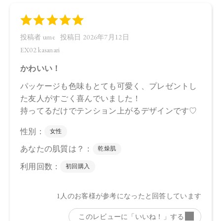
・EX01 sakaime…4571649071363
・EX02 kasanari…4571649071370
【店舗発売日】
CosmeKitchen 2026/6/26
Biople 2026/6/26
Biop 2026/6/26
※店舗での取り扱いや詳しい在庫状況につきましては、各店
舗にお問い合わせください。
※発売日は予告なく変更する可能性がございます。予めご了
承ください。
※通常はご注文より１～３営業日での発送となります。
商品によっては、お届けまで１～２週間かかる場合がござい
ますので予めご了承ください。
●パッケージはリニューアル等の理由により、写真と異なる場
合がございます。
●パッケージのリニューアル等の理由により、成分・処方が記
載と異なる場合がございます。