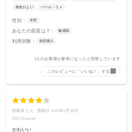
【全成分】
・EX01
（左上、右上、左下）タルク、スクワラン、シリカ、ジステ
アリン酸Al、アルガニアスピノサ核油、オプンチアフィクス
インジカ種子油、グリチルリチン酸2K、セラミドNP、ホホバ
種子油、カニナバラ果実油、トコフェロール、イソステアリ
ン酸水添ヒマシ油、カルナウバロウ、水酸化Al、マイカ、酸
化チタン、酸化鉄、グンジョウ、赤226
（右下）ラウリン酸ヘキシル、トリ（カプリル酸/カプリン
酸）グリセリル、炭酸ジカプリリル、シリカ、パルミチン酸
デキストリン、窒化ホウ素、リンゴ酸ジイソステアリル、乳
酸桿菌発酵液、アルガニアスピノサ核油、オプンチアフィク
スインジカ種子油、グリチルリチン酸2K、セラミドNP、ホホ
バ種子油、カニナバラ果実油、水酸化Al、ホウケイ酸
（Ca/Al）、酸化チタン、マイカ、ホウケイ酸（Ca/Na）、グ
ンジョウ、酸化スズ、酸化鉄
・EX02
（左上、左下、右下）タルク、スクワラン、シリカ、ジステ