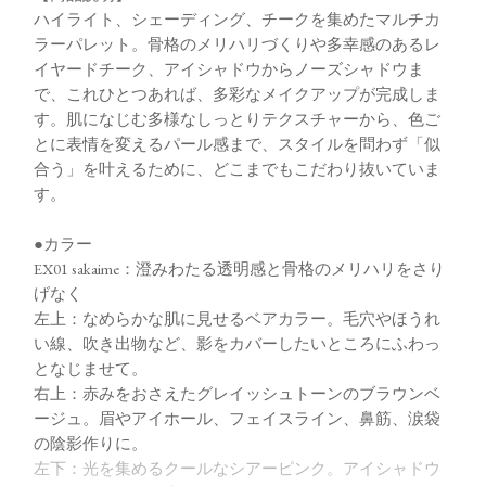
ハイライト、シェーディング、チークを集めたマルチカ
ラーパレット。骨格のメリハリづくりや多幸感のあるレ
イヤードチーク、アイシャドウからノーズシャドウま
で、これひとつあれば、多彩なメイクアップが完成しま
す。肌になじむ多様なしっとりテクスチャーから、色ご
とに表情を変えるパール感まで、スタイルを問わず「似
合う」を叶えるために、どこまでもこだわり抜いていま
す。
●カラー
EX01 sakaime：澄みわたる透明感と骨格のメリハリをさり
げなく
左上：なめらかな肌に見せるベアカラー。毛穴やほうれ
い線、吹き出物など、影をカバーしたいところにふわっ
となじませて。
右上：赤みをおさえたグレイッシュトーンのブラウンベ
ージュ。眉やアイホール、フェイスライン、鼻筋、涙袋
の陰影作りに。
左下：光を集めるクールなシアーピンク。アイシャドウ