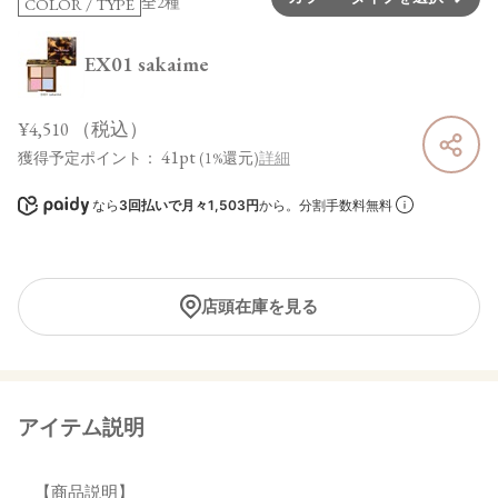
全2種
COLOR / TYPE
EX01 sakaime
¥4,510
（税込）
41pt
獲得予定ポイント：
(1%還元)
詳細
なら
3回払いで月々1,503円
から。分割手数料無料
店頭在庫を見る
アイテム説明
【商品説明】