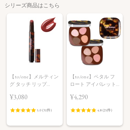
シリーズ商品はこちら
【to/one】メルティン
【to/one】ペタル フ
グ タッチ リップ
ロート アイパレット
［EX01～EX03］＜限
［EX11,EX12］＜限定
¥3,080
¥4,290
定品＞
品＞