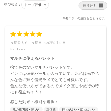
レンドして、その日の気分を演出して。
【販売名】
トーン レイヤード ペタル パレット EX01
トーン レイヤード ペタル パレット EX02
【ご使用方法】
指先またはお手持ちのブラシで適量をとり、頬やフェイスラ
インにぼかします。
【内容量】
8.8g
【商品サイズ】
75.0×15.0×75.0㎜
【特定原材料に準ずるもの】
大豆