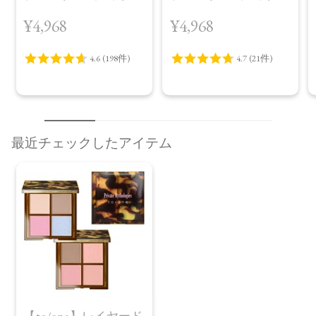
（30包）
デイ ブライトニング
¥4,968
¥4,968
プラス＜限定品＞
最近チェックしたアイテム