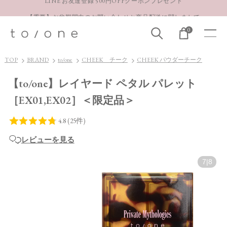
【重要】お盆期間中のお問い合わせと商品配送に関しまして
お得な定期購入コースはこちら
0
LINE お友達登録 500円OFFクーポンプレゼント
TOP
BRAND
to/one
CHEEK チーク
CHEEK パウダーチーク
【to/one】レイヤード ペタル パレット
［EX01,EX02］＜限定品＞
レビューを見る
7
|
8