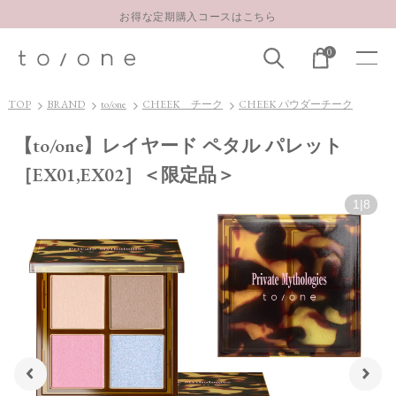
お得な定期購入コースはこちら
LINE お友達登録 500円OFFクーポンプレゼント
0
【重要】お盆期間中のお問い合わせと商品配送に関しまして
お得な定期購入コースはこちら
TOP
BRAND
to/one
CHEEK チーク
CHEEK パウダーチーク
LINE お友達登録 500円OFFクーポンプレゼント
【to/one】レイヤード ペタル パレット
［EX01,EX02］＜限定品＞
1
|
8