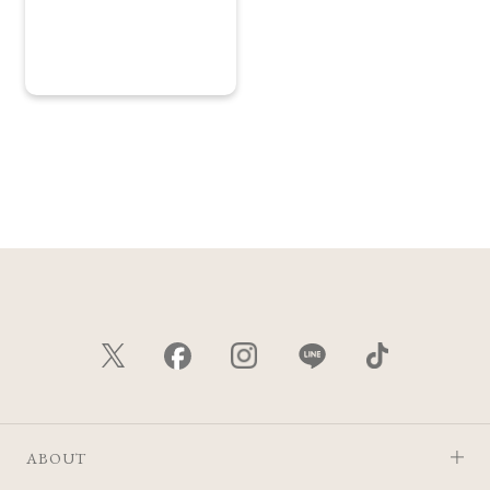
Biop 2026/6/26
※店舗での取り扱いや詳しい在庫状況につきましては、各店
舗にお問い合わせください。
※発売日は予告なく変更する可能性がございます。予めご了
承ください。
※通常はご注文より１～３営業日での発送となります。
商品によっては、お届けまで１～２週間かかる場合がござい
ますので予めご了承ください。
●パッケージはリニューアル等の理由により、写真と異なる場
合がございます。
●パッケージのリニューアル等の理由により、成分・処方が記
載と異なる場合がございます。
●予告なくパッケージ仕様が変更になる場合がございます。
ABOUT