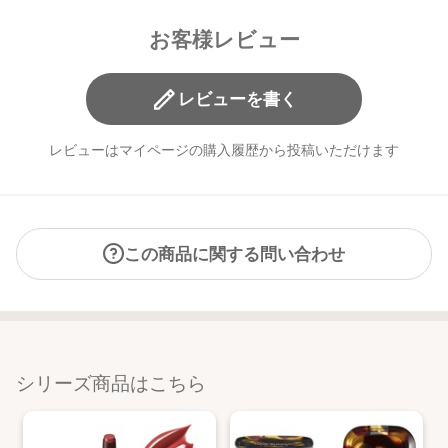
お客様レビュー
EX02 kasanari：可愛くて凛とした、多幸感あふれる表情へ
といざなう
左上：ほのかな赤みを含んだニュートラルなココアベー
レビューを書く
ジュ。眉やフェイスライン、鼻筋の陰影作りに。
右上：ピンクの微細なパールをたっぷりとブレンドした
レビューはマイページの購入履歴から投稿いただけます
ピーチカラー。肌への密着感にこだわったむにむに質感
です。ハイライトのほか、広範囲になじませてチークベ
ースに。
左下：ピュアな印象のクリアピンク。シアーなパールが
透明感を引き出します。右下のピンクとブレンドして、
この商品に関する問い合わせ
その日の気分を演出して。
右下：ヘルシーな印象のクリアなコーラルピンク。シア
ーなパールが透明感を引き出します。左下のピンクとブ
レンドして、その日の気分を演出して。
シリーズ商品はこちら
【販売名】
トーン レイヤード ペタル パレット EX01
トーン レイヤード ペタル パレット EX02