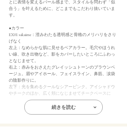
とに表情を変えるパール感まで、スタイルを問わず「似
合う」を叶えるために、どこまでもこだわり抜いていま
す。
●カラー
EX01 sakaime：澄みわたる透明感と骨格のメリハリをさり
げなく
左上：なめらかな肌に見せるベアカラー。毛穴やほうれ
い線、吹き出物など、影をカバーしたいところにふわっ
となじませて。
右上：赤みをおさえたグレイッシュトーンのブラウンベ
ージュ。眉やアイホール、フェイスライン、鼻筋、涙袋
の陰影作りに。
左下：光を集めるクールなシアーピンク。アイシャドウ
やチークのほか、広く頬になじませてチークベースに
も。
右下：ブルーとピンクのパールが瞬くアイシーブルー。
続きを読む
肌への密着感にこだわったむにむに質感です。ハイライ
トやアイシャドウのトッパーに。左上と混ぜてふわっと
肌にぼかせば、透明感が際立つ仕上がりに。