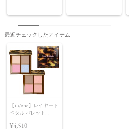
226、黄4
（右上）ラウリン酸ヘキシル、トリカプリル酸/カプリン酸）
グリセリル、炭酸ジカプリリル、シリカ、パルミチン酸デキ
ストリン、窒化ホウ素、リンゴ酸ジイソステアリル、乳酸桿
菌発酵液、アルガニアスピノサ核油、オプンチアフィクスイ
ンジカ種子油、グリチルリチン酸2K、セラミドNP、ホホバ種
最近チェックしたアイテム
子油、カニナバラ果実油、水酸化Al、マイカ、酸化チタン、
ホウケイ酸（Ca/Al）、酸化鉄
【原産国】
日本
【メーカー品番】
店舗でお問い合わせの際には、下記品番をお伝え下さい。
・EX01 sakaime…4571649071363
・EX02 kasanari…4571649071370
【to/one】レイヤード
ペタル パレット
【店舗発売日】
CosmeKitchen 2026/6/26
［EX01,EX02］＜限定
¥4,510
Biople 2026/6/26
品＞