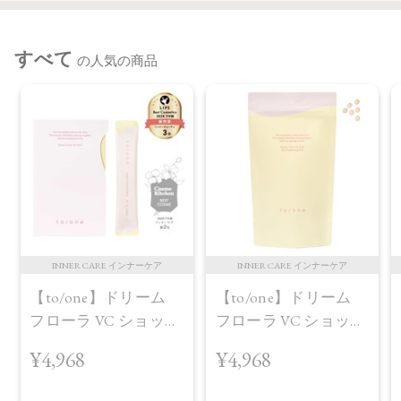
種子油、カニナバラ果実油、トコフェロール、イソステアリ
ン酸水添ヒマシ油、カルナウバロウ、水酸化Al、マイカ、酸
化チタン、酸化鉄、グンジョウ、赤226
すべて
の人気の商品
（右下）ラウリン酸ヘキシル、トリ（カプリル酸/カプリン
酸）グリセリル、炭酸ジカプリリル、シリカ、パルミチン酸
デキストリン、窒化ホウ素、リンゴ酸ジイソステアリル、乳
酸桿菌発酵液、アルガニアスピノサ核油、オプンチアフィク
スインジカ種子油、グリチルリチン酸2K、セラミドNP、ホホ
バ種子油、カニナバラ果実油、水酸化Al、ホウケイ酸
（Ca/Al）、酸化チタン、マイカ、ホウケイ酸（Ca/Na）、グ
ンジョウ、酸化スズ、酸化鉄
・EX02
INNER CARE インナーケア
INNER CARE インナーケア
（左上、左下、右下）タルク、スクワラン、シリカ、ジステ
【to/one】ドリーム
【to/one】ドリーム
アリン酸Al、アルガニアスピノサ核油、オプンチアフィクス
フローラ VC ショット
フローラ VC ショット
インジカ種子油、グリチルリチン酸2K、セラミドNP、ホホバ
種子油、カニナバラ果実油、トコフェロール、イソステアリ
（30包）
デイ ブライトニング
¥4,968
¥4,968
ン酸水添ヒマシ油、カルナウバロウ、水酸化Al、マイカ、酸
プラス＜限定品＞
化チタン、酸化鉄、ホウケイ酸（Ca/Al）、グンジョウ、赤