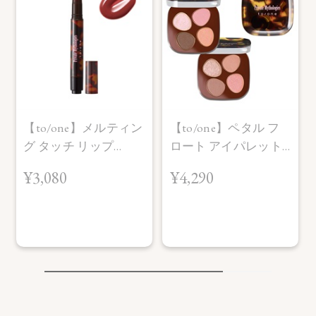
【ご使用方法】
指先またはお手持ちのブラシで適量をとり、頬やフェイスラ
インにぼかします。
【内容量】
8.8g
【to/one】メルティン
【to/one】ペタル フ
グ タッチ リップ
ロート アイパレット
【商品サイズ】
75.0×15.0×75.0㎜
［EX01～EX03］＜限
［EX11,EX12］＜限定
¥3,080
¥4,290
定品＞
品＞
【特定原材料に準ずるもの】
大豆
【全成分】
・EX01
（左上、右上、左下）タルク、スクワラン、シリカ、ジステ
アリン酸Al、アルガニアスピノサ核油、オプンチアフィクス
インジカ種子油、グリチルリチン酸2K、セラミドNP、ホホバ