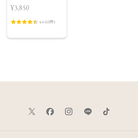
ット［EX01～EX04］
¥3,850
＜限定品＞＜2026
Summer Collection＞