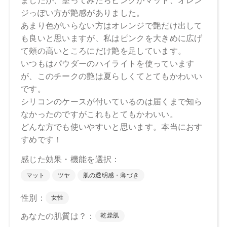
リセリル－2、合成フルオロフロゴパイト、パルミチン酸デキ
ストリン、シリカ、セラミドNP、ビオチノイルトリペプチド
－1、ステアリン酸亜鉛、水酸化Al、トコフェロール、アルガ
ニアスピノサ核油、オプンチアフィクスインジカ種子油、ホ
ホバ種子油、ローズマリー葉油、オリーブ果実油、カニナバ
ラ果実油、グリセリン、水、パンテノール、酸化チタン、ホ
ウケイ酸（Ca／Al）、マイカ、赤202、黄4、酸化スズ、酸化
鉄
下段（ツヤ）：スクワラン、トリイソステアリン酸ポリグリ
セリル－2、ミリスチン酸デキストリン、パルミチン酸デキス
トリン、シリカ、トリ（カプリル酸／カプリン酸）グリセリ
ル、セスキイソステアリン酸ソルビタン、ダイマージリノレ
イル水添ロジン縮合物、セラミドNP、ビオチノイルトリペプ
チド－1、トコフェロール、水酸化Al、アルガニアスピノサ核
油、オプンチアフィクスインジカ種子油、ホホバ種子油、ロ
ーズマリー葉油、オリーブ果実油、カニナバラ果実油、グリ
セリン、水、パンテノール、ホウケイ酸（Ca／Al）、マイ
カ、酸化チタン、酸化スズ、酸化鉄、赤202
・EX02
上段（マット）：合成フルオロフロゴパイト、スクワラン、