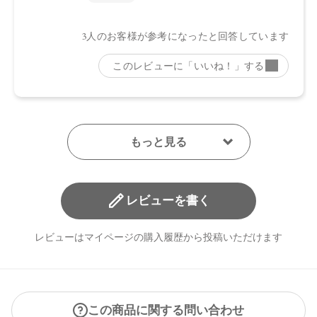
【原産国】
日本
【メーカー品番】
店舗でお問い合わせの際には、下記品番をお伝え下さい。
・EX01：4571649070359
・EX02：4571649070366
・EX03：4571649070373
・EX04：4571649070380
【店舗発売日】
レビューを書く
CosmeKitchen 2026/5/29
Biople 2026/5/29
Biop 2026/5/29
レビューはマイページの購入履歴から投稿いただけます
※店舗での取り扱いや詳しい在庫状況につきましては、各店
舗にお問い合わせください。
※発売日は予告なく変更する可能性がございます。予めご了
承ください。
この商品に関する問い合わせ