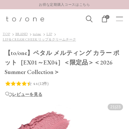
お得な定期購入コースはこちら
LINE お友達登録 500円OFFクーポンプレゼント
0
【重要】お盆期間中のお問い合わせと商品配送に関しまして
お得な定期購入コースはこちら
TOP
BRAND
to/one
LIP
LIP＆CREAM CHEEK リップ＆クリームチーク
LINE お友達登録 500円OFFクーポンプレゼント
【to/one】ペタル メルティング カラー ポ
ット［EX01～EX04］＜限定品＞＜2026
Summer Collection＞
レビューを見る
21
|
23