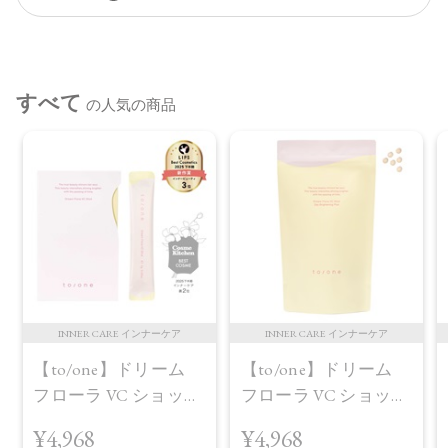
※通常はご注文より１～３営業日での発送となります。
商品によっては、お届けまで１～２週間かかる場合がござい
ますので予めご了承ください。
すべて
の人気の商品
●パッケージはリニューアル等の理由により、写真と異なる場
合がございます。
●パッケージのリニューアル等の理由により、成分・処方が記
載と異なる場合がございます。
●予告なくパッケージ仕様が変更になる場合がございます。
INNER CARE インナーケア
INNER CARE インナーケア
【to/one】ドリーム
【to/one】ドリーム
フローラ VC ショット
フローラ VC ショット
（30包）
デイ ブライトニング
¥4,968
¥4,968
プラス＜限定品＞