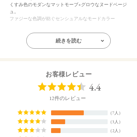
くすみ色のモダンなマットモーブ×グロウなヌードベージ
ュ。
ファジーな色調が紡ぐセンシュアルなモードカラー
・EX03 Sun & Sand：
ニュートラルに色づくマットテラコッタ×ジューシーなア
続きを読む
プリコット。
陽に照らされた高揚感をもたらすヘルシーなサニーカラ
ー
お客様レビュー
・EX04 Tropic Flush：
肌に溶け込むマットなペールブラウン×フレッシュなコー
ラルピンク。
エフォートレスな抜け感をかなえるスキントーンカラー
【販売名】
トーン ペタル メルティング カラー ポット EX01
トーン ペタル メルティング カラー ポット EX02
トーン ペタル メルティング カラー ポット EX03