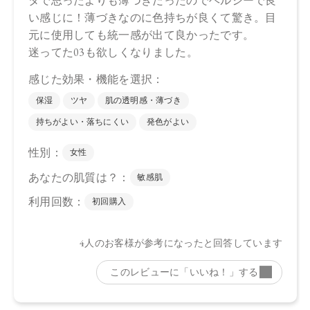
上段（マット）：合成フルオロフロゴパイト、スクワラン、
トリイソステアリン酸ポリグリセリル－2、パルミチン酸デキ
ストリン、シリカ、セラミドNP、ビオチノイルトリペプチド
－1、ステアリン酸亜鉛、水酸化Al、トコフェロール、アルガ
ニアスピノサ核油、オプンチアフィクスインジカ種子油、ホ
ホバ種子油、ローズマリー葉油、オリーブ果実油、カニナバ
ラ果実油、グリセリン、水、パンテノール、酸化チタン、マ
イカ、ホウケイ酸（Ca ／Al）、黄4、酸化鉄、赤202、酸化ス
ズ
下段（ツヤ）：トリイソステアリン酸ポリグリセリル－2、ダ
イマージリノレイル水添ロジン縮合物、トリ（カプリル酸／
カプリン酸）グリセリル、キャンデリラロウエキス、セスキ
イソステアリン酸ソルビタン、ヒマワリ種子ロウ、イソステ
アリン酸デキストリン、コメヌカロウ、セラミドNP、ビオチ
ノイルトリペプチド－1、シリカ、トコフェロール、水酸化
Al、アルガニアスピノサ核油、オプンチアフィクスインジカ
種子油、ホホバ種子油、ローズマリー葉油、オリーブ果実
油、カニナバラ果実油、グリセリン、水、パンテノール、マ
イカ、酸化チタン、酸化鉄、黄4、赤201、赤202
・EX04