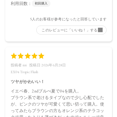
トリイソステアリン酸ポリグリセリル－2、パルミチン酸デキ
ストリン、シリカ、セラミドNP、ビオチノイルトリペプチド
－1、ステアリン酸亜鉛、水酸化Al、トコフェロール、アルガ
ニアスピノサ核油、オプンチアフィクスインジカ種子油、ホ
ホバ種子油、ローズマリー葉油、オリーブ果実油、カニナバ
ラ果実油、グリセリン、水、パンテノール、酸化チタン、マ
イカ、酸化鉄、黄4、赤202
下段（ツヤ）：ダイマージリノレイル水添ロジン縮合物、ト
リイソステアリン酸ポリグリセリル－2、トリ（カプリル酸／
カプリン酸）グリセリル、キャンデリラロウエキス、セスキ
イソステアリン酸ソルビタン、ヒマワリ種子ロウ、ラウロイ
ルグルタミン酸ジ（フィトステリル／オクチルドデシル）、
イソステアリン酸デキストリン、コメヌカロウ、セラミド
NP、ビオチノイルトリペプチド－1、シリカ、水酸化Al、トコ
フェロール、アルガニアスピノサ核油、オプンチアフィクス
インジカ種子油、ホホバ種子油、ローズマリー葉油、オリー
ブ果実油、カニナバラ果実油、グリセリン、水、パンテノー
ル、マイカ、酸化チタン、酸化鉄、黄4、赤202
・EX03