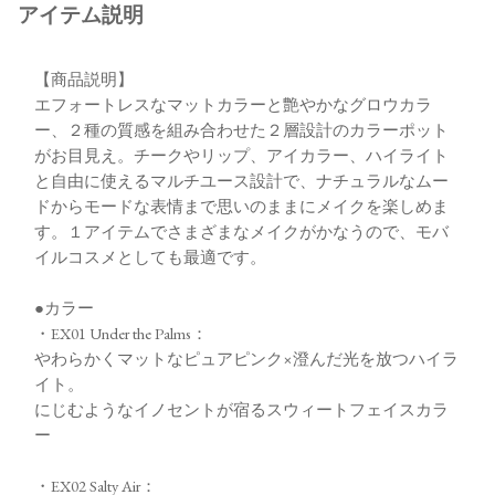
アイテム説明
【商品説明】
エフォートレスなマットカラーと艶やかなグロウカラ
ー、２種の質感を組み合わせた２層設計のカラーポット
がお目見え。チークやリップ、アイカラー、ハイライト
と自由に使えるマルチユース設計で、ナチュラルなムー
ドからモードな表情まで思いのままにメイクを楽しめま
す。１アイテムでさまざまなメイクがかなうので、モバ
イルコスメとしても最適です。
●カラー
・EX01 Under the Palms：
やわらかくマットなピュアピンク×澄んだ光を放つハイラ
イト。
にじむようなイノセントが宿るスウィートフェイスカラ
ー
・EX02 Salty Air：