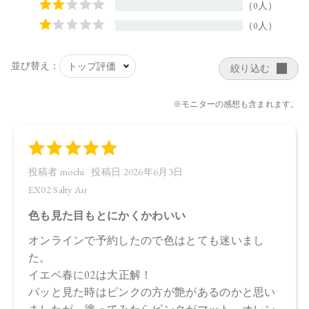
トーン ペタル メルティング カラー ポット EX04
【ご使用方法】
指先またはお手持ちのチップやブラシで適量をとり、唇や
頬、まぶたに塗布します。
【使用上の注意】
充填条件の関係上、容器の形状に差異が見られる場合がござ
いますが、ご使用には問題ありません。
【内容量】
11g
【商品サイズ】
70.0×70.0×63.0㎜
【全成分】
・EX01
上段（マット）：スクワラン、トリイソステアリン酸ポリグ