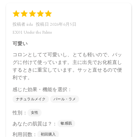
上段（マット）：合成フルオロフロゴパイト、スクワラン、
トリイソステアリン酸ポリグリセリル－2、パルミチン酸デキ
ストリン、シリカ、セラミドNP、ビオチノイルトリペプチド
－1、ステアリン酸亜鉛、トコフェロール、水酸化Al、アルガ
ニアスピノサ核油、オプンチアフィクスインジカ種子油、ホ
ホバ種子油、ローズマリー葉油、オリーブ果実油、カニナバ
ラ果実油、グリセリン、水、パンテノール、酸化チタン、マ
イカ、酸化鉄、黄4、赤202、赤201
下段（ツヤ）：トリイソステアリン酸ポリグリセリル－2、ダ
イマージリノレイル水添ロジン縮合物、トリ（カプリル酸／
カプリン酸）グリセリル、キャンデリラロウエキス、セスキ
イソステアリン酸ソルビタン、ヒマワリ種子ロウ、イソステ
アリン酸デキストリン、コメヌカロウ、セラミドNP、ビオチ
ノイルトリペプチド－1、シリカ、水酸化Al、トコフェロー
ル、アルガニアスピノサ核油、オプンチアフィクスインジカ
種子油、ホホバ種子油、ローズマリー葉油、オリーブ果実
油、カニナバラ果実油、グリセリン、水、パンテノール、酸
化チタン、マイカ、ホウケイ酸（Ca／Al）、酸化鉄、黄4、赤
202、赤201、酸化スズ