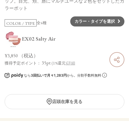
ップ。目元、頬、唇にマルチユースな２色をセットしたカ
ラーポット
カラー・タイプを選択
全4種
COLOR / TYPE
EX02 Salty Air
¥3,850
（税込）
35pt
獲得予定ポイント：
(1%還元)
詳細
なら
3回払いで月々1,283円
から。分割手数料無料
店頭在庫を見る