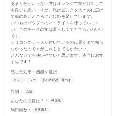
－1、ステアリン酸亜鉛、水酸化Al、トコフェロール、アルガ
ニアスピノサ核油、オプンチアフィクスインジカ種子油、ホ
ホバ種子油、ローズマリー葉油、オリーブ果実油、カニナバ
ラ果実油、グリセリン、水、パンテノール、酸化チタン、ホ
ウケイ酸（Ca／Al）、マイカ、赤202、黄4、酸化スズ、酸化
鉄
下段（ツヤ）：スクワラン、トリイソステアリン酸ポリグリ
セリル－2、ミリスチン酸デキストリン、パルミチン酸デキス
トリン、シリカ、トリ（カプリル酸／カプリン酸）グリセリ
ル、セスキイソステアリン酸ソルビタン、ダイマージリノレ
イル水添ロジン縮合物、セラミドNP、ビオチノイルトリペプ
チド－1、トコフェロール、水酸化Al、アルガニアスピノサ核
油、オプンチアフィクスインジカ種子油、ホホバ種子油、ロ
ーズマリー葉油、オリーブ果実油、カニナバラ果実油、グリ
セリン、水、パンテノール、ホウケイ酸（Ca／Al）、マイ
カ、酸化チタン、酸化スズ、酸化鉄、赤202
・EX02
上段（マット）：合成フルオロフロゴパイト、スクワラン、
トリイソステアリン酸ポリグリセリル－2、パルミチン酸デキ