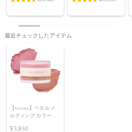
最近チェックしたアイテム
【to/one】ペタル メ
ルティング カラー ポ
ット［EX01～EX04］
¥3,850
＜限定品＞＜2026