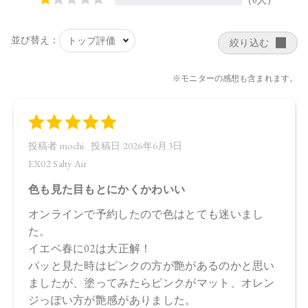
【ご使用方法】
指先またはお手持ちのチップやブラシで適量をとり、唇や
頬、まぶたに塗布します。
【使用上の注意】
充填条件の関係上、容器の形状に差異が見られる場合がござ
いますが、ご使用には問題ありません。
【内容量】
11g
【商品サイズ】
70.0×70.0×63.0㎜
【全成分】
・EX01
上段（マット）：スクワラン、トリイソステアリン酸ポリグ
リセリル－2、合成フルオロフロゴパイト、パルミチン酸デキ
ストリン、シリカ、セラミドNP、ビオチノイルトリペプチド