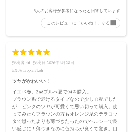
ストリン、シリカ、セラミドNP、ビオチノイルトリペプチド
－1、ステアリン酸亜鉛、水酸化Al、トコフェロール、アルガ
ニアスピノサ核油、オプンチアフィクスインジカ種子油、ホ
ホバ種子油、ローズマリー葉油、オリーブ果実油、カニナバ
ラ果実油、グリセリン、水、パンテノール、酸化チタン、マ
イカ、酸化鉄、黄4、赤202
下段（ツヤ）：ダイマージリノレイル水添ロジン縮合物、ト
リイソステアリン酸ポリグリセリル－2、トリ（カプリル酸／
カプリン酸）グリセリル、キャンデリラロウエキス、セスキ
イソステアリン酸ソルビタン、ヒマワリ種子ロウ、ラウロイ
ルグルタミン酸ジ（フィトステリル／オクチルドデシル）、
イソステアリン酸デキストリン、コメヌカロウ、セラミド
NP、ビオチノイルトリペプチド－1、シリカ、水酸化Al、トコ
フェロール、アルガニアスピノサ核油、オプンチアフィクス
インジカ種子油、ホホバ種子油、ローズマリー葉油、オリー
ブ果実油、カニナバラ果実油、グリセリン、水、パンテノー
ル、マイカ、酸化チタン、酸化鉄、黄4、赤202
・EX03
上段（マット）：合成フルオロフロゴパイト、スクワラン、
トリイソステアリン酸ポリグリセリル－2、パルミチン酸デキ