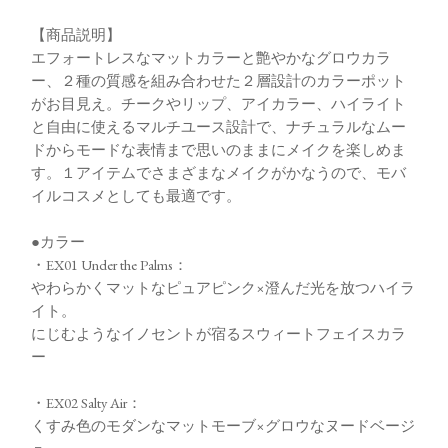
【商品説明】
エフォートレスなマットカラーと艶やかなグロウカラ
ー、２種の質感を組み合わせた２層設計のカラーポット
がお目見え。チークやリップ、アイカラー、ハイライト
と自由に使えるマルチユース設計で、ナチュラルなムー
ドからモードな表情まで思いのままにメイクを楽しめま
す。１アイテムでさまざまなメイクがかなうので、モバ
イルコスメとしても最適です。
●カラー
・EX01 Under the Palms：
やわらかくマットなピュアピンク×澄んだ光を放つハイラ
イト。
にじむようなイノセントが宿るスウィートフェイスカラ
ー
・EX02 Salty Air：
くすみ色のモダンなマットモーブ×グロウなヌードベージ