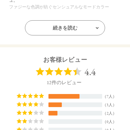
ュ。
ファジーな色調が紡ぐセンシュアルなモードカラー
・EX03 Sun & Sand：
ニュートラルに色づくマットテラコッタ×ジューシーなア
続きを読む
プリコット。
陽に照らされた高揚感をもたらすヘルシーなサニーカラ
ー
お客様レビュー
・EX04 Tropic Flush：
肌に溶け込むマットなペールブラウン×フレッシュなコー
ラルピンク。
エフォートレスな抜け感をかなえるスキントーンカラー
【販売名】
トーン ペタル メルティング カラー ポット EX01
トーン ペタル メルティング カラー ポット EX02
トーン ペタル メルティング カラー ポット EX03
トーン ペタル メルティング カラー ポット EX04