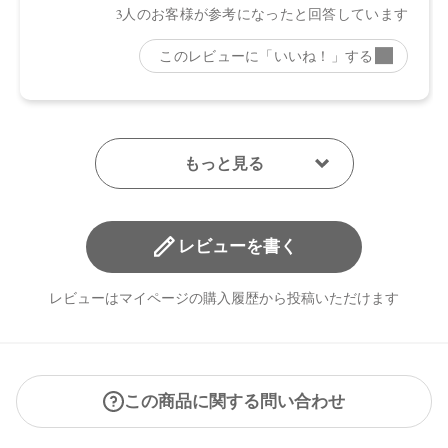
日本
【メーカー品番】
店舗でお問い合わせの際には、下記品番をお伝え下さい。
・EX01：4571649070359
・EX02：4571649070366
・EX03：4571649070373
・EX04：4571649070380
【店舗発売日】
レビューを書く
CosmeKitchen 2026/5/29
Biople 2026/5/29
Biop 2026/5/29
レビューはマイページの購入履歴から投稿いただけます
※店舗での取り扱いや詳しい在庫状況につきましては、各店
舗にお問い合わせください。
※発売日は予告なく変更する可能性がございます。予めご了
承ください。
この商品に関する問い合わせ
※通常はご注文より１～３営業日での発送となります。