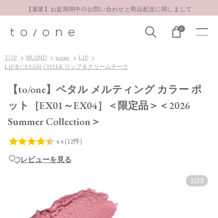
【重要】お盆期間中のお問い合わせと商品配送に関しまして
お得な定期購入コースはこちら
0
LINE お友達登録 500円OFFクーポンプレゼント
TOP
BRAND
to/one
LIP
LIP＆CREAM CHEEK リップ＆クリームチーク
【to/one】ペタル メルティング カラー ポ
ット［EX01～EX04］＜限定品＞＜2026
Summer Collection＞
レビューを見る
1
|
23