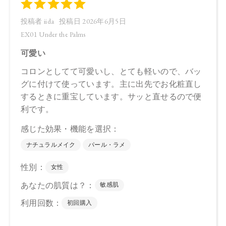
トリイソステアリン酸ポリグリセリル－2、パルミチン酸デキ
ストリン、シリカ、セラミドNP、ビオチノイルトリペプチド
－1、ステアリン酸亜鉛、トコフェロール、水酸化Al、アルガ
ニアスピノサ核油、オプンチアフィクスインジカ種子油、ホ
ホバ種子油、ローズマリー葉油、オリーブ果実油、カニナバ
ラ果実油、グリセリン、水、パンテノール、酸化チタン、マ
イカ、酸化鉄、黄4、赤202、赤201
下段（ツヤ）：トリイソステアリン酸ポリグリセリル－2、ダ
イマージリノレイル水添ロジン縮合物、トリ（カプリル酸／
カプリン酸）グリセリル、キャンデリラロウエキス、セスキ
イソステアリン酸ソルビタン、ヒマワリ種子ロウ、イソステ
アリン酸デキストリン、コメヌカロウ、セラミドNP、ビオチ
ノイルトリペプチド－1、シリカ、水酸化Al、トコフェロー
ル、アルガニアスピノサ核油、オプンチアフィクスインジカ
種子油、ホホバ種子油、ローズマリー葉油、オリーブ果実
油、カニナバラ果実油、グリセリン、水、パンテノール、酸
化チタン、マイカ、ホウケイ酸（Ca／Al）、酸化鉄、黄4、赤
202、赤201、酸化スズ
【原産国】