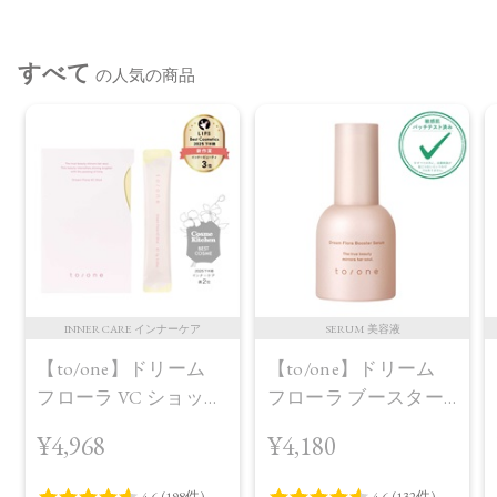
商品によっては、お届けまで１～２週間かかる場合がござい
ますので予めご了承ください。
すべて
の人気の商品
●パッケージはリニューアル等の理由により、写真と異なる場
合がございます。
●パッケージのリニューアル等の理由により、成分・処方が記
載と異なる場合がございます。
●予告なくパッケージ仕様が変更になる場合がございます。
INNER CARE インナーケア
SERUM 美容液
【to/one】ドリーム
【to/one】ドリーム
フローラ VC ショット
フローラ ブースター
（30包）
セラム＜導入美容液
¥4,968
¥4,180
＞