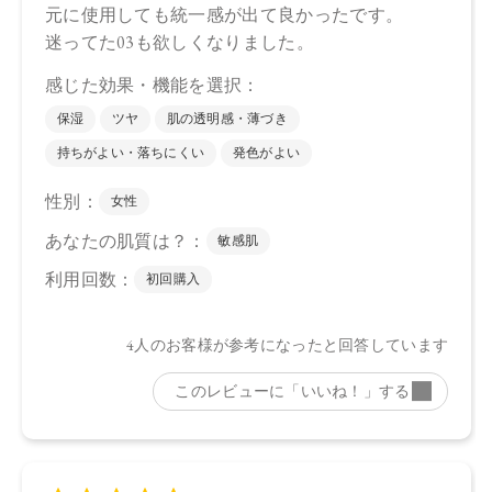
ストリン、シリカ、セラミドNP、ビオチノイルトリペプチド
－1、ステアリン酸亜鉛、水酸化Al、トコフェロール、アルガ
ニアスピノサ核油、オプンチアフィクスインジカ種子油、ホ
ホバ種子油、ローズマリー葉油、オリーブ果実油、カニナバ
ラ果実油、グリセリン、水、パンテノール、酸化チタン、マ
イカ、ホウケイ酸（Ca ／Al）、黄4、酸化鉄、赤202、酸化ス
ズ
下段（ツヤ）：トリイソステアリン酸ポリグリセリル－2、ダ
イマージリノレイル水添ロジン縮合物、トリ（カプリル酸／
カプリン酸）グリセリル、キャンデリラロウエキス、セスキ
イソステアリン酸ソルビタン、ヒマワリ種子ロウ、イソステ
アリン酸デキストリン、コメヌカロウ、セラミドNP、ビオチ
ノイルトリペプチド－1、シリカ、トコフェロール、水酸化
Al、アルガニアスピノサ核油、オプンチアフィクスインジカ
種子油、ホホバ種子油、ローズマリー葉油、オリーブ果実
油、カニナバラ果実油、グリセリン、水、パンテノール、マ
イカ、酸化チタン、酸化鉄、黄4、赤201、赤202
・EX04
上段（マット）：合成フルオロフロゴパイト、スクワラン、