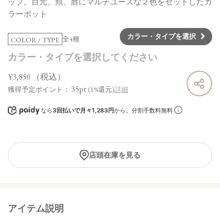
ップ。目元、頬、唇にマルチユースな２色をセットしたカ
ラーポット
カラー・タイプを選択
全4種
COLOR / TYPE
カラー・タイプを選択してください
¥3,850
（税込）
35pt
獲得予定ポイント：
(1%還元)
詳細
なら
3回払いで月々1,283円
から。分割手数料無料
店頭在庫を見る
アイテム説明