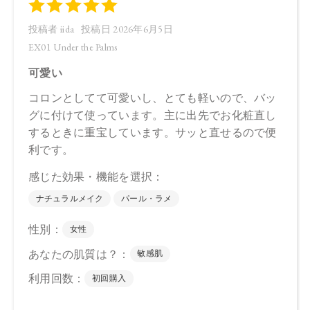
トリイソステアリン酸ポリグリセリル－2、パルミチン酸デキ
ストリン、シリカ、セラミドNP、ビオチノイルトリペプチド
－1、ステアリン酸亜鉛、トコフェロール、水酸化Al、アルガ
ニアスピノサ核油、オプンチアフィクスインジカ種子油、ホ
ホバ種子油、ローズマリー葉油、オリーブ果実油、カニナバ
ラ果実油、グリセリン、水、パンテノール、酸化チタン、マ
イカ、酸化鉄、黄4、赤202、赤201
下段（ツヤ）：トリイソステアリン酸ポリグリセリル－2、ダ
イマージリノレイル水添ロジン縮合物、トリ（カプリル酸／
カプリン酸）グリセリル、キャンデリラロウエキス、セスキ
イソステアリン酸ソルビタン、ヒマワリ種子ロウ、イソステ
アリン酸デキストリン、コメヌカロウ、セラミドNP、ビオチ
ノイルトリペプチド－1、シリカ、水酸化Al、トコフェロー
ル、アルガニアスピノサ核油、オプンチアフィクスインジカ
種子油、ホホバ種子油、ローズマリー葉油、オリーブ果実
油、カニナバラ果実油、グリセリン、水、パンテノール、酸
化チタン、マイカ、ホウケイ酸（Ca／Al）、酸化鉄、黄4、赤
202、赤201、酸化スズ
【原産国】