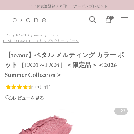
LINE お友達登録 500円OFFクーポンプレゼント
【重要】お盆期間中のお問い合わせと商品配送に関しまして
0
お得な定期購入コースはこちら
LINE お友達登録 500円OFFクーポンプレゼント
TOP
BRAND
to/one
LIP
LIP＆CREAM CHEEK リップ＆クリームチーク
【to/one】ペタル メルティング カラー ポ
ット［EX01～EX04］＜限定品＞＜2026
Summer Collection＞
レビューを見る
1
|
23