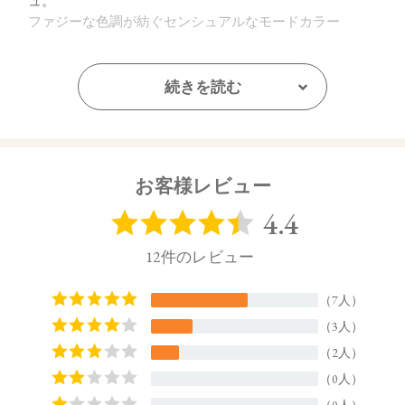
ュ。
ファジーな色調が紡ぐセンシュアルなモードカラー
・EX03 Sun & Sand：
ニュートラルに色づくマットテラコッタ×ジューシーなア
続きを読む
プリコット。
陽に照らされた高揚感をもたらすヘルシーなサニーカラ
ー
お客様レビュー
・EX04 Tropic Flush：
肌に溶け込むマットなペールブラウン×フレッシュなコー
ラルピンク。
エフォートレスな抜け感をかなえるスキントーンカラー
【販売名】
トーン ペタル メルティング カラー ポット EX01
トーン ペタル メルティング カラー ポット EX02
トーン ペタル メルティング カラー ポット EX03
トーン ペタル メルティング カラー ポット EX04