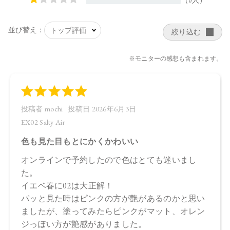
【ご使用方法】
指先またはお手持ちのチップやブラシで適量をとり、唇や
頬、まぶたに塗布します。
【使用上の注意】
充填条件の関係上、容器の形状に差異が見られる場合がござ
いますが、ご使用には問題ありません。
【内容量】
11g
【商品サイズ】
70.0×70.0×63.0㎜
【全成分】
・EX01
上段（マット）：スクワラン、トリイソステアリン酸ポリグ
リセリル－2、合成フルオロフロゴパイト、パルミチン酸デキ
ストリン、シリカ、セラミドNP、ビオチノイルトリペプチド