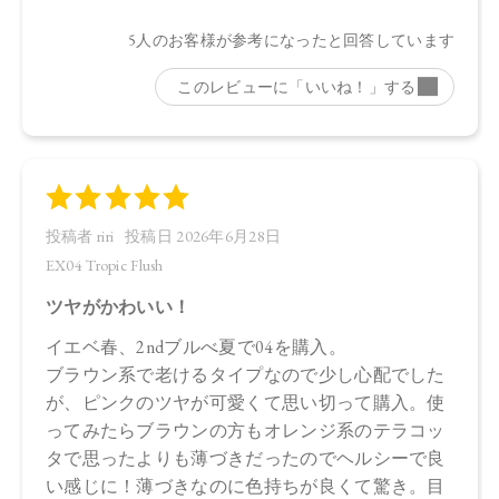
ストリン、シリカ、セラミドNP、ビオチノイルトリペプチド
－1、ステアリン酸亜鉛、水酸化Al、トコフェロール、アルガ
ニアスピノサ核油、オプンチアフィクスインジカ種子油、ホ
ホバ種子油、ローズマリー葉油、オリーブ果実油、カニナバ
ラ果実油、グリセリン、水、パンテノール、酸化チタン、マ
イカ、酸化鉄、黄4、赤202
下段（ツヤ）：ダイマージリノレイル水添ロジン縮合物、ト
リイソステアリン酸ポリグリセリル－2、トリ（カプリル酸／
カプリン酸）グリセリル、キャンデリラロウエキス、セスキ
イソステアリン酸ソルビタン、ヒマワリ種子ロウ、ラウロイ
ルグルタミン酸ジ（フィトステリル／オクチルドデシル）、
イソステアリン酸デキストリン、コメヌカロウ、セラミド
NP、ビオチノイルトリペプチド－1、シリカ、水酸化Al、トコ
フェロール、アルガニアスピノサ核油、オプンチアフィクス
インジカ種子油、ホホバ種子油、ローズマリー葉油、オリー
ブ果実油、カニナバラ果実油、グリセリン、水、パンテノー
ル、マイカ、酸化チタン、酸化鉄、黄4、赤202
・EX03
上段（マット）：合成フルオロフロゴパイト、スクワラン、
トリイソステアリン酸ポリグリセリル－2、パルミチン酸デキ