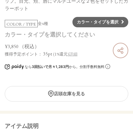
ップ。目元、頬、唇にマルチユースな２色をセットしたカ
ラーポット
カラー・タイプを選択
全4種
COLOR / TYPE
カラー・タイプを選択してください
¥3,850
（税込）
35pt
獲得予定ポイント：
(1%還元)
詳細
なら
3回払いで月々1,283円
から。分割手数料無料
店頭在庫を見る
アイテム説明