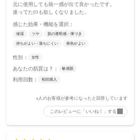
ストリン、シリカ、セラミドNP、ビオチノイルトリペプチド
－1、ステアリン酸亜鉛、水酸化Al、トコフェロール、アルガ
ニアスピノサ核油、オプンチアフィクスインジカ種子油、ホ
ホバ種子油、ローズマリー葉油、オリーブ果実油、カニナバ
ラ果実油、グリセリン、水、パンテノール、酸化チタン、マ
イカ、ホウケイ酸（Ca ／Al）、黄4、酸化鉄、赤202、酸化ス
ズ
下段（ツヤ）：トリイソステアリン酸ポリグリセリル－2、ダ
イマージリノレイル水添ロジン縮合物、トリ（カプリル酸／
カプリン酸）グリセリル、キャンデリラロウエキス、セスキ
イソステアリン酸ソルビタン、ヒマワリ種子ロウ、イソステ
アリン酸デキストリン、コメヌカロウ、セラミドNP、ビオチ
ノイルトリペプチド－1、シリカ、トコフェロール、水酸化
Al、アルガニアスピノサ核油、オプンチアフィクスインジカ
種子油、ホホバ種子油、ローズマリー葉油、オリーブ果実
油、カニナバラ果実油、グリセリン、水、パンテノール、マ
イカ、酸化チタン、酸化鉄、黄4、赤201、赤202
・EX04
上段（マット）：合成フルオロフロゴパイト、スクワラン、