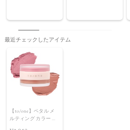
最近チェックしたアイテム
【to/one】ペタル メ
ルティング カラー ポ
ット［EX01～EX04］