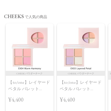
商品によっては、お届けまで１～２週間かかる場合がござい
ますので予めご了承ください。
CHEEKS
で人気の商品
●パッケージはリニューアル等の理由により、写真と異なる場
合がございます。
●パッケージのリニューアル等の理由により、成分・処方が記
載と異なる場合がございます。
●予告なくパッケージ仕様が変更になる場合がございます。
CHEEK パウダーチーク
CHEEK パウダーチーク
【to/one】レイヤード
【to/one】レイヤード
ペタル パレット
ペタル パレット
［EX03,EX04］＜2026
［EX03,EX04］＜2026
¥4,400
¥4,400
AW Collection＞EX04
AW Collection＞EX03
Warm Harmony
Layered Petal