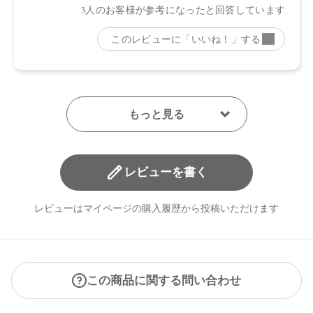
日本
【メーカー品番】
店舗でお問い合わせの際には、下記品番をお伝え下さい。
・EX01：4571649070359
・EX02：4571649070366
・EX03：4571649070373
・EX04：4571649070380
【店舗発売日】
レビューを書く
CosmeKitchen 2026/5/29
Biople 2026/5/29
Biop 2026/5/29
レビューはマイページの購入履歴から投稿いただけます
※店舗での取り扱いや詳しい在庫状況につきましては、各店
舗にお問い合わせください。
※発売日は予告なく変更する可能性がございます。予めご了
承ください。
この商品に関する問い合わせ
※通常はご注文より１～３営業日での発送となります。