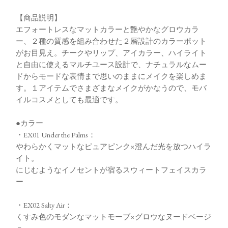
【商品説明】
エフォートレスなマットカラーと艶やかなグロウカラ
ー、２種の質感を組み合わせた２層設計のカラーポット
がお目見え。チークやリップ、アイカラー、ハイライト
と自由に使えるマルチユース設計で、ナチュラルなムー
ドからモードな表情まで思いのままにメイクを楽しめま
す。１アイテムでさまざまなメイクがかなうので、モバ
イルコスメとしても最適です。
●カラー
・EX01 Under the Palms：
やわらかくマットなピュアピンク×澄んだ光を放つハイラ
イト。
にじむようなイノセントが宿るスウィートフェイスカラ
ー
・EX02 Salty Air：
くすみ色のモダンなマットモーブ×グロウなヌードベージ