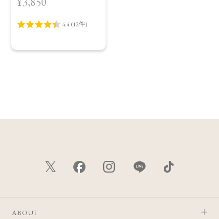
¥3,850
＜限定品＞＜2026
Summer Collection＞
ABOUT