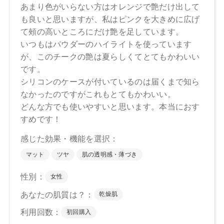
－1、ステアリン酸亜鉛、水酸化Al、トコフェロール、アルガ
ニアスピノサ核油、オプンチアフィクスインジカ種子油、ホ
ホバ種子油、ローズマリー葉油、オリーブ果実油、カニナバ
ラ果実油、グリセリン、水、パンテノール、酸化チタン、ホ
ウケイ酸（Ca／Al）、マイカ、赤202、黄4、酸化スズ、酸化
鉄
下段（ツヤ）：スクワラン、トリイソステアリン酸ポリグリ
セリル－2、ミリスチン酸デキストリン、パルミチン酸デキス
トリン、シリカ、トリ（カプリル酸／カプリン酸）グリセリ
ル、セスキイソステアリン酸ソルビタン、ダイマージリノレ
イル水添ロジン縮合物、セラミドNP、ビオチノイルトリペプ
チド－1、トコフェロール、水酸化Al、アルガニアスピノサ核
油、オプンチアフィクスインジカ種子油、ホホバ種子油、ロ
ーズマリー葉油、オリーブ果実油、カニナバラ果実油、グリ
セリン、水、パンテノール、ホウケイ酸（Ca／Al）、マイ
カ、酸化チタン、酸化スズ、酸化鉄、赤202
・EX02
上段（マット）：合成フルオロフロゴパイト、スクワラン、
トリイソステアリン酸ポリグリセリル－2、パルミチン酸デキ