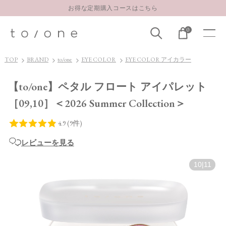
LINE お友達登録 500円OFFクーポンプレゼント
【重要】お盆期間中のお問い合わせと商品配送に関しまして
0
お得な定期購入コースはこちら
TOP
BRAND
to/one
EYE COLOR
EYE COLOR アイカラー
LINE お友達登録 500円OFFクーポンプレゼント
【to/one】ペタル フロート アイパレット
［09,10］＜2026 Summer Collection＞
レビューを見る
10
|
11