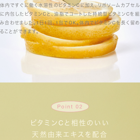
体内ですぐに働く水溶性のビタミンCに加え、
リポソームカプセル
に内包したビタミンCと、
油脂でコートした持続型ビタミンCを組
み合わせました。
1日1回、1包でOK。
体内でビタミンCを長く留め
ることができます。
Point 02
ビタミンCと相性のいい
天然由来エキスを配合