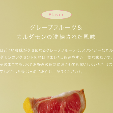
Flavor
グレープフルーツ＆
カルダモンの洗練された風味
ほどよい酸味がクセになるグレープフルーツに、
スパイシーなカル
ダモンのアクセントを忍ばせました。
飲みやすい自然な味わいで、
そのままでも、
水やお好みの飲料に溶かしてもおいしくいただけま
す
（溶かした後は早めにお召し上がりください）。