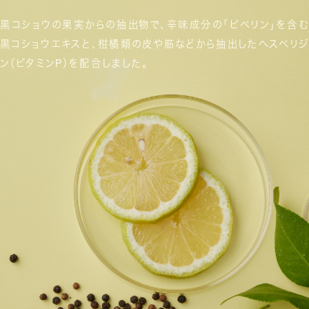
黒コショウの果実からの抽出物で、
辛味成分の「ピペリン」を含む
黒コショウエキスと、
柑橘類の皮や筋などから抽出した
ヘスペリジ
ン（ビタミンP）を配合しました。