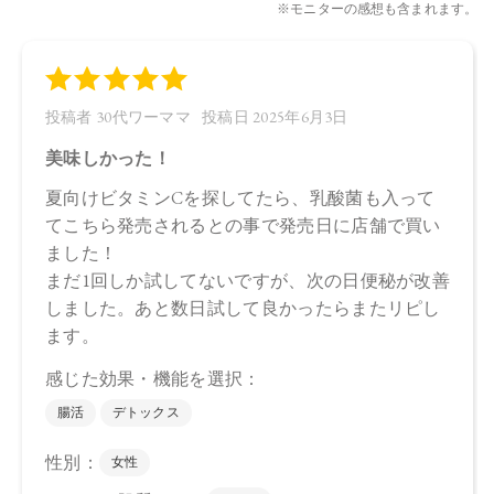
4571649069728
【店舗発売日】
CosmeKitchen 2025/6/2
Biople 2025/6/2
※店舗での取り扱いや詳しい在庫状況につきましては、各店
舗にお問い合わせください。
※発売日は予告なく変更する可能性がございます。予めご了
承ください。
※通常はご注文より１～３営業日での発送となります。
商品によっては、お届けまで１～２週間かかる場合がござい
ますので予めご了承ください。
●パッケージはリニューアル等の理由により、写真と異なる場
合がございます。
●パッケージのリニューアル等の理由により、成分・処方が記
載と異なる場合がございます。
●予告なくパッケージ仕様が変更になる場合がございます。