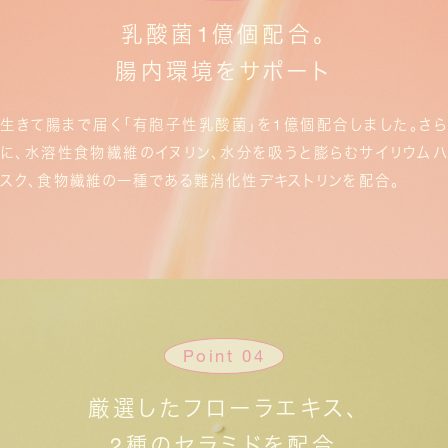
乳酸菌1億個配合。
腸内環境をサポート
生きて腸まで届く「有胞子性乳酸菌」を1億個配合しました。
さら
に、水溶性食物繊維のイヌリン、水分を吸うと膨らむサイリウムハ
スク、
食物繊維の一種である難消化性デキストリンを配合。
Point 04
厳選したフローラエキス、
2種のセラミドを配合