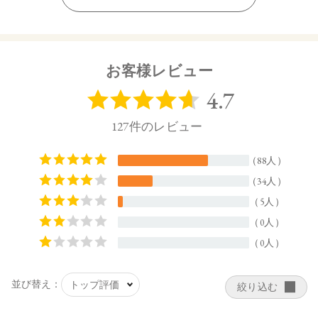
13×5×170㎜(高さx奥行x幅)
【原材料名】
還元麦芽糖水飴（国内製造）、有胞子性乳酸菌末、グレープ
フルーツ果汁末、カルダモン末、セラミド含有米抽出物、デ
お客様レビュー
キストリン、アセロラ果汁末、イヌリン（水溶性食物繊
維）、バラ花びら抽出物、プランタゴ・オバタ末、黒胡椒抽
出物、難消化性デキストリン（水溶性食物繊維）、白桃花抽
出物（ももを含む）、パイナップル果実抽出物、植物性油脂
／ビタミンC、甘味料（ステビア）、ビタミンB2、ヘスペリジ
ン、香料、ビタミンB12
【特定原材料】
もも
【原産国】
日本
【メーカー品番】
店舗でお問い合わせの際には、下記品番をお伝え下さい。