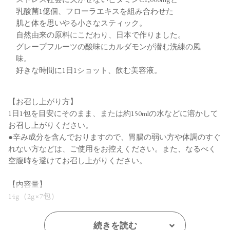
乳酸菌1億個、フローラエキスを組み合わせた
肌と体を思いやる小さなスティック。
自然由来の原料にこだわり、日本で作りました。
グレープフルーツの酸味にカルダモンが潜む洗練の風
味。
好きな時間に1日1ショット、飲む美容液。
【お召し上がり方】
1日1包を目安にそのまま、または約150mlの水などに溶かして
お召し上がりください。
●辛み成分を含んでおりますので、胃腸の弱い方や体調のすぐ
れない方などは、ご使用をお控えください。また、なるべく
空腹時を避けてお召し上がりください。
【内容量】
14g（2g×7包）
【商品サイズ】
続きを読む