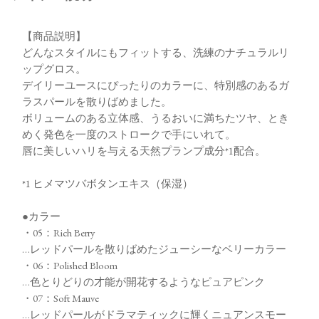
【商品説明】
どんなスタイルにもフィットする、洗練のナチュラルリ
ップグロス。
デイリーユースにぴったりのカラーに、特別感のあるガ
ラスパールを散りばめました。
ボリュームのある立体感、うるおいに満ちたツヤ、とき
めく発色を一度のストロークで手にいれて。
唇に美しいハリを与える天然プランプ成分*1配合。
*1 ヒメマツバボタンエキス（保湿）
●カラー
・05：Rich Berry
…レッドパールを散りばめたジューシーなベリーカラー
・06：Polished Bloom
…色とりどりの才能が開花するようなピュアピンク
・07：Soft Mauve
…レッドパールがドラマティックに輝くニュアンスモー