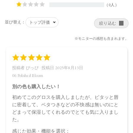
プリン酸）グリセリル、（ベヘン酸／エイコサン二酸）グリ
セリル、トリ（ベヘン酸／イソステアリン酸／エイコサン二
酸）グリセリル、エチルヘキサン酸セテアリル、カプリル酸
グリセリル、ヒマワリ種子ロウ、トコフェロール、イソステ
アリン酸ソルビタン（小麦由来）、バニリルブチル、ラベン
ダー油、ヒメマツバボタンエキス、ニオイテンジクアオイ
油、ベルガモット果皮油、水、ヤシ脂肪酸スクロース、アオ
モジ果実油、イランイラン花油、エタノール、パルミトイル
トリペプチド－３８、ＢＧ、アルガニアスピノサ核油、オプ
ンチアフィクスインジカ種子油、オリーブ果実油、ホホバ種
子油、ソメイヨシノ葉エキス、センチフォリアバラ花エキ
ス、カミツレ花エキス、カニナバラ果実エキス、酸化チタ
ン、酸化鉄、ホウケイ酸（Ｃａ／Ａｌ）、赤２０２、酸化ス
ズ
・06
トリイソステアリン酸ポリグリセリル－２、ダイマージリノ
ール酸ダイマージリノレイル、（イソステアリン酸ポリグリ
セリル－２／ダイマージリノール酸）コポリマー、デカイソ
ステアリン酸ポリグリセリル－１０、トリ（カプリル酸／カ