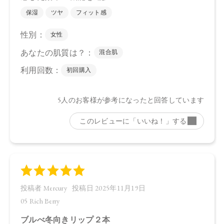
プリン酸）グリセリル、（ベヘン酸／エイコサン二酸）グリ
セリル、トリ（ベヘン酸／イソステアリン酸／エイコサン二
酸）グリセリル、エチルヘキサン酸セテアリル、カプリル酸
グリセリル、ヒマワリ種子ロウ、トコフェロール、イソステ
アリン酸ソルビタン（小麦由来）、バニリルブチル、ラベン
ダー油、ヒメマツバボタンエキス、ニオイテンジクアオイ
油、ベルガモット果皮油、水、ヤシ脂肪酸スクロース、アオ
モジ果実油、イランイラン花油、エタノール、パルミトイル
トリペプチド－３８、ＢＧ、アルガニアスピノサ核油、オプ
ンチアフィクスインジカ種子油、オリーブ果実油、ホホバ種
子油、ソメイヨシノ葉エキス、センチフォリアバラ花エキ
ス、カミツレ花エキス、カニナバラ果実エキス、酸化チタ
ン、酸化鉄、ホウケイ酸（Ｃａ／Ａｌ）、酸化スズ、赤２０
１、赤２０２、黄５、青１
・07
トリイソステアリン酸ポリグリセリル－２、ダイマージリノ
ール酸ダイマージリノレイル、（イソステアリン酸ポリグリ
セリル－２／ダイマージリノール酸）コポリマー、デカイソ
ステアリン酸ポリグリセリル－１０、トリ（カプリル酸／カ
プリン酸）グリセリル、（ベヘン酸／エイコサン二酸）グリ