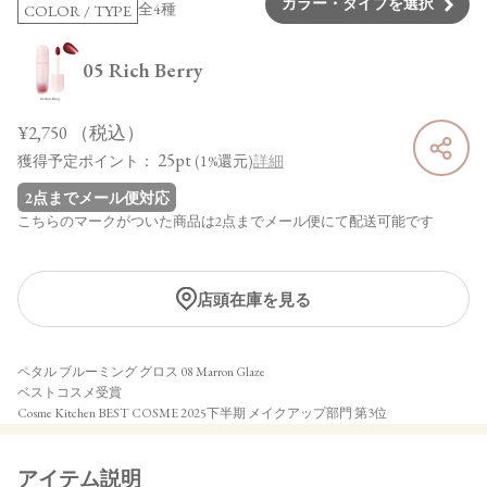
カラー・タイプを選択
全4種
COLOR / TYPE
05 Rich Berry
¥2,750
（税込）
25pt
獲得予定ポイント：
(1%還元)
詳細
2点までメール便対応
こちらのマークがついた商品は2点までメール便にて配送可能です
店頭在庫を見る
ペタル ブルーミング グロス 08 Marron Glaze
ベストコスメ受賞
Cosme Kitchen BEST COSME 2025下半期 メイクアップ部門 第3位
アイテム説明