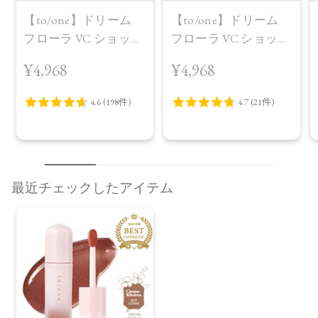
【to/one】ドリーム
【to/one】ドリーム
フローラ VC ショット
フローラ VC ショット
（30包）
デイ ブライトニング
¥4,968
¥4,968
プラス＜限定品＞
最近チェックしたアイテム