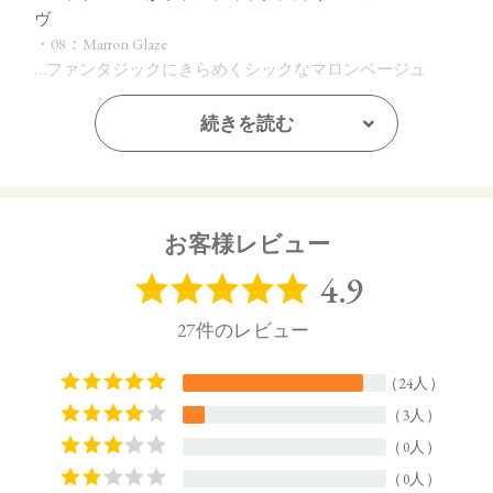
ヴ
・08：Marron Glaze
…ファンタジックにきらめくシックなマロンベージュ
続きを読む
【ご使用方法】
付属のチップに適量をとり、唇に直接塗布します。
【内容量】
2.0g
お客様レビュー
【商品サイズ】
31.0×23.0x85.0㎜
【全成分】
・05
トリイソステアリン酸ポリグリセリル－２、ダイマージリノ
ール酸ダイマージリノレイル、（イソステアリン酸ポリグリ
セリル－２／ダイマージリノール酸）コポリマー、デカイソ
ステアリン酸ポリグリセリル－１０、トリ（カプリル酸／カ