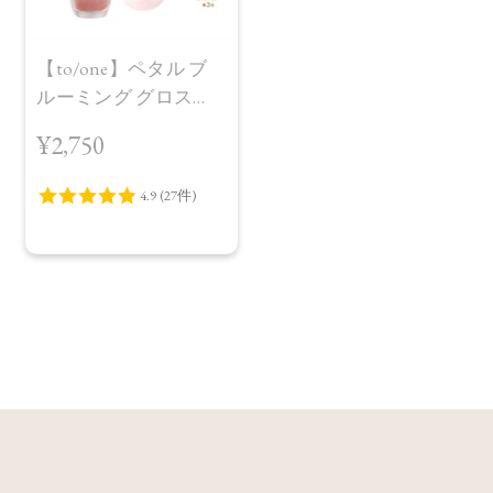
【to/one】ペタル ブ
ルーミング グロス
［05～08］
¥2,750