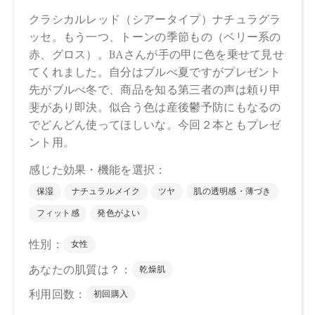
セリル、トリ（ベヘン酸／イソステアリン酸／エイコサン二
酸）グリセリル、エチルヘキサン酸セテアリル、カプリル酸
グリセリル、ヒマワリ種子ロウ、トコフェロール、イソステ
アリン酸ソルビタン（小麦由来）、バニリルブチル、ラベン
ダー油、ヒメマツバボタンエキス、ニオイテンジクアオイ
油、ベルガモット果皮油、水、ヤシ脂肪酸スクロース、アオ
モジ果実油、イランイラン花油、エタノール、パルミトイル
トリペプチド－３８、ＢＧ、アルガニアスピノサ核油、オプ
ンチアフィクスインジカ種子油、オリーブ果実油、ホホバ種
子油、ソメイヨシノ葉エキス、センチフォリアバラ花エキ
ス、カミツレ花エキス、カニナバラ果実エキス、酸化チタ
ン、酸化鉄、ホウケイ酸（Ｃａ／Ａｌ）、酸化スズ、赤２０
２
・08
トリイソステアリン酸ポリグリセリル－２、ダイマージリノ
ール酸ダイマージリノレイル、（イソステアリン酸ポリグリ
セリル－２／ダイマージリノール酸）コポリマー、デカイソ
ステアリン酸ポリグリセリル－１０、トリ（カプリル酸／カ
プリン酸）グリセリル、（ベヘン酸／エイコサン二酸）グリ