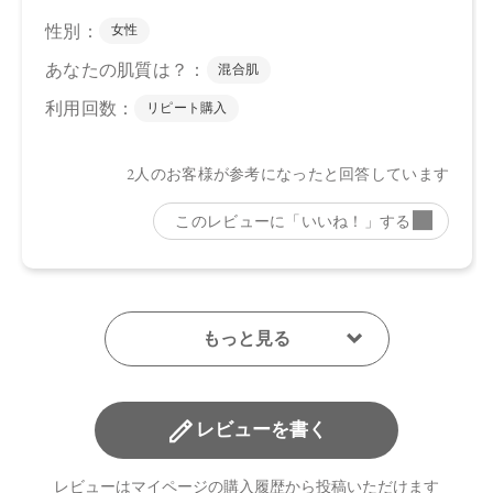
【メーカー品番】
店舗でお問い合わせの際には、下記品番をお伝え下さい。
05：4571649069315
06：4571649069322
07：4571649069339
08：4571649069346
【店舗発売日】
CosmeKitchen 2025/8/1
Biople 2025/8/1
※店舗での取り扱いや詳しい在庫状況につきましては、各店
舗にお問い合わせください。
※発売日は予告なく変更する可能性がございます。予めご了
承ください。
※通常はご注文より１～３営業日での発送となります。
商品によっては、お届けまで１～２週間かかる場合がござい
レビューを書く
ますので予めご了承ください。
●パッケージはリニューアル等の理由により、写真と異なる場
レビューはマイページの購入履歴から投稿いただけます