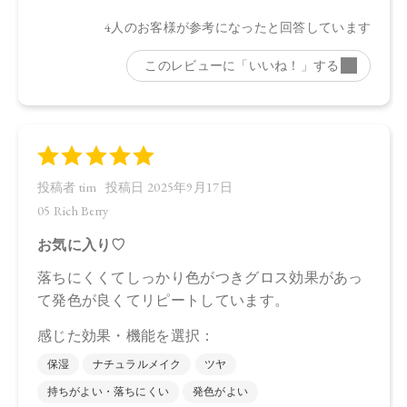
セリル、トリ（ベヘン酸／イソステアリン酸／エイコサン二
酸）グリセリル、エチルヘキサン酸セテアリル、カプリル酸
グリセリル、ヒマワリ種子ロウ、トコフェロール、イソステ
アリン酸ソルビタン（小麦由来）、バニリルブチル、ラベン
ダー油、ヒメマツバボタンエキス、ニオイテンジクアオイ
油、ベルガモット果皮油、水、ヤシ脂肪酸スクロース、アオ
モジ果実油、イランイラン花油、エタノール、パルミトイル
トリペプチド－３８、ＢＧ、アルガニアスピノサ核油、オプ
ンチアフィクスインジカ種子油、オリーブ果実油、ホホバ種
子油、ソメイヨシノ葉エキス、センチフォリアバラ花エキ
ス、カミツレ花エキス、カニナバラ果実エキス、酸化チタ
ン、酸化鉄、ホウケイ酸（Ｃａ／Ａｌ）、酸化スズ
【特定原材料等】
小麦
【原産国】
日本