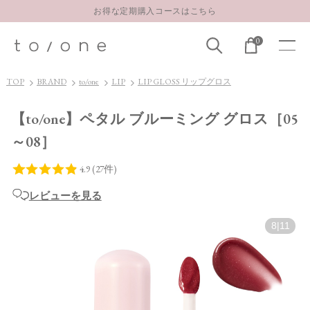
お得な定期購入コースはこちら
LINE お友達登録 500円OFFクーポンプレゼント
0
【重要】お盆期間中のお問い合わせと商品配送に関しまして
お得な定期購入コースはこちら
TOP
BRAND
to/one
LIP
LIP GLOSS リップグロス
LINE お友達登録 500円OFFクーポンプレゼント
【to/one】ペタル ブルーミング グロス［05
～08］
レビューを見る
8
|
11