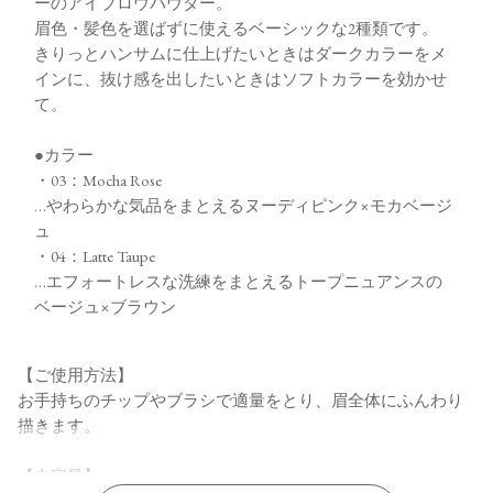
ーのアイブロウパウダー。
眉色・髪色を選ばずに使えるベーシックな2種類です。
きりっとハンサムに仕上げたいときはダークカラーをメ
インに、抜け感を出したいときはソフトカラーを効かせ
て。
●カラー
・03：Mocha Rose
…やわらかな気品をまとえるヌーディピンク×モカベージ
ュ
・04：Latte Taupe
…エフォートレスな洗練をまとえるトープニュアンスの
ベージュ×ブラウン
【ご使用方法】
お手持ちのチップやブラシで適量をとり、眉全体にふんわり
描きます。
【内容量】