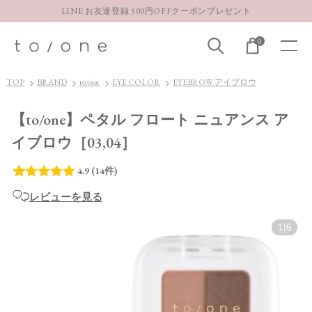
LINE お友達登録 500円OFFクーポンプレゼント
【重要】お盆期間中のお問い合わせと商品配送に関しまして
0
お得な定期購入コースはこちら
LINE お友達登録 500円OFFクーポンプレゼント
TOP
BRAND
to/one
EYE COLOR
EYEBROW アイブロウ
【to/one】ペタル フロート ニュアンス ア
イブロウ［03,04］
レビューを見る
1
|
6