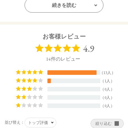
1.7g
続きを読む
【商品サイズ】
44.0×15.0×44.5㎜
【全成分】
お客様レビュー
タルク、トリエチルヘキサノイン、トリイソステアリン酸ポ
リグリセリル－２、ラウリン酸亜鉛、イソステアリン酸水添
ヒマシ油、シリカ、オプンチアフィクスインジカ種子油、オ
リーブ果実油、カニナバラ果実油、トコフェロール、ホホバ
種子油、ＢＧ、水、ザクロ花エキス、ジイソステアリン酸ポ
リグリセリル－３、カミツレ花エキス、マイカ、合成フルオ
ロフロゴパイト、酸化鉄、グンジョウ、酸化チタン、水酸化
Ａｌ
【原産国】
日本
【メーカー品番】
店舗でお問い合わせの際には、下記品番をお伝え下さい。