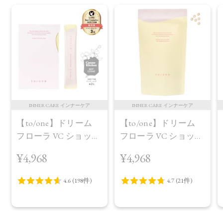
INNER CARE インナーケア
INNER CARE インナーケア
【to/one】ドリーム
【to/one】ドリーム
フローラ VC ショット
フローラ VC ショット
（30包）
デイ ブライトニング
¥4,968
¥4,968
プラス＜限定品＞