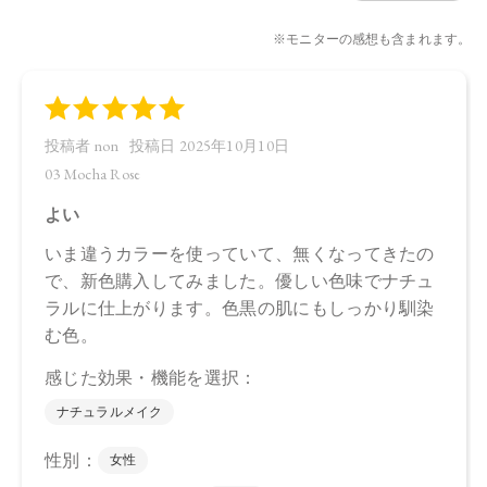
03：4571649069292
04：4571649069308
【店舗発売日】
CosmeKitchen 2025/8/1
Biople 2025/8/1
※店舗での取り扱いや詳しい在庫状況につきましては、各店
舗にお問い合わせください。
※発売日は予告なく変更する可能性がございます。予めご了
承ください。
※通常はご注文より１～３営業日での発送となります。
商品によっては、お届けまで１～２週間かかる場合がござい
ますので予めご了承ください。
●パッケージはリニューアル等の理由により、写真と異なる場
合がございます。
●パッケージのリニューアル等の理由により、成分・処方が記
載と異なる場合がございます。