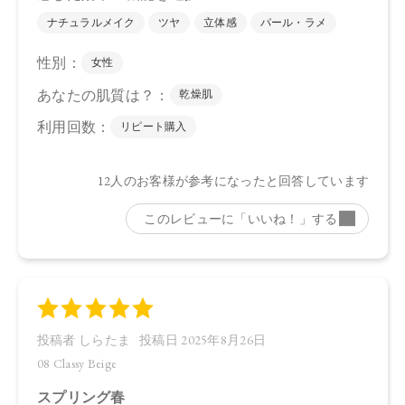
ウケイ酸（Ｃａ／Ｎａ）、シリカ、酢酸セルロース、酸化ス
ズ、トコフェロール、アルガニアスピノサ核油、オプンチア
フィクスインジカ種子油、カニナバラ果実油、スクワラン、
ローズマリー葉エキス、マイカ、合成フルオロフロゴパイ
ト、酸化チタン、酸化鉄、グンジョウ
【原産国】
日本
【メーカー品番】
店舗でお問い合わせの際には、下記品番をお伝え下さい。
06：4571649069261
07：4571649069278
08：4571649069285
【店舗発売日】
CosmeKitchen 2025/8/1
Biople 2025/8/1
※店舗での取り扱いや詳しい在庫状況につきましては、各店
舗にお問い合わせください。