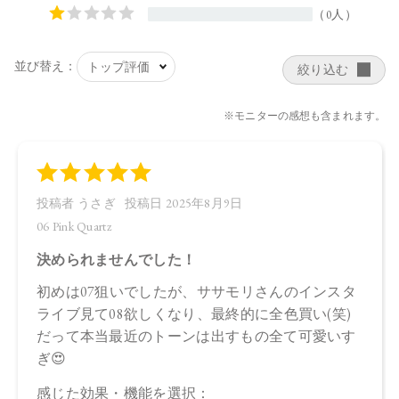
スピノサ核油、オプンチアフィクスインジカ種子油、カニナ
バラ果実油、スクワラン、ローズマリー葉エキス、マイカ、
合成フルオロフロゴパイト、酸化チタン、酸化鉄、グンジョ
ウ、赤２２６
・07
タルク、ラウリン酸イソアミル、トリエチルヘキサノイン、
ホウケイ酸（Ｃａ／Ａｌ）、リンゴ酸ジイソステアリル、イ
ソステアリン酸水添ヒマシ油、ラウリン酸亜鉛、酢酸セルロ
ース、ポリグリセリル－３ポリジメチルシロキシエチルジメ
チコン、シリカ、トコフェロール、アルガニアスピノサ核
油、オプンチアフィクスインジカ種子油、カニナバラ果実
油、スクワラン、ローズマリー葉エキス、酸化スズ、マイ
カ、合成フルオロフロゴパイト、酸化チタン、酸化鉄、グン
ジョウ、赤２２６、赤２０２
・08
ラウリン酸イソアミル、タルク、ホウケイ酸（Ｃａ／Ａ
ｌ）、トリエチルヘキサノイン、リンゴ酸ジイソステアリ
ル、イソステアリン酸水添ヒマシ油、ラウリン酸亜鉛、ポリ
グリセリル－３ポリジメチルシロキシエチルジメチコン、ホ