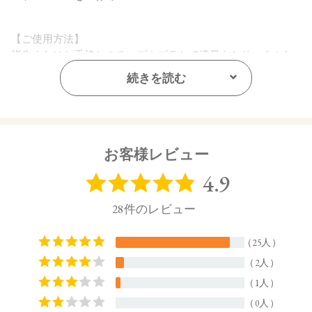
【ご使用方法】
指先またはお手持ちのチップやブラシで適量をとり、まぶた
全体にぼかします。
続きを読む
【内容量】
2.5g
【商品サイズ】
お客様レビュー
20.5㎜×65㎜×64㎜ (高さx奥行x幅)
【全成分】
・06
タルク、ラウリン酸イソアミル、トリエチルヘキサノイン、
リンゴ酸ジイソステアリル、イソステアリン酸水添ヒマシ
油、ラウリン酸亜鉛、ホウケイ酸（Ｃａ／Ａｌ）、酢酸セル
ロース、ホウケイ酸（Ｃａ／Ｎａ）、ポリグリセリル－３ポ
リジメチルシロキシエチルジメチコン、シリカ、ホウケイ酸
（Ｃａ／チタン）、酸化スズ、トコフェロール、アルガニア