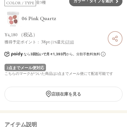
カラー・タイプを選択
全3種
COLOR / TYPE
06 Pink Quartz
¥4,180
（税込）
38pt
獲得予定ポイント：
(1%還元)
詳細
なら
3回払いで月々1,393円
から。分割手数料無料
2点までメール便対応
こちらのマークがついた商品は2点までメール便にて配送可能です
店頭在庫を見る
アイテム説明