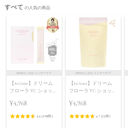
すべて
の人気の商品
INNER CARE インナーケア
INNER CARE インナーケア
【to/one】ドリーム
【to/one】ドリーム
フローラ VC ショット
フローラ VC ショット
（30包）
デイ ブライトニング
¥4,968
¥4,968
プラス＜限定品＞