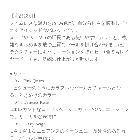
【商品説明】
タイムレスな魅力を放つ4色が、自分らしさを拡張してく
れるアイシャドウパレットです。
ヌードやベージュの延長にある使いやすいカラーと、複
雑なきらめきを放つ上質なパールを掛け合わせました。
テクスチャーにもバリエーションを持たせ、1色でもレイ
ヤードしても、洗練の仕上がりが叶います。
●カラー
・06：Pink Quartz
…ビジューのようにカラフルなパールがチャームとな
る、ときめきのカラー
・07：Timeless Rose
…エレガントなローズ&ベージュカラーのバリエーション
で、リリカルな表情に
・08：Classy Beige
…さまざまなニュアンスのベージュに、意外性のあるカ
ラーパールを重ねて