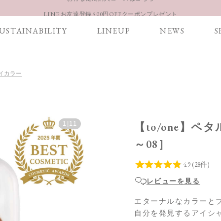
LINE お友達登録 500円OFFクーポンプレゼント
【重要】お盆期間中のお問い合わせと商品配送に関しまして
USTAINABILITY
LINEUP
NEWS
S
お得な定期購入コースはこちら
LINE お友達登録 500円OFFクーポンプレゼント
 アイカラー
1
|
11
【to/one】ペ
～08］
レビューを見る
エターナルなカラーと
自分を発見するアイシ