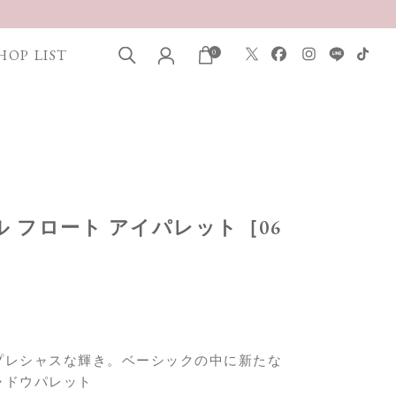
HOP LIST
0
タル フロート アイパレット［06
プレシャスな輝き。ベーシックの中に新たな
ャドウパレット