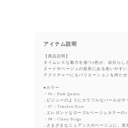
アイテム説明
【商品説明】
タイムレスな魅力を放つ4色が、自分らし
ヌードやベージュの延長にある使いやすい
テクスチャーにもバリエーションを持たせ
●カラー
・06：Pink Quartz
…ビジューのようにカラフルなパールがチ
・07：Timeless Rose
…エレガントなローズ&ベージュカラーの
・08：Classy Beige
…さまざまなニュアンスのベージュに、意