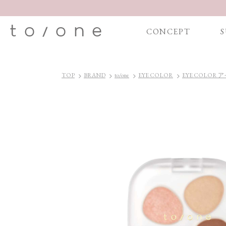
CONCEPT
S
TOP
BRAND
to/one
EYE COLOR
EYE COLOR