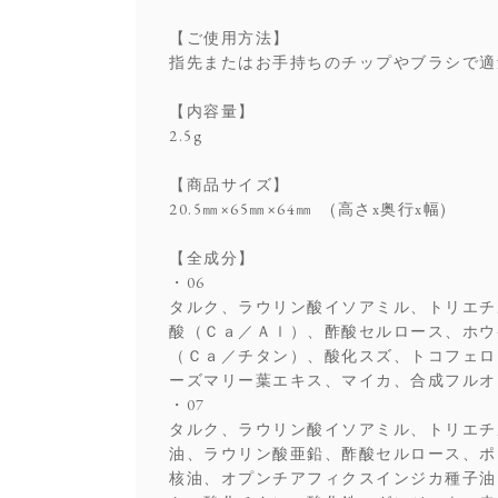
【ご使用方法】
指先またはお手持ちのチップやブラシで適
【内容量】
2.5g
【商品サイズ】
20.5㎜×65㎜×64㎜ (高さx奥行x幅)
【全成分】
・06
タルク、ラウリン酸イソアミル、トリエチ
酸（Ｃａ／Ａｌ）、酢酸セルロース、ホウ
（Ｃａ／チタン）、酸化スズ、トコフェロ
ーズマリー葉エキス、マイカ、合成フルオ
・07
タルク、ラウリン酸イソアミル、トリエチ
油、ラウリン酸亜鉛、酢酸セルロース、ポ
核油、オプンチアフィクスインジカ種子油