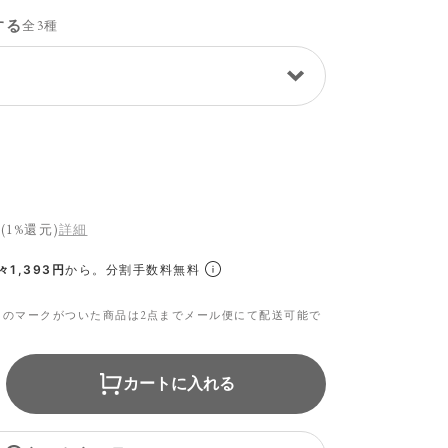
する
全3種
(1%還元)
詳細
1,393円
から。分割手数料無料
らのマークがついた商品は2点までメール便にて配送可能で
カートに入れる