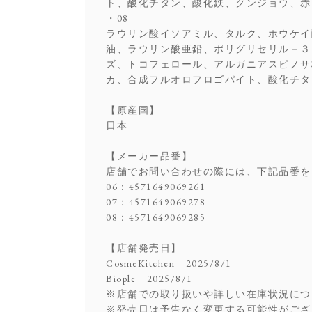
ト、酸化チタン、酸化鉄、グンジョウ、赤
・08
ラウリン酸イソアミル、タルク、ホウケイ
油、ラウリン酸亜鉛、ポリグリセリル－３
ズ、トコフェロール、アルガニアスピノサ
カ、合成フルオロフロゴパイト、酸化チタ
【原産国】
日本
【メーカー品番】
店舗でお問い合わせの際には、下記品番を
06：4571649069261
07：4571649069278
08：4571649069285
【店舗発売日】
CosmeKitchen 2025/8/1
Biople 2025/8/1
※店舗での取り扱いや詳しい在庫状況につ
※発売日は予告なく変更する可能性がござ