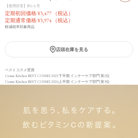
【使用目安】約1ヵ月
定期初回価格:
¥
3,477
（税込）
定期通常価格:
¥
3,974
（税込）
軽減税率対象商品
店頭在庫を見る
ベストコスメ受賞
Cosme Kitchen BEST COSME 2025下半期 インナーケア部門 第2位
Cosme Kitchen BEST COSME 2026上半期 インナーケア部門 第3位
肌を思う、私をケアする。
飲むビタミンCの新提案。