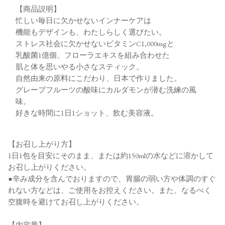
【商品説明】
忙しい毎日に欠かせないインナーケアは
機能もデザインも、わたしらしく選びたい。
ストレス社会に欠かせないビタミンC1,000mgと
乳酸菌1億個、フローラエキスを組み合わせた
肌と体を思いやる小さなスティック。
自然由来の原料にこだわり、日本で作りました。
グレープフルーツの酸味にカルダモンが潜む洗練の風
味。
好きな時間に1日1ショット、飲む美容液。
【お召し上がり方】
1日1包を目安にそのまま、または約150mlの水などに溶かして
お召し上がりください。
●辛み成分を含んでおりますので、胃腸の弱い方や体調のすぐ
れない方などは、ご使用をお控えください。また、なるべく
空腹時を避けてお召し上がりください。
【内容量】