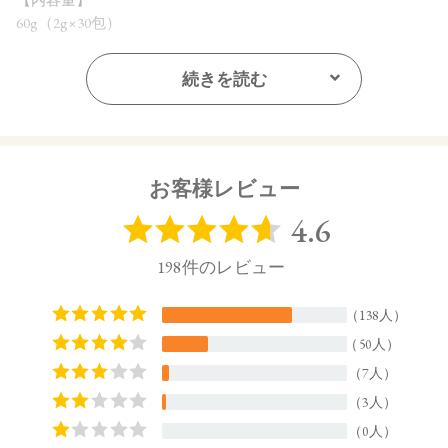
60g（2g×30包）
【商品サイズ】
続きを読む
94×60×151㎜(高さx奥行x幅)
【原材料名】
還元麦芽糖水飴（国内製造）、有胞子性乳酸菌末、グレープ
フルーツ果汁末、カルダモン末、セラミド含有米抽出物、デ
お客様レビュー
キストリン、アセロラ果汁末、イヌリン（水溶性食物繊
維）、バラ花びら抽出物、プランタゴ・オバタ末、黒胡椒抽
出物、難消化性デキストリン（水溶性食物繊維）、白桃花抽
出物（ももを含む）、パイナップル果実抽出物、植物性油脂
／ビタミンC、甘味料（ステビア）、ビタミンB2、ヘスペリジ
ン、香料、ビタミンB12
【特定原材料】
もも
【原産国】