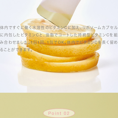
体内ですぐに働く水溶性のビタミンCに加え、
リポソームカプセル
に内包したビタミンCと、
油脂でコートした持続型ビタミンCを組
み合わせました。
1日1回、1包でOK。
体内でビタミンCを長く留め
ることができます。
Point 02