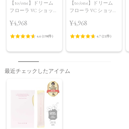
【to/one】ドリーム
【to/one】ドリーム
フローラ VC ショット
フローラ VC ショット
（30包）
デイ ブライトニング
¥4,968
¥4,968
プラス＜限定品＞
最近チェックしたアイテム