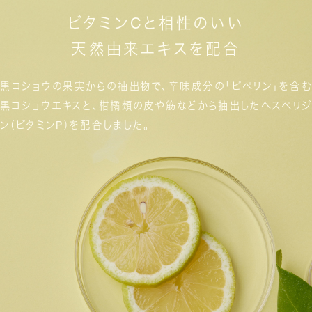
ビタミンCと相性のいい
天然由来エキスを配合
黒コショウの果実からの抽出物で、
辛味成分の「ピペリン」を含む
黒コショウエキスと、
柑橘類の皮や筋などから抽出した
ヘスペリジ
ン（ビタミンP）を配合しました。