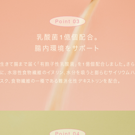
Point 03
乳酸菌1億個配合。
腸内環境をサポート
生きて腸まで届く「有胞子性乳酸菌」を1億個配合しました。
さら
に、水溶性食物繊維のイヌリン、水分を吸うと膨らむサイリウムハ
スク、
食物繊維の一種である難消化性デキストリンを配合。
Point 04