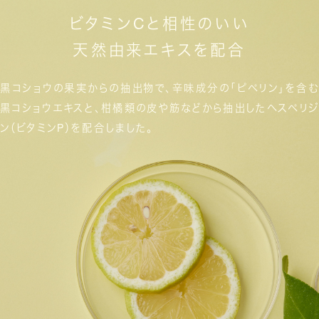
ビタミンCと相性のいい
天然由来エキスを配合
黒コショウの果実からの抽出物で、
辛味成分の「ピペリン」を含む
黒コショウエキスと、
柑橘類の皮や筋などから抽出した
ヘスペリジ
ン（ビタミンP）を配合しました。