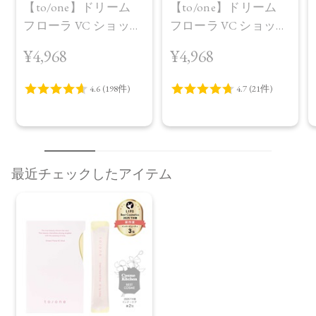
【to/one】ドリーム
【to/one】ドリーム
フローラ VC ショット
フローラ VC ショット
（30包）
デイ ブライトニング
¥4,968
¥4,968
プラス＜限定品＞
最近チェックしたアイテム