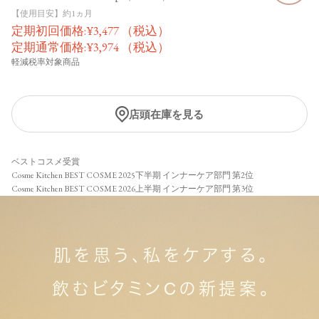
【使用目安】約1ヵ月
定期初回価格:
¥
3,477
（税込）
定期通常価格:
¥
3,974
（税込）
軽減税率対象商品
店頭在庫を見る
ベストコスメ受賞
Cosme Kitchen BEST COSME 2025下半期 インナーケア部門 第2位
Cosme Kitchen BEST COSME 2026上半期 インナーケア部門 第3位
肌を思う、私をケアする。
飲むビタミンCの新提案。