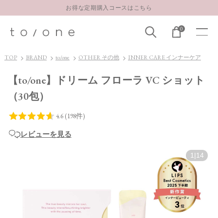
LINE お友達登録 500円OFFクーポンプレゼント
【重要】お盆期間中のお問い合わせと商品配送に関しまして
0
お得な定期購入コースはこちら
LINE お友達登録 500円OFFクーポンプレゼント
TOP
BRAND
to/one
OTHER その他
INNER CARE インナーケア
【to/one】ドリーム フローラ VC ショット
（30包）
レビューを見る
1
|
14