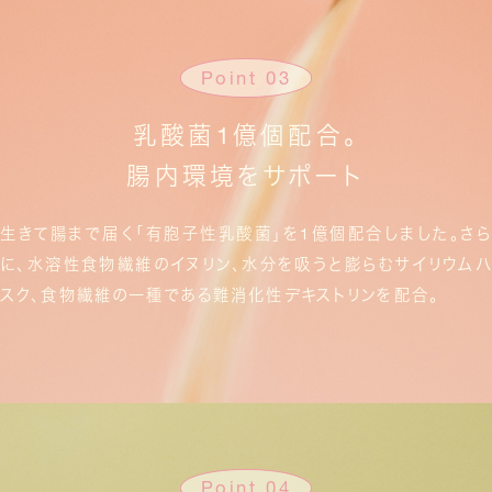
Point 03
乳酸菌1億個配合。
腸内環境をサポート
生きて腸まで届く「有胞子性乳酸菌」を1億個配合しました。
さら
に、水溶性食物繊維のイヌリン、水分を吸うと膨らむサイリウムハ
スク、
食物繊維の一種である難消化性デキストリンを配合。
Point 04