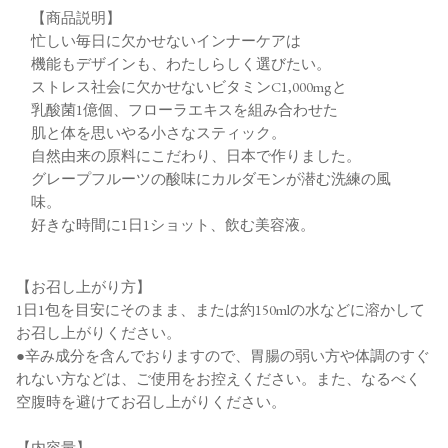
【商品説明】
忙しい毎日に欠かせないインナーケアは
機能もデザインも、わたしらしく選びたい。
ストレス社会に欠かせないビタミンC1,000mgと
乳酸菌1億個、フローラエキスを組み合わせた
肌と体を思いやる小さなスティック。
自然由来の原料にこだわり、日本で作りました。
グレープフルーツの酸味にカルダモンが潜む洗練の風
味。
好きな時間に1日1ショット、飲む美容液。
【お召し上がり方】
1日1包を目安にそのまま、または約150mlの水などに溶かして
お召し上がりください。
●辛み成分を含んでおりますので、胃腸の弱い方や体調のすぐ
れない方などは、ご使用をお控えください。また、なるべく
空腹時を避けてお召し上がりください。
【内容量】