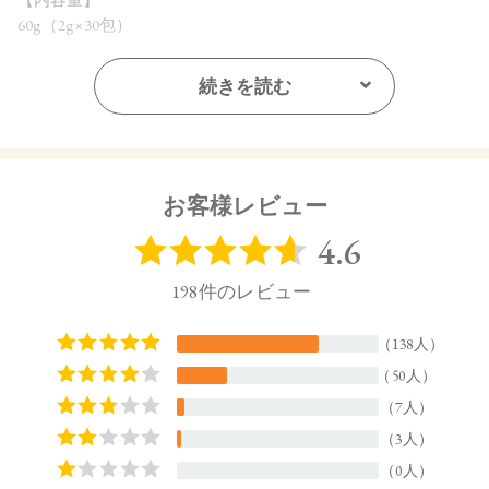
60g（2g×30包）
【商品サイズ】
続きを読む
94×60×151㎜(高さx奥行x幅)
【原材料名】
還元麦芽糖水飴（国内製造）、有胞子性乳酸菌末、グレープ
フルーツ果汁末、カルダモン末、セラミド含有米抽出物、デ
お客様レビュー
キストリン、アセロラ果汁末、イヌリン（水溶性食物繊
維）、バラ花びら抽出物、プランタゴ・オバタ末、黒胡椒抽
出物、難消化性デキストリン（水溶性食物繊維）、白桃花抽
出物（ももを含む）、パイナップル果実抽出物、植物性油脂
／ビタミンC、甘味料（ステビア）、ビタミンB2、ヘスペリジ
ン、香料、ビタミンB12
【特定原材料】
もも
【原産国】