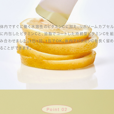
体内ですぐに働く水溶性のビタミンCに加え、
リポソームカプセル
に内包したビタミンCと、
油脂でコートした持続型ビタミンCを組
み合わせました。
1日1回、1包でOK。
体内でビタミンCを長く留め
ることができます。
Point 02