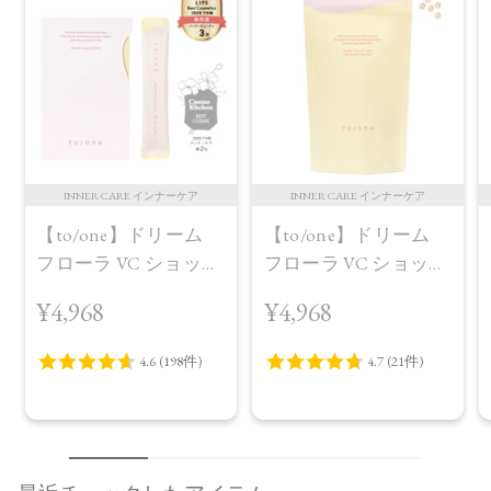
INNER CARE インナーケア
INNER CARE インナーケア
【to/one】ドリーム
【to/one】ドリーム
フローラ VC ショット
フローラ VC ショット
（30包）
デイ ブライトニング
¥4,968
¥4,968
プラス＜限定品＞