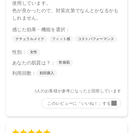
【原産国】
日本
【メーカー品番】
店舗でお問い合わせの際には、下記品番をお伝え下さい。
15：4571649065515
16：4571649065522
【店舗発売日】
CosmeKitchen 2025/4/18
Biople 2025/4/18
※店舗での取り扱いや詳しい在庫状況につきましては、各店
舗にお問い合わせください。
※発売日は予告なく変更する可能性がございます。予めご了
承ください。
※通常はご注文より１～３営業日での発送となります。
商品によっては、お届けまで１～２週間かかる場合がござい
ますので予めご了承ください。