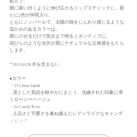
処方で、
唇に吸い付くように伸び広がるリップスティックに、新
たに2色が仲間入り。
ともにノンパールで、太陽の熱をじんわり感じるような
温かみのあるカラーは、
唇にのせるだけで気分まで明るくポジティブに。
花びらのような光沢が唇にナチュラルな立体感をもたら
します。
*¹ ISO16128 水を含まない
●カラー
・15 Citrus Sands
…凛とした気品を軽やかにまとう、洗練された印象に導
くロージーベージュ
・16 Candy Rose
…上品さと可愛さを兼ね備えたレディライクなキャンデ
ィピンク