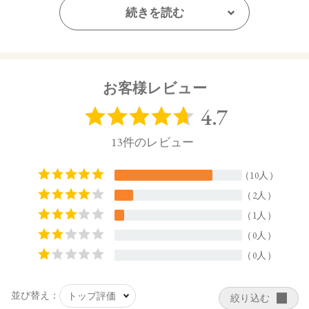
【ご使用方法】
続きを読む
専用ケース（別売り）に差し込み、カチッと音が鳴るまで押
し込んでください。
カバーを外してからキャップを閉めてください。
紅先を2～3mmほどくり出してお使いください。
長く出しすぎると、折れる場合がございます。
お客様レビュー
【内容量】
3.8g
【商品サイズ】
74.5㎜×22㎜×27㎜ (高さx奥行x幅)
【全成分】
・15 Citrus Sands
トリイソステアリン酸ポリグリセリルー2、トリ（カプリル酸
／カプリン酸）グリセリル、ダイマージリノール酸（フィト
ステリル／イソステアリル／セチル／ステアリル／ベヘニ
ル）、ヒマワリ種子ロウ、スクワラン、ダイマージリノール
酸水添ヒマシ油、シリカ、キャンデリラロウエキス、キャン