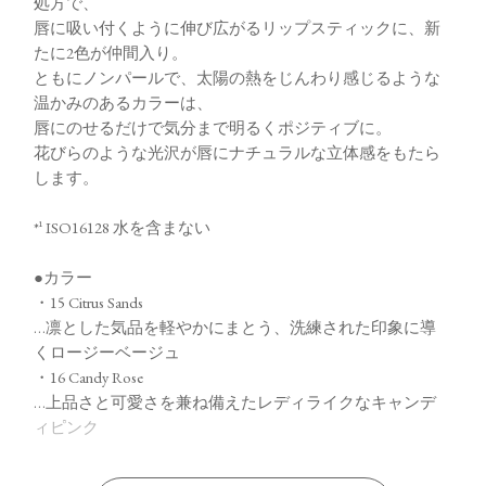
処方で、
唇に吸い付くように伸び広がるリップスティックに、新
たに2色が仲間入り。
ともにノンパールで、太陽の熱をじんわり感じるような
温かみのあるカラーは、
唇にのせるだけで気分まで明るくポジティブに。
花びらのような光沢が唇にナチュラルな立体感をもたら
します。
*¹ ISO16128 水を含まない
●カラー
・15 Citrus Sands
…凛とした気品を軽やかにまとう、洗練された印象に導
くロージーベージュ
・16 Candy Rose
…上品さと可愛さを兼ね備えたレディライクなキャンデ
ィピンク