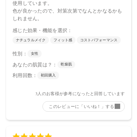
【原産国】
日本
【メーカー品番】
店舗でお問い合わせの際には、下記品番をお伝え下さい。
15：4571649065515
16：4571649065522
【店舗発売日】
CosmeKitchen 2025/4/18
Biople 2025/4/18
※店舗での取り扱いや詳しい在庫状況につきましては、各店
舗にお問い合わせください。
※発売日は予告なく変更する可能性がございます。予めご了
承ください。
※通常はご注文より１～３営業日での発送となります。
商品によっては、お届けまで１～２週間かかる場合がござい
ますので予めご了承ください。