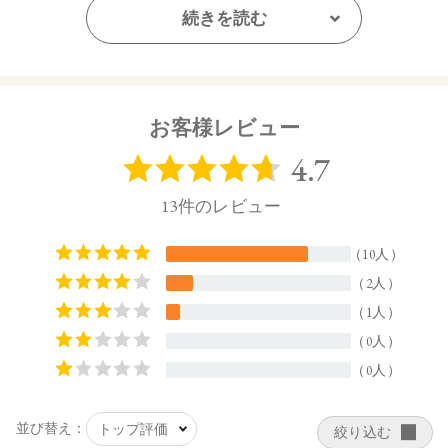
【ご使用方法】
続きを読む
専用ケース（別売り）に差し込み、カチッと音が鳴るまで押
し込んでください。
カバーを外してからキャップを閉めてください。
紅先を2～3mmほどくり出してお使いください。
長く出しすぎると、折れる場合がございます。
お客様レビュー
【内容量】
3.8g
【商品サイズ】
74.5㎜×22㎜×27㎜ (高さx奥行x幅)
【全成分】
・15 Citrus Sands
トリイソステアリン酸ポリグリセリルー2、トリ（カプリル酸
／カプリン酸）グリセリル、ダイマージリノール酸（フィト
ステリル／イソステアリル／セチル／ステアリル／ベヘニ
ル）、ヒマワリ種子ロウ、スクワラン、ダイマージリノール
酸水添ヒマシ油、シリカ、キャンデリラロウエキス、キャン