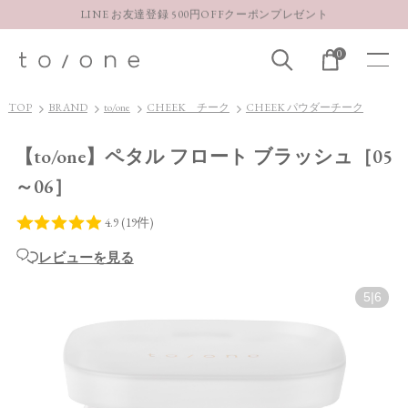
LINE お友達登録 500円OFFクーポンプレゼント
【重要】お盆期間中のお問い合わせと商品配送に関しまして
0
お得な定期購入コースはこちら
LINE お友達登録 500円OFFクーポンプレゼント
TOP
BRAND
to/one
CHEEK チーク
CHEEK パウダーチーク
【to/one】ペタル フロート ブラッシュ［05
～06］
レビューを見る
5
|
6