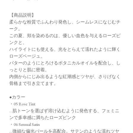
【商品説明】
柔らかな粉質でふんわり発色し、シームレスになじむチ
ーク。
この夏、頬を染めるのは、優しい血色を与えるローズピ
ンクと、
ハイライトにも使える、光をとらえて濡れたように輝く
ローズベージュ。
バターのようにとろけるボタニカルオイルを配合し、し
っとりと肌に密着。
内側からにじみ出るような紅潮感とツヤが、さりげなく
骨格まで引き立てます。
●カラー
・05 Rose Tint
…肌トーンを選ばず溶け込むように発色する、フェミニ
ンで多幸感に満ちたローズピンク
・06 Sensual Satin
…微細な偏光パールを高配合。サテンのような濡れツヤ