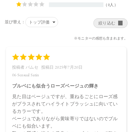
油、オプンチアフィクスインジカ種子油、オリーブ果実油、
スクワラン、ホホバ種子油、BG、水、カニナバラ果実エキ
ス、ラベンダー花エキス、酸化チタン、マイカ、酸化鉄、ホ
ウケイ酸（Ca／Al）、赤202、赤226、酸化スズ
・06 Sensual Satin
タルク、トリ（カプリル酸／カプリン酸）グリセリル、ラウ
ロイルリシン、野菜油、セスキイソステアリン酸ソルビタ
ン、ジステアリン酸Al 、デヒドロ酢酸Na、エチルヘキシルグ
リセリン、カプリル酸グリセリル、トコフェロール、クロル
フェネシン、アルガニアスピノサ核油、オプンチアフィクス
インジカ種子油、オリーブ果実油、シリカ、スクワラン、ホ
ホバ種子油、マイカ、BG、水、カニナバラ果実エキス、ラベ
ンダー花エキス、ホウケイ酸（Ca ／Al）、酸化チタン、アル
ミナ、酸化鉄、グンジョウ、酸化スズ、赤226 、カオリン
【原産国】
日本
【メーカー品番】