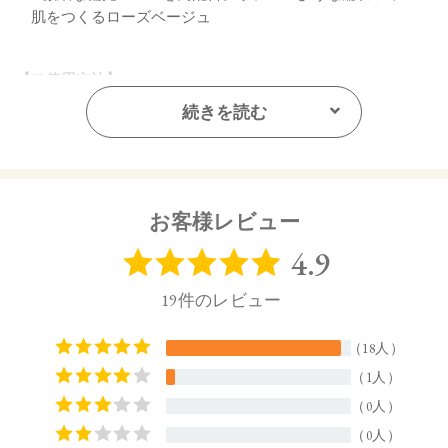
肌をつくるローズベージュ
【ご使用方法】
お手持ちのブラシで適量をとり、頬にぼかします。
続きを読む
【内容量】
2.5g
【商品サイズ】
お客様レビュー
20.5㎜×65㎜×64㎜ (高さx奥行x幅)
【全成分】
・05 Rose Tint
タルク、トリ（カプリル酸／カプリン酸）グリセリル、野菜
油、トリ（カプリル酸／カプリン酸／ミリスチン酸／ステア
リン酸）グリセリル、シリカ、ラウロイルリシン、セスキイ
ソステアリン酸ソルビタン、ジステアリン酸Al、デヒドロ酢
酸Na、エチルヘキシルグリセリン、カプリル酸グリセリル、
トコフェロール、クロルフェネシン、アルガニアスピノサ核