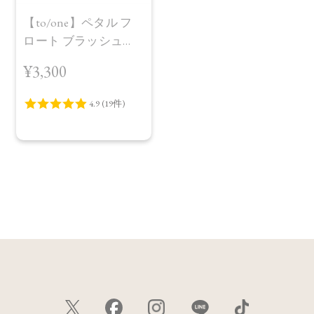
【to/one】ペタル フ
ロート ブラッシュ
［05～06］
¥3,300