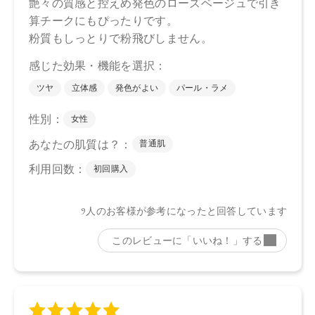
店舗でお問い合わせの際には、下記品番をお伝え下さい。
05：4571649065492
06：4571649065508
【店舗発売日】
CosmeKitchen 2025/4/18
Biople 2025/4/18
※店舗での取り扱いや詳しい在庫状況につきましては、各店
舗にお問い合わせください。
※発売日は予告なく変更する可能性がございます。予めご了
承ください。
※通常はご注文より１～３営業日での発送となります。
商品によっては、お届けまで１～２週間かかる場合がござい
ますので予めご了承ください。
●パッケージはリニューアル等の理由により、写真と異なる場
合がございます。
●パッケージのリニューアル等の理由により、成分・処方が記
載と異なる場合がございます。