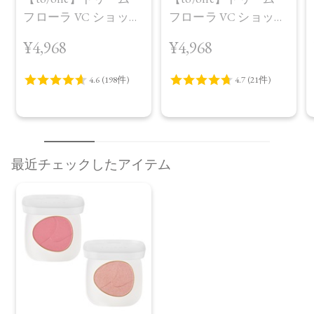
フローラ VC ショット
フローラ VC ショット
（30包）
デイ ブライトニング
¥4,968
¥4,968
プラス＜限定品＞
最近チェックしたアイテム