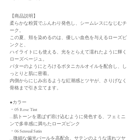
【商品説明】
柔らかな粉質でふんわり発色し、シームレスになじむチ
ーク。
この夏、頬を染めるのは、優しい血色を与えるローズピ
ンクと、
ハイライトにも使える、光をとらえて濡れたように輝く
ローズベージュ。
バターのようにとろけるボタニカルオイルを配合し、し
っとりと肌に密着。
内側からにじみ出るような紅潮感とツヤが、さりげなく
骨格まで引き立てます。
●カラー
・05 Rose Tint
…肌トーンを選ばず溶け込むように発色する、フェミニ
ンで多幸感に満ちたローズピンク
・06 Sensual Satin
…微細な偏光パールを高配合。サテンのような濡れツヤ