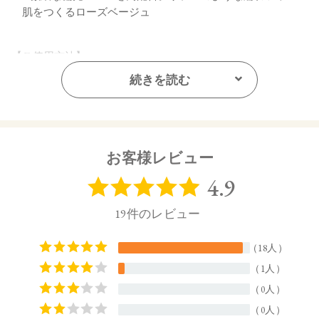
肌をつくるローズベージュ
【ご使用方法】
お手持ちのブラシで適量をとり、頬にぼかします。
続きを読む
【内容量】
2.5g
【商品サイズ】
お客様レビュー
20.5㎜×65㎜×64㎜ (高さx奥行x幅)
【全成分】
・05 Rose Tint
タルク、トリ（カプリル酸／カプリン酸）グリセリル、野菜
油、トリ（カプリル酸／カプリン酸／ミリスチン酸／ステア
リン酸）グリセリル、シリカ、ラウロイルリシン、セスキイ
ソステアリン酸ソルビタン、ジステアリン酸Al、デヒドロ酢
酸Na、エチルヘキシルグリセリン、カプリル酸グリセリル、
トコフェロール、クロルフェネシン、アルガニアスピノサ核