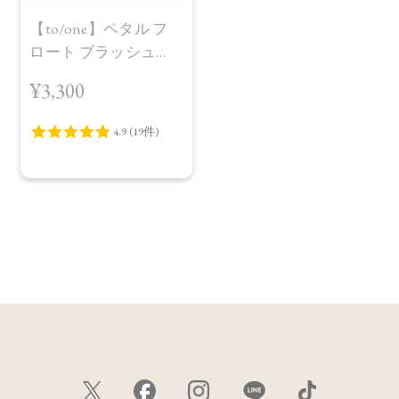
【to/one】ペタル フ
ロート ブラッシュ
［05～06］
¥3,300