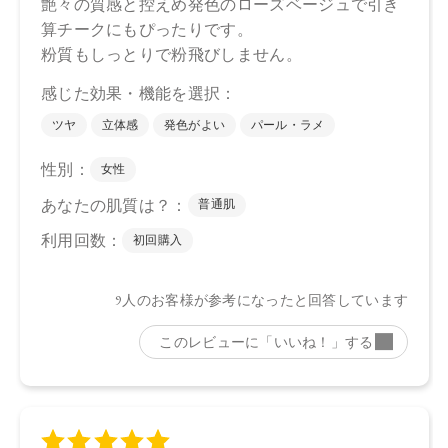
店舗でお問い合わせの際には、下記品番をお伝え下さい。
05：4571649065492
06：4571649065508
【店舗発売日】
CosmeKitchen 2025/4/18
Biople 2025/4/18
※店舗での取り扱いや詳しい在庫状況につきましては、各店
舗にお問い合わせください。
※発売日は予告なく変更する可能性がございます。予めご了
承ください。
※通常はご注文より１～３営業日での発送となります。
商品によっては、お届けまで１～２週間かかる場合がござい
ますので予めご了承ください。
●パッケージはリニューアル等の理由により、写真と異なる場
合がございます。
●パッケージのリニューアル等の理由により、成分・処方が記
載と異なる場合がございます。