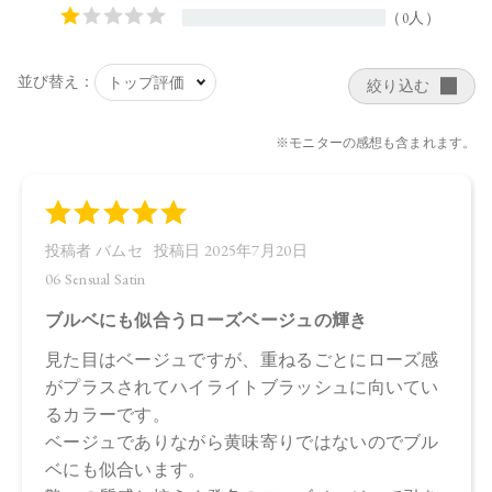
油、オプンチアフィクスインジカ種子油、オリーブ果実油、
スクワラン、ホホバ種子油、BG、水、カニナバラ果実エキ
ス、ラベンダー花エキス、酸化チタン、マイカ、酸化鉄、ホ
ウケイ酸（Ca／Al）、赤202、赤226、酸化スズ
・06 Sensual Satin
タルク、トリ（カプリル酸／カプリン酸）グリセリル、ラウ
ロイルリシン、野菜油、セスキイソステアリン酸ソルビタ
ン、ジステアリン酸Al 、デヒドロ酢酸Na、エチルヘキシルグ
リセリン、カプリル酸グリセリル、トコフェロール、クロル
フェネシン、アルガニアスピノサ核油、オプンチアフィクス
インジカ種子油、オリーブ果実油、シリカ、スクワラン、ホ
ホバ種子油、マイカ、BG、水、カニナバラ果実エキス、ラベ
ンダー花エキス、ホウケイ酸（Ca ／Al）、酸化チタン、アル
ミナ、酸化鉄、グンジョウ、酸化スズ、赤226 、カオリン
【原産国】
日本
【メーカー品番】