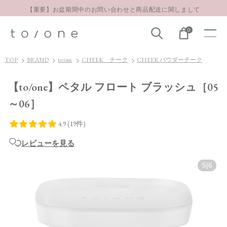
【重要】お盆期間中のお問い合わせと商品配送に関しまして
お得な定期購入コースはこちら
0
LINE お友達登録 500円OFFクーポンプレゼント
TOP
BRAND
to/one
CHEEK チーク
CHEEK パウダーチーク
【to/one】ペタル フロート ブラッシュ［05
～06］
レビューを見る
5
|
6