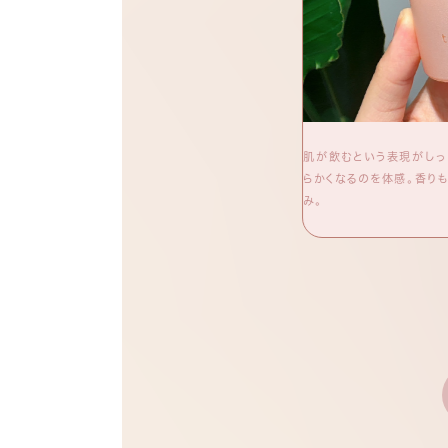
品が更にパワーアップ！肌馴染み良いジェルはペタペ
肌が飲むという表現がしっ
吸い付く♡香りに癒されるような時間になりまし
らかくなるのを体感。香り
み。