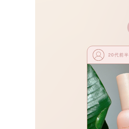
0代後半 Mさん
20代前半
#乾燥肌