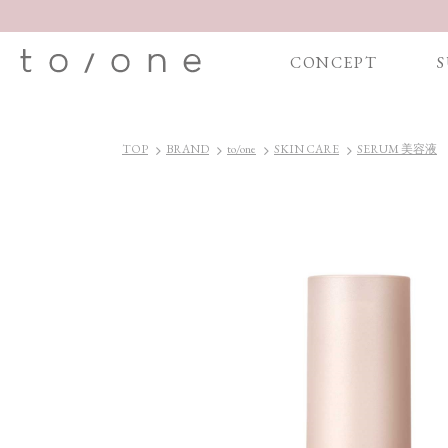
CONCEPT
S
TOP
BRAND
to/one
SKIN CARE
SERUM 美容液