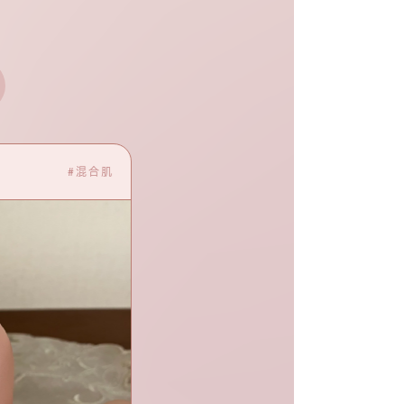
20代前半 Hさん
#混合肌