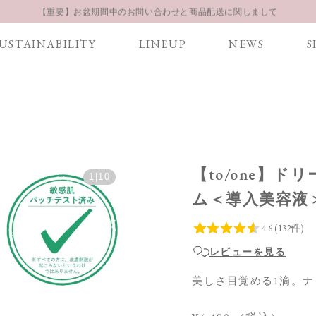
【重要】お盆期間中のお問い合わせと商品配送に関しまして
お得な定期購入コースはこちら
USTAINABILITY
LINEUP
NEWS
S
LINE お友達登録 500円OFFクーポンプレゼント
【to/one】ド
1
|
10
ム＜導入美容液
レビューを見る
美しさ目覚める1滴。ナ