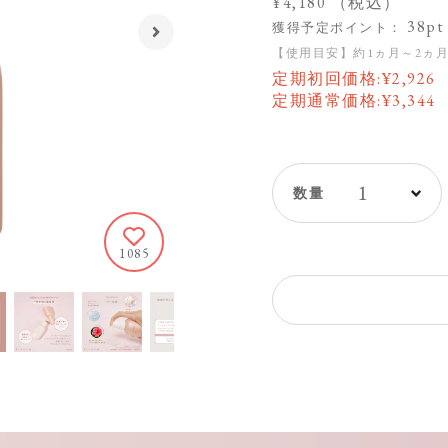
¥4,180
（税込）
38pt
獲得予定ポイント：
【使用目安】約1ヵ月～2ヵ
定期初回価格:
¥
2,926
定期通常価格:
¥
3,344
1
1085