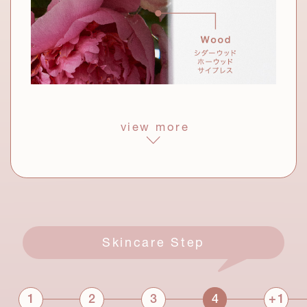
サッカロミセス/ハトムギ種子発酵液、セラミドNG、
ナノ化して配合することで、角層へす
セラミドNP、セラミドAP(すべて保湿)
っとなじむ。
ブランド共通成分
お手入れにより深くリラックスして、内面からも美しくなって
view more
モロッコ産
いくさまを表現した、明るい希望に満ちた香り。透明感のある
ウチワサボテンオイル
*9
シトラスが香り、やがて華やかなフローラルへと変化。深呼吸
過酷な砂漠でたくましく生き抜くサ
したくなるようなウッディ調の香りが余韻を残します。
ボテンの力に着目。潤いを抱き込み、
みずみずしくハリを感じる肌に。
すべて整肌成分
乳酸桿菌/ハイビスカス花発酵液
*3
*4
サッカロミセス/ハトムギ種子発酵液
*5
Skincare Step
アゼロイルジグリシンK(整肌)
整肌成分
*6
*7
セラミドNG、セラミドNP、セラミドAP(保湿)
*8
オプンチアフィクスインジカ種子油
*9
+
1
2
3
4
1