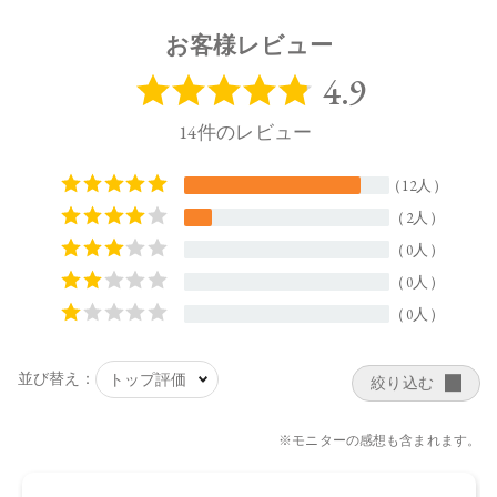
ドＡＰ、ナイアシンアミド、アゼロイルジグリシンK、シャク
ヤク根エキス、セイヨウノコギリソウエキス、エクトイン、
お客様レビュー
オプンチアフィクスインジカ種子油、月見草油、ティーツリ
ー葉油、セイヨウノコギリソウ油、セイヨウシロヤナギ樹皮
エキス、エーデルワイス花／葉エキス、ヤマザクラ花エキ
ス、サトザクラ花エキス、ザクロ果実エキス 、ツボクサ葉
水、ドクダミエキス、セージ葉エキス、ヒノキチオール、ラ
ベンダー花エキス、ホホバエステル、ヒマワリ種子ロウ、ア
ルギニン、 加水分解ホホバエステル、クエン酸ステアリン酸
グリセリル、ステアリン酸グリセリル、キサンタンガム、ス
テアロイルグルタミン酸Ｎａ、ポリグリセリン－３、水添レ
シチン、フィチン酸、フィトステロールズ、トコフェロー
ル、酸化銀、クエン酸、ＢＧ 、香料
【原産国】
日本
【メーカー品番】
店舗でお問い合わせの際には、下記品番をお伝え下さい。