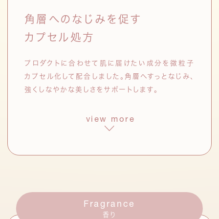
ドクダミエキス
角層へのなじみを促す
日本で古くから肌のケアに用いられ
てきたエキス。フラボノイドを多く含
カプセル処方
む。
シャクヤク根エキス
プロダクトに合わせて肌に届けたい成分を微粒子
中国では漢方に用いられてきたシャ
カプセル化して配合しました。角層へすっとなじみ、
クヤクのエキス。肌のうるおいを保
強くしなやかな美しさをサポートします。
つ。
view more
発酵液
*3
クレンジング オイル
ブースター セラム
ハイビスカス花発酵液
*4
開花期には次々と花を咲かせるハイビ
スカスの花を利用した乳酸菌発酵液。
セラミドナノカプセル
*10
紫外線による乾燥などのダメージをケ
ア。
シリーズ共通の3種を含む
Fragrance
合計5種のヒト型セラミドをナノカプセル化。
ハトムギ種子発酵液
*5
香り