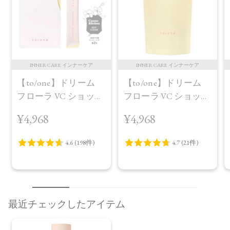
INNER CARE インナーケア
INNER CARE インナーケア
【to/one】ドリーム
【to/one】ドリーム
フローラ VC ショット
フローラ VC ショット
（30包）
デイ ブライトニング
¥4,968
¥4,968
プラス＜限定品＞
最近チェックしたアイテム