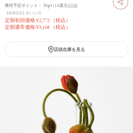
36pt
獲得予定ポイント：
(1%還元)
詳細
【使用目安】約1.5ヵ月
定期初回価格:
¥
2,772
（税込）
定期通常価格:
¥
3,168
（税込）
店頭在庫を見る