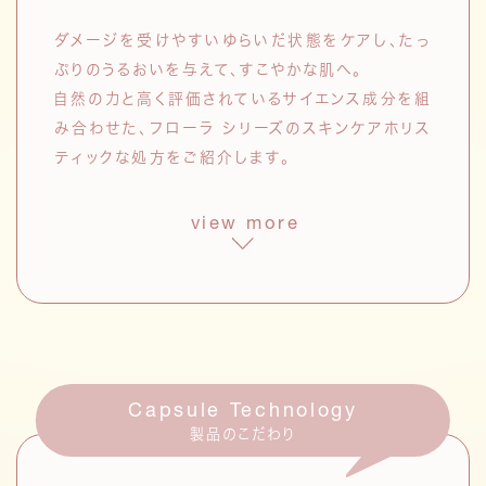
ダメージを受けやすいゆらいだ状態をケアし、たっ
ぷりのうるおいを与えて、すこやかな肌へ。
自然の力と高く評価されているサイエンス成分を組
み合わせた、フローラ シリーズのスキンケアホリス
ティックな処方をご紹介します。
view more
フローラシリーズ共通成分
フローラエキス
*3
セイヨウノコギリソウエキス
アズレン、リモネン、シネオールなど
Capsule Technology
の有用成分を含有。肌あれを防ぐ。
製品のこだわり