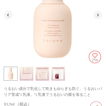
254
うるおい成分で乳化して乾きもゆらぎも防ぐ。うるおいバ
リア育成*1 乳液。*1 乳液でうるおいの膜を張ること
¥3,960
（税込）