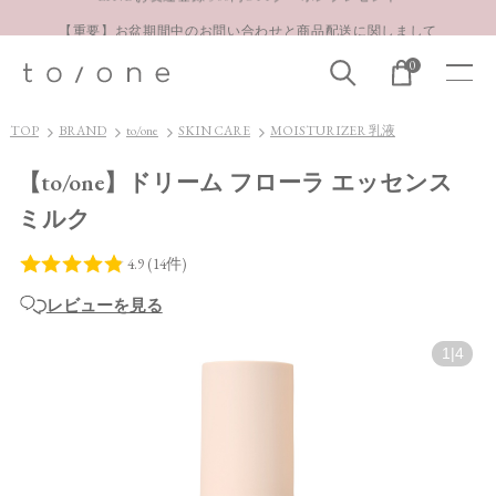
【重要】お盆期間中のお問い合わせと商品配送に関しまして
お得な定期購入コースはこちら
0
LINE お友達登録 500円OFFクーポンプレゼント
TOP
BRAND
to/one
SKIN CARE
MOISTURIZER 乳液
【to/one】ドリーム フローラ エッセンス
ミルク
レビューを見る
1
|
4