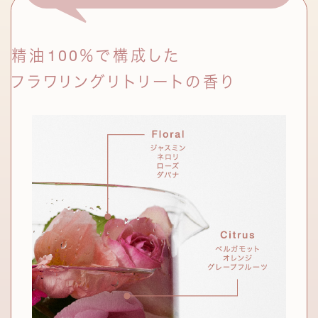
お手入れのスタート段階で角層に届けることで、
スキンケアに多く用いられる素材・ハト
うるおいを抱え込める肌が持続。
ムギを、発酵の力で進化させた成分。通
常のハトムギエキスにはない、うるおい
をサポートする力をもつ。
精油100％で構成した
フラワリングリトリートの香り
エッセンス ウォーター
サイエンス成分
エッセンス ミルク
アゼライン酸誘導体
*6
小麦やライ麦などの穀類や酵母に含
発酵液ナノカプセル
*11
まれる天然由来の酸。誘導体を配合
し、穏やかな使用感に。
シリーズ共通成分である2種の発酵液を、
セラミドとともにカプセル化。
ナイアシンアミド
*7
角層のすみずみまでなじんでうるおいを長時間保ち、
ビタミンB3と呼ばれるビタミンB群
肌本来の美肌菌をサポート。
の一種。さまざまな美肌作用をもつ
ことで知られる。
セラミドNG、セラミドNP、セラミドAP、
*10
ヒト型ナノセラミド
*8
セラミドAG、セラミドEOP(保湿)
肌に欠かせない保湿成分のひとつで
乳酸桿菌/ハイビスカス花発酵液、
*11
あるセラミド。3種のヒト型セラミドを