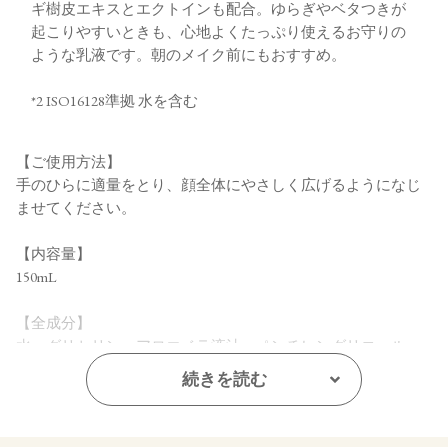
ギ樹皮エキスとエクトインも配合。ゆらぎやベタつきが
起こりやすいときも、心地よくたっぷり使えるお守りの
ような乳液です。朝のメイク前にもおすすめ。
*2 ISO16128準拠 水を含む
【ご使用方法】
手のひらに適量をとり、顔全体にやさしく広げるようになじ
ませてください。
【内容量】
150mL
【全成分】
水、グリセリン、アロエベラ液汁、ペンチレングリコール、
トリ（カプリル酸／カプリン酸）グリセリル、ジグリセリ
続きを読む
ン、（Ｃ１５－１９）アルカン、シア脂、セテアリルアルコ
ール、乳酸桿菌／ハイビスカス花発酵液、サッカロミセス／
ハトムギ種子発酵液、セラミドＮＧ、セラミドＮＰ、セラミ