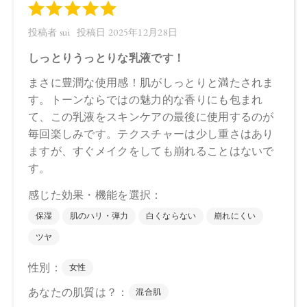
4571649063566
【店舗発売日】
CosmeKitchen 2025/9/26
Biople 2025/9/26
※店舗での取り扱いや詳しい在庫状況につきましては、各店
舗にお問い合わせください。
※発売日は予告なく変更する可能性がございます。予めご了
承ください。
※通常はご注文より１～３営業日での発送となります。
商品によっては、お届けまで１～２週間かかる場合がござい
ますので予めご了承ください。
●パッケージはリニューアル等の理由により、写真と異なる場
合がございます。
●パッケージのリニューアル等の理由により、成分・処方が記
載と異なる場合がございます。
●予告なくパッケージ仕様が変更になる場合がございます。