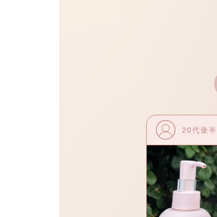
0代前半 Aさん
20代後半
#混合肌