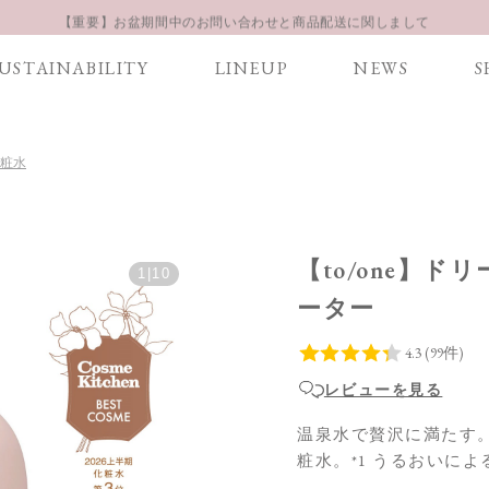
【重要】お盆期間中のお問い合わせと商品配送に関しまして
お得な定期購入コースはこちら
USTAINABILITY
LINEUP
NEWS
S
LINE お友達登録 500円OFFクーポンプレゼント
化粧水
【to/one】ド
1
|
10
ーター
レビューを見る
温泉水で贅沢に満たす。
粧水。*1 うるおいによ