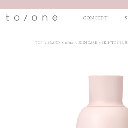
CONCEPT
S
TOP
BRAND
to/one
SKIN CARE
SKIN TONER 