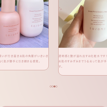
潤いが行き届きお肌の角層がいきいき
透明感と艶が溢れ出すお化粧水です
なく肌が勝手に引き締まる感覚。
お肌のすみずみまでうるおって肌が
す。