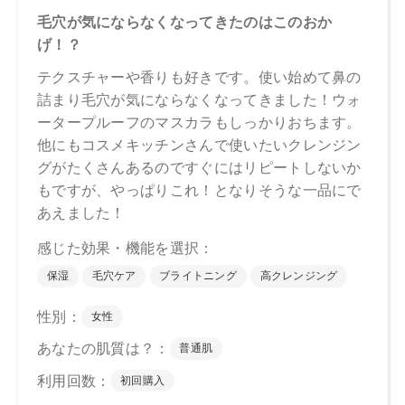
油、安息香酸Ｎａ、香料
【原産国】
日本
【メーカー品番】
店舗でお問い合わせの際には、下記品番をお伝え下さい。
4571649063542
【店舗発売日】
CosmeKitchen 2025/9/26
Biople 2025/9/26
※店舗での取り扱いや詳しい在庫状況につきましては、各店
舗にお問い合わせください。
※発売日は予告なく変更する可能性がございます。予めご了
承ください。
※通常はご注文より１～３営業日での発送となります。
商品によっては、お届けまで１～２週間かかる場合がござい
ますので予めご了承ください。