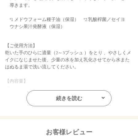
導きます。
*1 メドウフォーム種子油（保湿） *2 乳酸桿菌／セイヨ
ウナシ果汁発酵液（保湿）
【ご使用方法】
乾いた手のひらに適量（2～3プッシュ ）をとり 、やさしくメ
イクになじませた後、少量の水を加え乳化させてから水また
はぬるま湯で洗い流してください。
【内容量】
150mL
続きを読む
【全成分】
トウモロコシ胚芽油、（カプリル酸／カプリン酸）ヤシアル
キル、トリエチルヘキサノイン、トリイソステアリン酸ＰＥ
Ｇ－２０グリセリル、メドウフォーム種子油、ダイズ油、ス
クワラン、パルミチン酸エチルヘキシル、ミリスチン酸イソ
お客様レビュー
プロピル、ポリヒドロキシステアリン酸、カプリン酸ポリグ