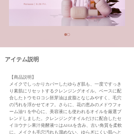
アイテム説明
【商品説明】
メイクでしっかりカバーしたゆらぎ肌も、一度ですっき
り素肌にリセットするクレンジングオイル。ベースに配
合したトウモロコシ胚芽油は皮脂となじみやすく、毛穴
の汚れを浮かせてオフ。さらに、花の恵みのメドウフォ
ーム油*1 を中心に、美容液にも使われるオイルを厳選ブ
レンドしました。クレンジングオイルだけに配合したセ
イヨウナシ果汁発酵液*2 はAHAを含み、古い角質を柔軟
に。メイクも毛穴汚れも溜めない、ゆらぎにくい肌へと