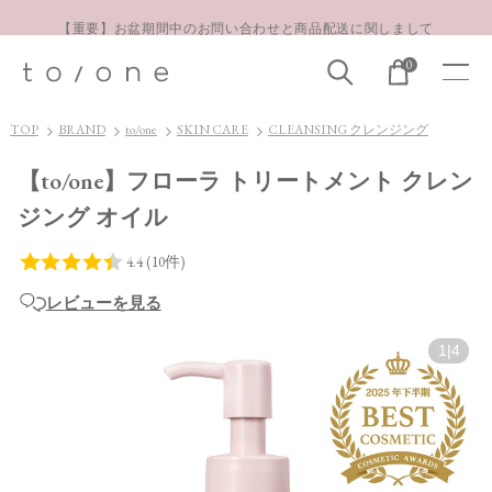
【重要】お盆期間中のお問い合わせと商品配送に関しまして
お得な定期購入コースはこちら
0
LINE お友達登録 500円OFFクーポンプレゼント
TOP
BRAND
to/one
SKIN CARE
CLEANSING クレンジング
【to/one】フローラ トリートメント クレン
ジング オイル
レビューを見る
1
|
4