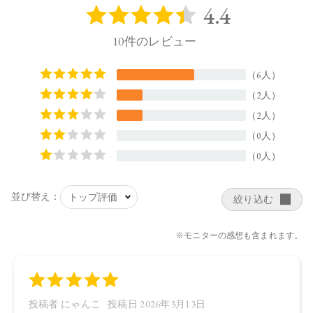
リセリル－２、乳酸桿菌／ハイビスカス花発酵液、サッカロ
ミセス／ハトムギ種子発酵液、コメ発酵液、乳酸桿菌／ブド
ウ果汁発酵液、乳酸桿菌／セイヨウナシ果汁発酵液、乳酸桿
菌／アロエベラ葉汁発酵液、 セラミドＥＯＰ、セラミドＮ
Ｇ、セラミドＮＰ、セラミドＡＧ、セラミドＡＰ、スフィン
ゴ糖脂質、ナイアシンアミド、アゼロイルジグリシンＫ、シ
ャクヤク根エキス、セイヨウノコギリソウエキス、スイゼン
ジノリ多糖体、カミツレ花油、オプンチアフィクスインジカ
種子油、ツボクサエキス、ティーツリー葉エキス、ドクダミ
エキス 、オウゴン根エキス、イタドリ根エキス、カンゾウ根
エキス、チャ葉エキス、ローズマリー葉エキス、カミツレ花
エキス、ベタイン、ＰＣＡ－Ｎａ、 乳酸Ｎａ、ＰＣＡ、セリ
ン、アラニン、グリシン、グルタミン酸、リシンＨＣｌ、ト
レオニン、アルギニン、プロリン、 グリチルレチン酸ステア
リル、トリイソステアリン酸ＰＥＧ－５グリセリル、（カプ
リル酸／カプリン酸／コハク酸）トリグリセリル、酢酸トコ
フェロール、エチルヘキシルグリセリン、カプリル酸グリセ
リル、水、ペンチレングリコール、ＢＧ、水添レシチン、フ
ィトステロールズ、グリセリン、ＰＥＧ－６０水添ヒマシ