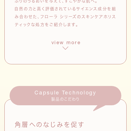
ぷりのうるおいを与えて、すこやかな肌へ。
自然の力と高く評価されているサイエンス成分を組
み合わせた、フローラ シリーズのスキンケアホリス
ティックな処方をご紹介します。
view more
フローラシリーズ共通成分
フローラエキス
*3
セイヨウノコギリソウエキス
アズレン、リモネン、シネオールなど
Capsule Technology
の有用成分を含有。肌あれを防ぐ。
製品のこだわり
ドクダミエキス
角層へのなじみを促す
日本で古くから肌のケアに用いられ
てきたエキス。フラボノイドを多く含