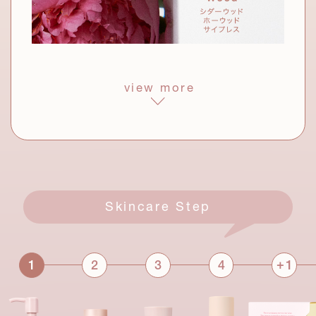
ブランド共通成分
お手入れにより深くリラックスして、内面からも美しくなって
view more
モロッコ産
いくさまを表現した、明るい希望に満ちた香り。透明感のある
ウチワサボテンオイル
*9
シトラスが香り、やがて華やかなフローラルへと変化。深呼吸
過酷な砂漠でたくましく生き抜くサ
したくなるようなウッディ調の香りが余韻を残します。
ボテンの力に着目。潤いを抱き込み、
みずみずしくハリを感じる肌に。
すべて整肌成分
乳酸桿菌/ハイビスカス花発酵液
*3
*4
サッカロミセス/ハトムギ種子発酵液
*5
Skincare Step
アゼロイルジグリシンK(整肌)
整肌成分
*6
*7
セラミドNG、セラミドNP、セラミドAP(保湿)
*8
オプンチアフィクスインジカ種子油
*9
+
1
2
3
4
1