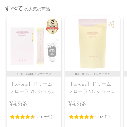
すべて
の人気の商品
INNER CARE インナーケア
INNER CARE インナーケア
【to/one】ドリーム
【to/one】ドリーム
フローラ VC ショット
フローラ VC ショット
（30包）
デイ ブライトニング
¥4,968
¥4,968
プラス＜限定品＞