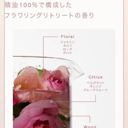
をサポートする力をもつ。
精油100％で構成した
フラワリングリトリートの香り
エッセンス ウォーター
サイエンス成分
エッセンス ミルク
アゼライン酸誘導体
*6
小麦やライ麦などの穀類や酵母に含
発酵液ナノカプセル
*11
まれる天然由来の酸。誘導体を配合
し、穏やかな使用感に。
シリーズ共通成分である2種の発酵液を、
セラミドとともにカプセル化。
ナイアシンアミド
*7
角層のすみずみまでなじんでうるおいを長時間保ち、
ビタミンB3と呼ばれるビタミンB群
肌本来の美肌菌をサポート。
の一種。さまざまな美肌作用をもつ
ことで知られる。
セラミドNG、セラミドNP、セラミドAP、
*10
ヒト型ナノセラミド
*8
セラミドAG、セラミドEOP(保湿)
肌に欠かせない保湿成分のひとつで
乳酸桿菌/ハイビスカス花発酵液、
*11
あるセラミド。3種のヒト型セラミドを
サッカロミセス/ハトムギ種子発酵液、セラミドNG、
ナノ化して配合することで、角層へす
セラミドNP、セラミドAP(すべて保湿)
っとなじむ。