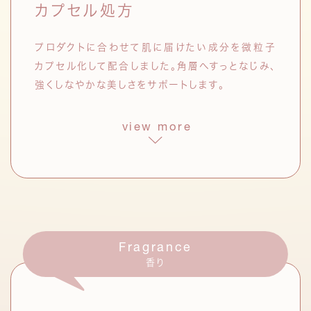
カプセル処方
む。
シャクヤク根エキス
プロダクトに合わせて肌に届けたい成分を微粒子
中国では漢方に用いられてきたシャ
カプセル化して配合しました。角層へすっとなじみ、
クヤクのエキス。肌のうるおいを保
強くしなやかな美しさをサポートします。
つ。
view more
発酵液
*3
クレンジング オイル
ブースター セラム
ハイビスカス花発酵液
*4
開花期には次々と花を咲かせるハイビ
スカスの花を利用した乳酸菌発酵液。
セラミドナノカプセル
*10
紫外線による乾燥などのダメージをケ
ア。
シリーズ共通の3種を含む
Fragrance
合計5種のヒト型セラミドをナノカプセル化。
ハトムギ種子発酵液
*5
香り
お手入れのスタート段階で角層に届けることで、
スキンケアに多く用いられる素材・ハト
うるおいを抱え込める肌が持続。
ムギを、発酵の力で進化させた成分。通
常のハトムギエキスにはない、うるおい