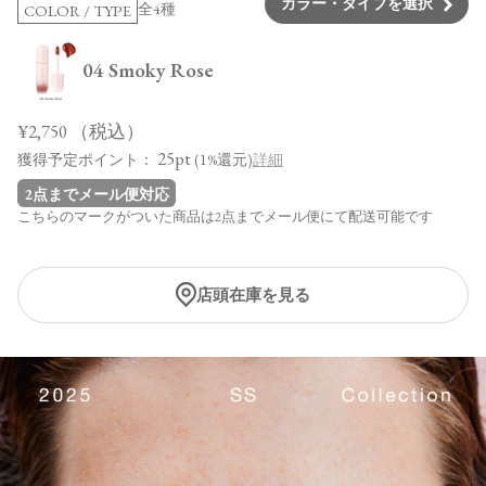
カラー・タイプを選択
全4種
COLOR / TYPE
04 Smoky Rose
¥2,750
（税込）
25pt
獲得予定ポイント：
(1%還元)
詳細
2点までメール便対応
こちらのマークがついた商品は2点までメール便にて配送可能です
店頭在庫を見る