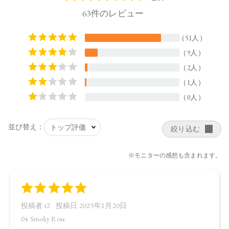
ルタミン酸ジ（フィトステリル／オクチルドデシル）、（カ
プリロイルグリセリン／セバシン酸）コポリマー、（ベヘン
酸／エイコサン二酸）グリセリル、ホホバ種子油、オリーブ
果実油、アルガニアスピノサ核油、オプンチアフィクスイン
ジカ種子油、ヒメマツバボタンエキス、カニナバラ果実エキ
ス、センチフォリアバラ花エキス、サトザクラ花エキス、カ
ミツレ花エキス、パルミトイルトリペプチド－38、バニリル
ブチル、ヤシ脂肪酸スクロース、カプリル酸グリセリル、イ
ソステアリン酸ソルビタン（小麦由来）、エチルヘキサン酸
セテアリル、アスコルビン酸、トコフェロール、ラベンダー
油、ベルガモット果実油、ニオイテンジクアオイ油、アオモ
ジ果実油、イランイラン花油、リンゴ酸、水、BG、エタノー
ル、（＋／－）ジイソステアリン酸ダイマージリノレイル、
リンゴ酸ジイソステアリル、スクワラン、酸化チタン、酸化
鉄、水酸化Al、赤104（1）、赤202、黄4、黄5、青1、グンジョ
ウ、酸化スズ、ホウケイ酸（Ca／Al）
【原産国】
日本