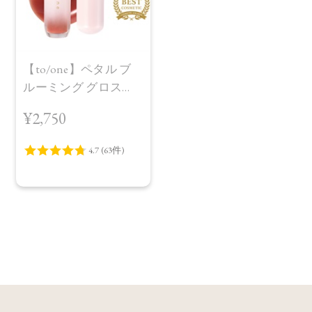
【to/one】ペタル ブ
ルーミング グロス
［01～04］
¥2,750