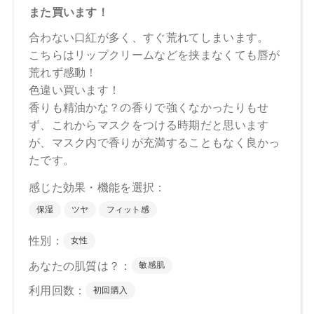
【メーカー品番】
店舗でお問い合わせの際には、下記品番をお伝え下さい。
01：4570106739877
02：4570106739884
03：4570106739891
04：4570106739907
【店舗発売日】
CosmeKitchen 2025/1/10
Biople 2025/1/10
Make↗Kitchen 2025/1/10
※店舗での取り扱いや詳しい在庫状況につきましては、各店
舗にお問い合わせください。
※発売日は予告なく変更する可能性がございます。予めご了
承ください。
※通常はご注文より１～３営業日での発送となります。
商品によっては、お届けまで１～２週間かかる場合がござい
ますので予めご了承ください。