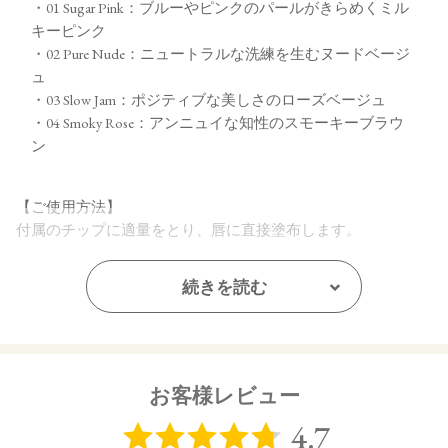
・01 Sugar Pink：ブルーやピンクのパールがきらめくミル
キーピンク
・02 Pure Nude：ニュートラルな洗練を生むヌードベージ
ュ
・03 Slow Jam：ポジティブな美しさのローズベージュ
・04 Smoky Rose：アンニュイな知性のスモーキーブラウ
ン
【ご使用方法】
付属のチップに適量をとり、唇に直接塗布します。
【内容量】
続きを読む
2g
【商品サイズ】
31.0×23.0x85.0㎜
お客様レビュー
【全成分】
ダイマージリノール酸ダイマージリノレイル、ラウロイルグ