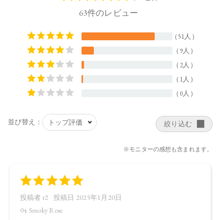
ルタミン酸ジ（フィトステリル／オクチルドデシル）、（カ
プリロイルグリセリン／セバシン酸）コポリマー、（ベヘン
酸／エイコサン二酸）グリセリル、ホホバ種子油、オリーブ
果実油、アルガニアスピノサ核油、オプンチアフィクスイン
ジカ種子油、ヒメマツバボタンエキス、カニナバラ果実エキ
ス、センチフォリアバラ花エキス、サトザクラ花エキス、カ
ミツレ花エキス、パルミトイルトリペプチド－38、バニリル
ブチル、ヤシ脂肪酸スクロース、カプリル酸グリセリル、イ
ソステアリン酸ソルビタン（小麦由来）、エチルヘキサン酸
セテアリル、アスコルビン酸、トコフェロール、ラベンダー
油、ベルガモット果実油、ニオイテンジクアオイ油、アオモ
ジ果実油、イランイラン花油、リンゴ酸、水、BG、エタノー
ル、（＋／－）ジイソステアリン酸ダイマージリノレイル、
リンゴ酸ジイソステアリル、スクワラン、酸化チタン、酸化
鉄、水酸化Al、赤104（1）、赤202、黄4、黄5、青1、グンジョ
ウ、酸化スズ、ホウケイ酸（Ca／Al）
【原産国】
日本