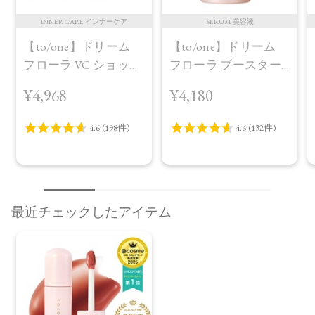
INNER CARE インナーケア
SERUM 美容液
【to/one】ドリーム
【to/one】ドリーム
フローラ VC ショット
フローラ ブースター
（30包）
セラム＜導入美容液
¥4,968
¥4,180
＞
最近チェックしたアイテム