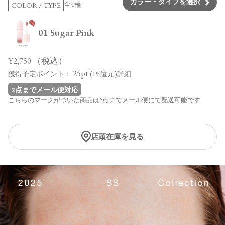
カラー・タイプを選択
全4種
COLOR / TYPE
01 Sugar Pink
¥2,750
（税込）
25pt
獲得予定ポイント：
(1%還元)
詳細
2点までメール便対応
こちらのマークがついた商品は2点までメール便にて配送可能です
店頭在庫を見る