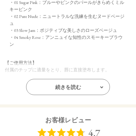
・01 Sugar Pink：ブルーやピンクのパールがきらめくミル
キーピンク
・02 Pure Nude：ニュートラルな洗練を生むヌードベージ
ュ
・03 Slow Jam：ポジティブな美しさのローズベージュ
・04 Smoky Rose：アンニュイな知性のスモーキーブラウ
ン
【ご使用方法】
付属のチップに適量をとり、唇に直接塗布します。
【内容量】
続きを読む
2g
【商品サイズ】
31.0×23.0x85.0㎜
お客様レビュー
【全成分】
ダイマージリノール酸ダイマージリノレイル、ラウロイルグ