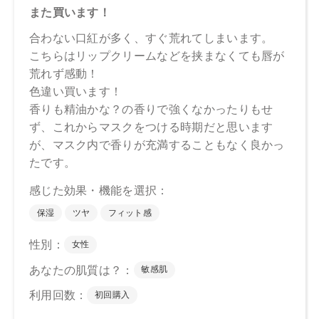
【メーカー品番】
店舗でお問い合わせの際には、下記品番をお伝え下さい。
01：4570106739877
02：4570106739884
03：4570106739891
04：4570106739907
【店舗発売日】
CosmeKitchen 2025/1/10
Biople 2025/1/10
Make↗Kitchen 2025/1/10
※店舗での取り扱いや詳しい在庫状況につきましては、各店
舗にお問い合わせください。
※発売日は予告なく変更する可能性がございます。予めご了
承ください。
※通常はご注文より１～３営業日での発送となります。
商品によっては、お届けまで１～２週間かかる場合がござい
ますので予めご了承ください。