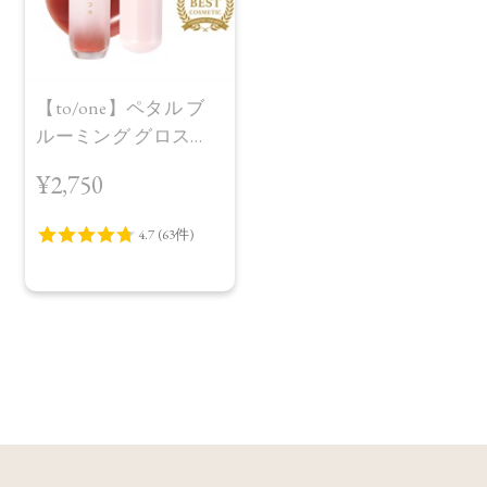
【to/one】ペタル ブ
ルーミング グロス
［01～04］
¥2,750