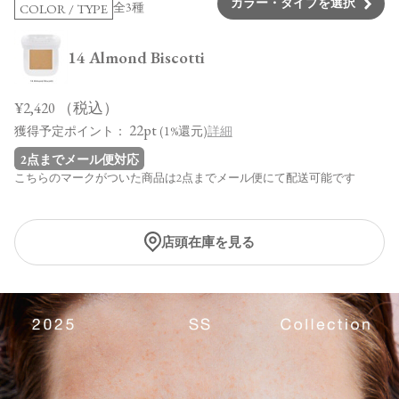
カラー・タイプを選択
全3種
COLOR / TYPE
14 Almond Biscotti
¥2,420
（税込）
22pt
獲得予定ポイント：
(1%還元)
詳細
2点までメール便対応
こちらのマークがついた商品は2点までメール便にて配送可能です
店頭在庫を見る