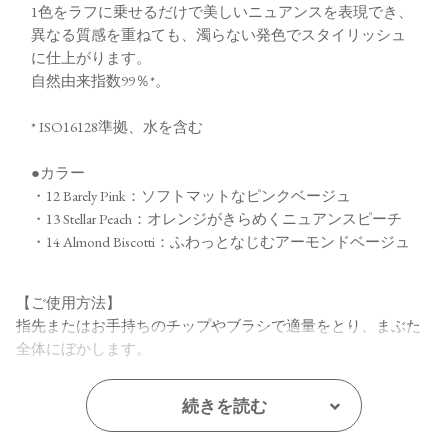
1色をラフに乗せるだけで美しいニュアンスを表現でき、
異なる質感を重ねても、濁らない発色でスタイリッシュ
に仕上がります。
自然由来指数99％*。
* ISO16128準拠、水を含む
●カラー
・12 Barely Pink：ソフトマットなピンクベージュ
・13 Stellar Peach：オレンジがきらめくニュアンスピーチ
・14 Almond Biscotti：ふわっとなじむアーモンドベージュ
【ご使用方法】
指先またはお手持ちのチップやブラシで適量をとり、まぶた
全体にぼかします。
【内容量】
続きを読む
1.7g