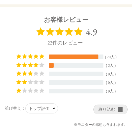
【商品サイズ】
44.0×15.0×44.5㎜
お客様レビュー
【全成分】
・12
タルク、シリカ、スクワラン、トリ（カプリル酸／カプリン
酸）グリセリル、ダイマージリノール酸ジ（イソステアリル
／フィトステリル）、イソステアリン酸水添ヒマシ油、ジス
テアリン酸Al、セタノール、トコフェロール、水酸化Al、アル
ガニアスピノサ核油、オプンチアフィクスインジカ種子油、
ホホバ種子油、ローズマリー葉油、アンズ核油、オリーブ果
実油、カニナバラ果実油、ヒマワリ種子油、マイカ、酸化チ
タン、酸化鉄、グンジョウ、赤226、黄4
・13
タルク、シリカ、スクワラン、トリ（カプリル酸／カプリン
酸）グリセリル、ダイマージリノール酸ジ（イソステアリル
／フィトステリル）、イソステアリン酸水添ヒマシ油、ジス
テアリン酸Al、セタノール、トコフェロール、水酸化Al、アル