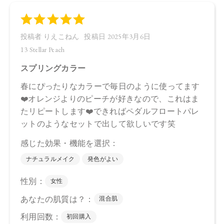
ガニアスピノサ核油、オプンチアフィクスインジカ種子油、
ホホバ種子油、ローズマリー葉油、アンズ核油、オリーブ果
実油、カニナバラ果実油、ヒマワリ種子油、マイカ、酸化チ
タン、酸化鉄、グンジョウ、赤226、黄4
・14
タルク、シリカ、スクワラン、トリ（カプリル酸／カプリン
酸）グリセリル、ダイマージリノール酸ジ（イソステアリル
／フィトステリル）、イソステアリン酸水添ヒマシ油、ジス
テアリン酸Al、セタノール、トコフェロール、水酸化Al、アル
ガニアスピノサ核油、オプンチアフィクスインジカ種子油、
ホホバ種子油、ローズマリー葉油、アンズ核油、オリーブ果
実油、カニナバラ果実油、ヒマワリ種子油、マイカ、酸化チ
タン、酸化鉄、グンジョウ
【原産国】
日本
【メーカー品番】
店舗でお問い合わせの際には、下記品番をお伝え下さい。