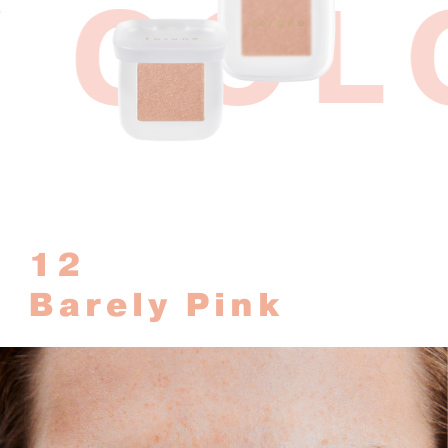
 COL
12
Barely Pink