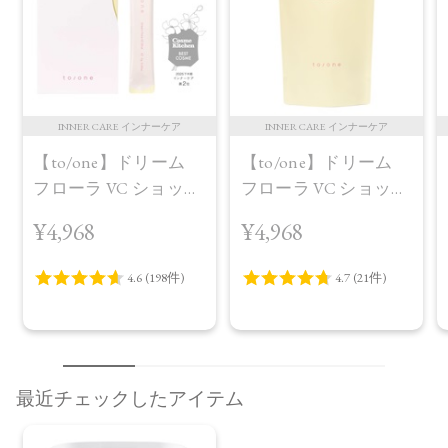
INNER CARE インナーケア
INNER CARE インナーケア
【to/one】ドリーム
【to/one】ドリーム
フローラ VC ショット
フローラ VC ショット
（30包）
デイ ブライトニング
¥4,968
¥4,968
プラス＜限定品＞
最近チェックしたアイテム