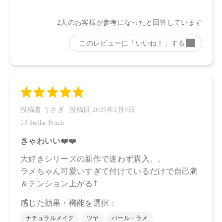
12：4570106739846
13：4570106739853
14：4570106739860
【店舗発売日】
CosmeKitchen 2025/1/10
Biople 2025/1/10
Make↗Kitchen 2025/1/10
※店舗での取り扱いや詳しい在庫状況につきましては、各店
舗にお問い合わせください。
※発売日は予告なく変更する可能性がございます。予めご了
承ください。
※通常はご注文より１～３営業日での発送となります。
商品によっては、お届けまで１～２週間かかる場合がござい
ますので予めご了承ください。
●パッケージはリニューアル等の理由により、写真と異なる場
合がございます。