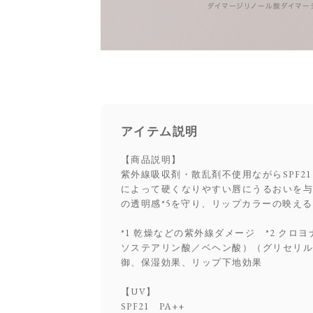
ダイマージリノール酸ダイマージ
アイテム説明
【商品説明】
紫外線吸収剤・散乱剤不使用ながらSPF2
によって硬くなりやすい唇にうるおいを与
の透明感*5を守り、リップカラーの映える
*1 乾燥などの紫外線ダメージ *2 クロ
ソステアリン酸／ベヘン酸）（グリセリル
御、保湿効果、リップ下地効果
【UV】
SPF21 PA++