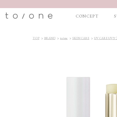
CONCEPT
S
TOP
BRAND
to/one
SKIN CARE
UV CARE UVケ