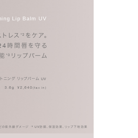
ning Lip Balm UV
ストレス
²をケア。
*
24時間唇を守る
能
³リップバーム
*
トニング リップバーム UV
3.6g ¥2,640
(tax in)
などの紫外線ダメージ
³ UV防御、保湿効果、リップ下地効果
*