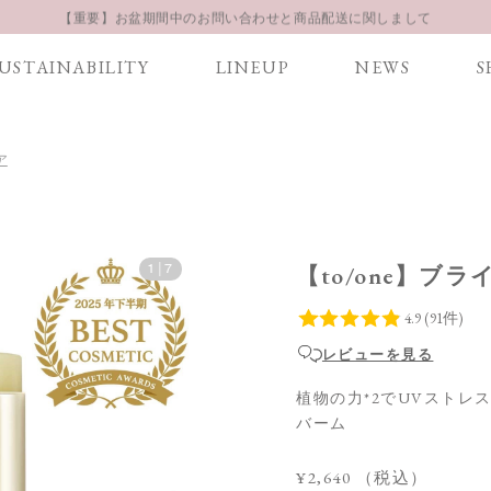
【重要】お盆期間中のお問い合わせと商品配送に関しまして
お得な定期購入コースはこちら
USTAINABILITY
LINEUP
NEWS
S
LINE お友達登録 500円OFFクーポンプレゼント
ア
1
|
7
【to/one】ブ
レビューを見る
植物の力*2でUVストレス
バーム
¥2,640
（税込）