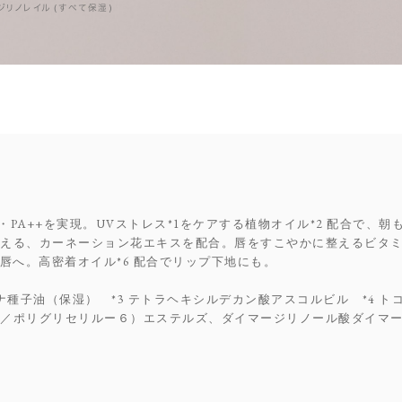
リノレイル (すべて保湿)
1・PA++を実現。UVストレス*1をケアする植物オイル*2 配合で
える、カーネーション花エキスを配合。唇をすこやかに整えるビタミン
唇へ。高密着オイル*6 配合でリップ下地にも。
ヨナ種子油（保湿） *3 テトラヘキシルデカン酸アスコルビル *4 ト
／ポリグリセリルー６）エステルズ、ダイマージリノール酸ダイマージリ