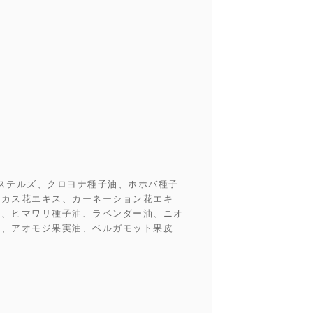
ステルズ、クロヨナ種子油、ホホバ種子
スカス花エキス、カーネーション花エキ
油、ヒマワリ種子油、ラベンダー油、ニオ
油、アオモジ果実油、ベルガモット果皮