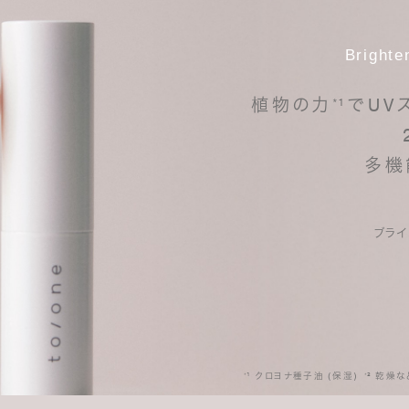
Brighte
植物の力
¹で
UV
*
多機
ブライ
¹ クロヨナ種子油 (保湿)
² 乾燥
*
*