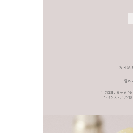
紫外線
唇の
¹ クロヨナ種子油 (
*
⁹ (イソステアリン
*