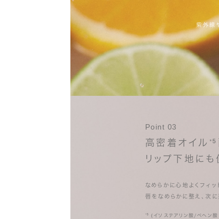
紫外線
Point 03
高密着オイル
*
リップ下地にも
なめらかに心地よくフィッ
唇をなめらかに整え、次に
⁵ (イソステアリン酸/ベヘン酸)
*