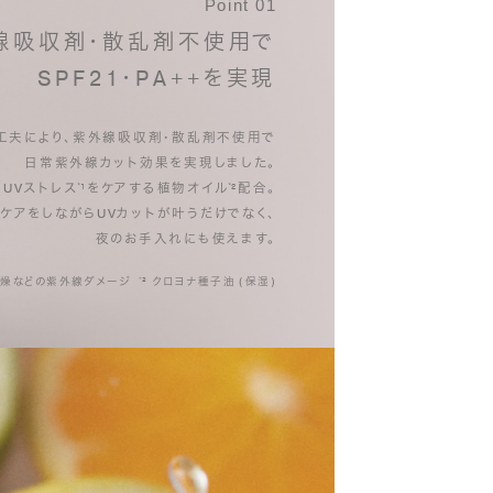
Point 01
線吸収剤・散乱剤不使用で
SPF21・PA++を実現
工夫により、紫外線吸収剤・散乱剤不使用で
日常紫外線カット効果を実現しました。
UVストレス
¹をケアする植物オイル
²配合。
*
*
ケアをしながらUVカットが叶うだけでなく、
夜のお手入れにも使えます。
 乾燥などの紫外線ダメージ
² クロヨナ種子油 (保湿)
*