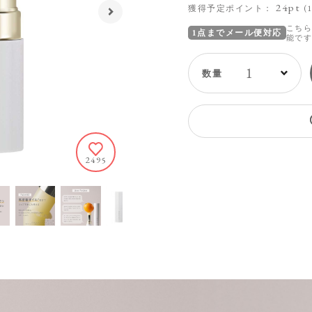
24pt
獲得予定ポイント：
(
こちら
1点までメール便対応
能で
1
2495