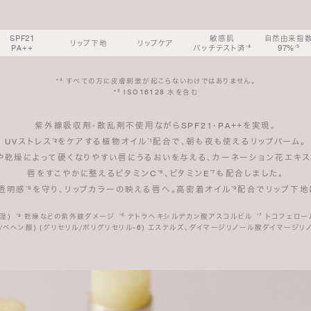
SPF21
敏感肌
自然由来指
リップ下地
リップケア
PA++
パッチテスト済
⁴
97%
⁵
*
*
*⁴ すべての方に皮膚刺激が起こらないわけではありません。
*⁵ ISO16128 水を含む
紫外線吸収剤・散乱剤不使用ながらSPF21・PA++を実現。
UVストレス
²をケアする植物オイル
¹配合で、朝も夜も使えるリップバーム。
*
*
や乾燥によって硬くなりやすい唇にうるおいを与える、カーネーション花エキス
唇をすこやかに整えるビタミンC
⁶、ビタミンE
⁷も配合しました。
*
*
透明感
⁸を守り、リップカラーの映える唇へ。高密着オイル
⁹配合でリップ下地
*
*
保湿)
² 乾燥などの紫外線ダメージ
⁶ テトラヘキシルデカン酸アスコルビル
⁷ トコフェロ
*
*
*
酸/ベヘン酸) (グリセリル/ポリグリセリル-6) エステルズ、ダイマージリノール酸ダイマージリノ