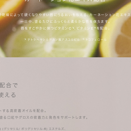
や乾燥によって硬くなりやすい唇にうるおいを与える、カーネーション花エキス
一日中、塗るたびにふっくらと柔らかな唇を保ちます。
唇をすこやかに保つビタミンC
³、ビタミンE
⁴を配合。
*
*
³ テトラヘキシルデカン酸アスコルビル
⁴ トコフェロール
*
*
⁵配合で
使える
トする高密着オイルを配合。
塗る口紅やグロスの密着力と発色をサポートします。
 (グリセリル/ ポリグリセリル-6) エステルズ、