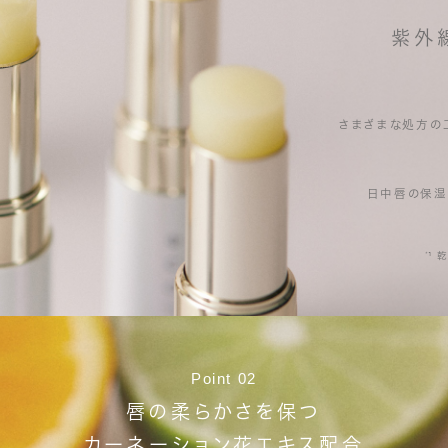
紫外
さまざまな処方の
日中唇の保湿
¹
*
Point 02
唇の柔らかさを保つ
カーネーション花エキス配合