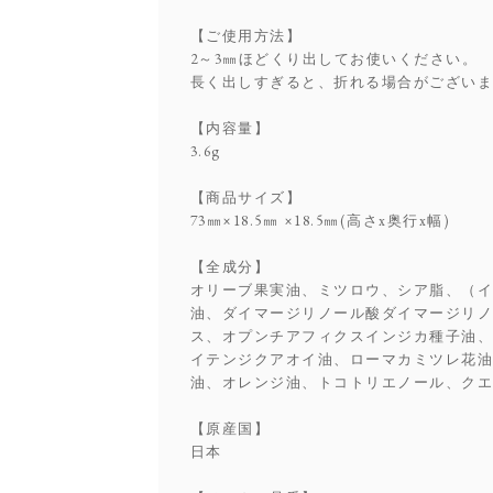
【ご使用方法】
2～3㎜ほどくり出してお使いください。
長く出しすぎると、折れる場合がござい
【内容量】
3.6g
【商品サイズ】
73㎜×18.5㎜ ×18.5㎜(高さx奥行x幅)
【全成分】
オリーブ果実油、ミツロウ、シア脂、（イ
油、ダイマージリノール酸ダイマージリ
ス、オプンチアフィクスインジカ種子油
イテンジクアオイ油、ローマカミツレ花
油、オレンジ油、トコトリエノール、クエ
【原産国】
日本