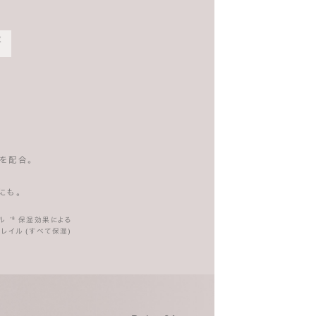
数
を配合。
にも。
ール
⁸ 保湿効果による
*
レイル (すべて保湿)