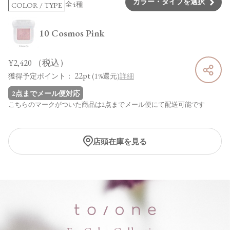
カラー・タイプを選択
全4種
COLOR / TYPE
10 Cosmos Pink
¥2,420
（税込）
22pt
獲得予定ポイント：
(1%還元)
詳細
2点までメール便対応
こちらのマークがついた商品は2点までメール便にて配送可能です
店頭在庫を見る