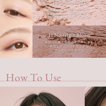
10 Cosmos Pink
角度によってブルーの光が
姿をあらわす、透明感を宿した
ロマンティックなペールピンク
11 Nostalgic Bloom
花びらが散る瞬間の儚い美しさを
表現した、ソフトマットな
アンティークモーヴ
How To Use