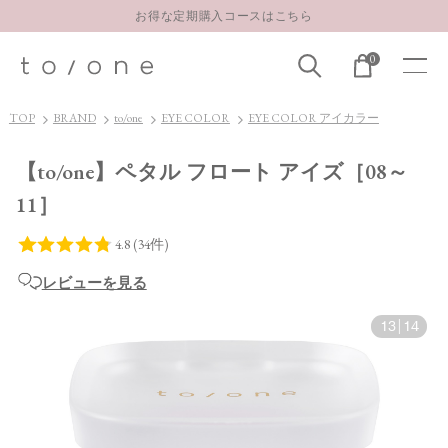
お得な定期購入コースはこちら
LINE お友達登録 500円OFFクーポンプレゼント
0
【重要】お盆期間中のお問い合わせと商品配送に関しまして
お得な定期購入コースはこちら
TOP
BRAND
to/one
EYE COLOR
EYE COLOR アイカラー
LINE お友達登録 500円OFFクーポンプレゼント
【to/one】ペタル フロート アイズ［08～
11］
レビューを見る
13
|
14