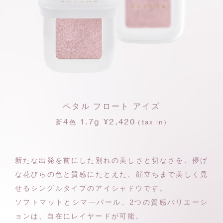
ペタル フロート アイズ
4
1.7g ¥2,420
新
色
(tax in)
新たな出発を前にした別れの美しさと切なさを、
儚げ
な花びらの色と質感にたとえた、
顔立ちまで美しく見
せるシングルタイプのアイシャドウです。
ソフトマットとシマ―パール、2つの質感バリエーシ
ョンは、
自在にレイヤードが可能。