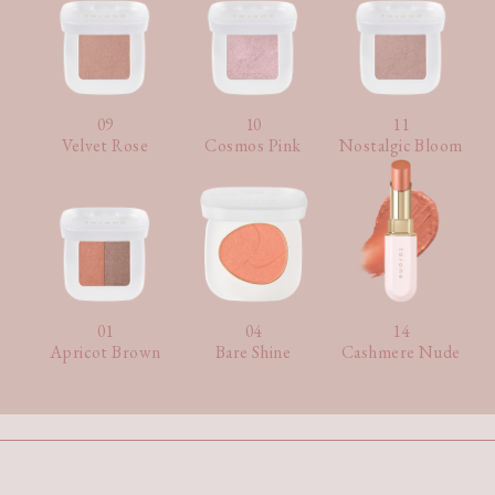
09
10
11
Velvet Rose
Cosmos Pink
Nostalgic Bloom
01
04
14
Apricot Brown
Bare Shine
Cashmere Nude