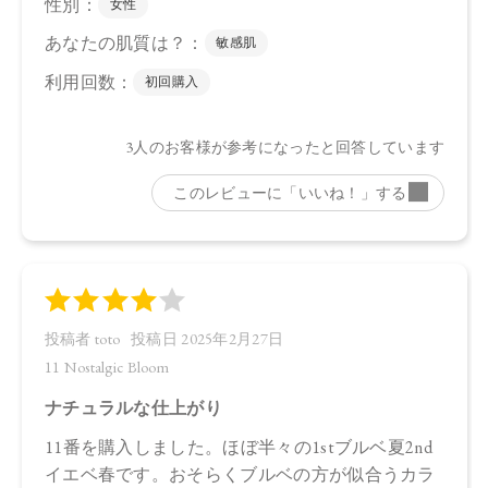
・10：4570106736609
・11：4570106736623
【店舗発売日】
CosmeKitchen 2024/10/4
Biople 2024/10/4
※店舗での取り扱いや詳しい在庫状況につきましては、各店
舗にお問い合わせください。
※発売日は予告なく変更する可能性がございます。予めご了
承ください。
※通常はご注文より１～３営業日での発送となります。
商品によっては、お届けまで１～２週間かかる場合がござい
ますので予めご了承ください。
●パッケージはリニューアル等の理由により、写真と異なる場
合がございます。
●パッケージのリニューアル等の理由により、成分・処方が記
載と異なる場合がございます。