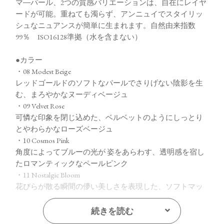
マ―パール、2つの質感バリエーションは、自在にレイヤ
ードが可能。重ねても濁らず、アンニュイでスタイリッ
シュなニュアンスが簡単に生まれます。自然由来指数
99％ ISO16128準拠（水を含まない）
●カラー
・08 Modest Beige
レッドゴールドのソフトなパールでさりげない陰影を生
む、まろやかなヌーディベージュ
・09 Velvet Rose
可憐な印象を閉じ込めた、ベルベットのようにしっとり
とやわらかなローズベージュ
・10 Cosmos Pink
角度によってブルーの光が 姿をあらわす、透明感を宿し
たロマンティックなペールピンク
・11 Nostalgic Bloom
花びらが散る瞬間の儚い美しさを表現した、ソフトマッ
トなアンティークモーヴ
続きを読む