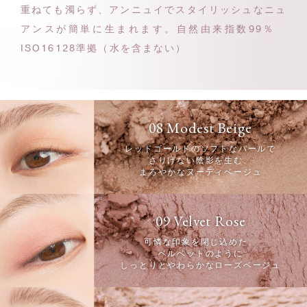
重ねても濁らず、アンニュイでスタイリッシュな
ニュ
アンスが簡単に生まれます。
自然由来指数99％
ISO16128準拠（水を含まない）
08 Modest Beige
レッドゴールドのソフトなパールで
さりげない陰影を生む、
まろやかなヌーディベージュ
09 Velvet Rose
可憐な印象を閉じ込めた、
ベルベットのように
しっとりとやわらかなローズベージュ