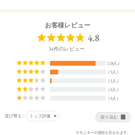
【ご使用方法】
指先またはお手持ちのチップやブラシで適量をとり、まぶた
全体にぼかします。
お客様レビュー
【内容量】
1.7g
【商品サイズ】
44.0×15.0×44.5㎜
【全成分】
・08
タルク、ラウロイルリシン、シリカ、スクワラン、トリ（カ
プリル酸／カプリン酸）グリセリル、ダイマージリノール酸
ジ（イソステアリル／フィトステリル）、イソステアリン酸
水添ヒマシ油、ジステアリン酸Al、セタノール、トコフェロ
ール、水酸化Al、アルガニアスピノサ核油、オプンチアフィ
クスインジカ種子油、ホホバ種子油、ローズマリー葉油、ア
ンズ核油、オリーブ果実油、カニナバラ果実油、ヒマワリ種
子油、マイカ、酸化チタン、酸化鉄、グンジョウ