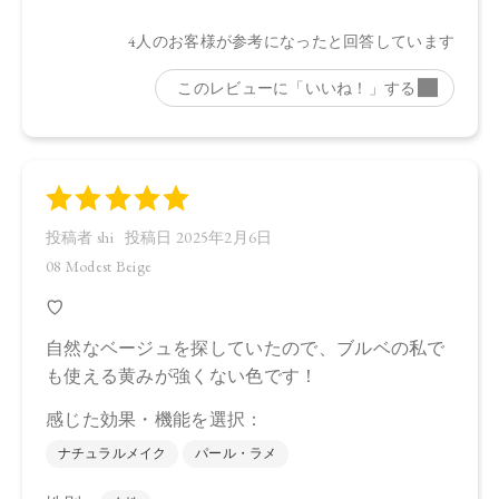
ラ果実油、ヒマワリ種子油、マイカ、酸化チタン、酸化鉄、
グンジョウ
・11
タルク、ラウロイルリシン、シリカ、スクワラン、トリ（カ
プリル酸／カプリン酸）グリセリル、ダイマージリノール酸
ジ（イソステアリル／フィトステリル）、イソステアリン酸
水添ヒマシ油、ジステアリン酸Al、セタノール、トコフェロ
ール、水酸化Al、アルガニアスピノサ核油、オプンチアフィ
クスインジカ種子油、ホホバ種子油、ローズマリー葉油、ア
ンズ核油、オリーブ果実油、カニナバラ果実油、ヒマワリ種
子油、マイカ、酸化鉄、酸化チタン、グンジョウ、赤226
【原産国】
日本
【メーカー品番】
店舗でお問い合わせの際には、下記品番をお伝え下さい。
・08：4570106736616
・09：4570106736593