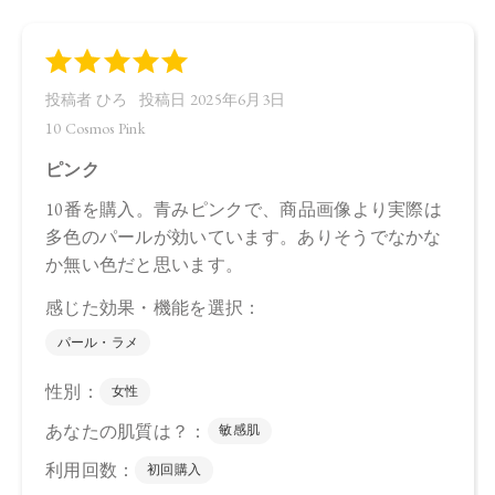
・09
ラウロイルリシン、シリカ、スクワラン、トリ（カプリル酸
／カプリン酸）グリセリル、ダイマージリノール酸ジ（イソ
ステアリル／フィトステリル）、タルク、イソステアリン酸
水添ヒマシ油、ジステアリン酸Al、セタノール、水酸化Al、ト
コフェロール、アルガニアスピノサ核油、オプンチアフィク
スインジカ種子油、ホホバ種子油、ローズマリー葉油、アン
ズ核油、オリーブ果実油、カニナバラ果実油、ヒマワリ種子
油、マイカ、グンジョウ、酸化チタン、酸化鉄
・10
トリ（カプリル酸／カプリン酸）グリセリル、タルク、ダイ
マージリノール酸ジ（イソステアリル／フィトステリル）、
シリカ、ダイマージリノール酸ダイマージリノレイルビス
（ベヘニル／イソステアリル／フィトステリル）、カルナウ
バロウ、トコフェロール、アルガニアスピノサ核油、オプン
チアフィクスインジカ種子油、スクワラン、ホホバ種子油、
ローズマリー葉油、アンズ核油、オリーブ果実油、カニナバ