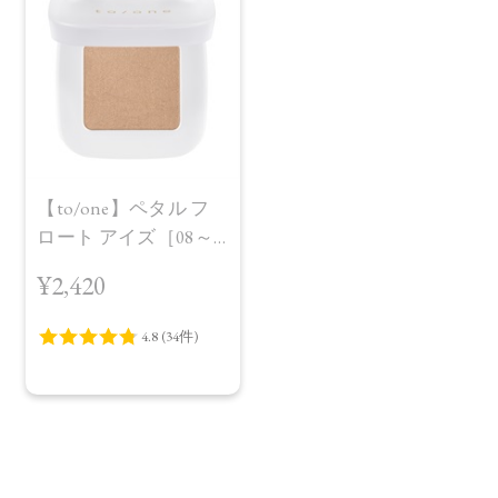
【to/one】ペタル フ
ロート アイズ［08～
11］
¥2,420