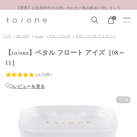
【重要】お盆期間中のお問い合わせと商品配送に関しまして
お得な定期購入コースはこちら
0
LINE お友達登録 500円OFFクーポンプレゼント
TOP
BRAND
to/one
EYE COLOR
EYE COLOR アイカラー
【to/one】ペタル フロート アイズ［08～
11］
レビューを見る
1
|
14