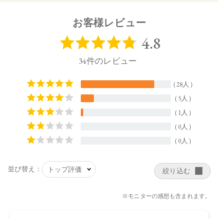
全体にぼかします。
お客様レビュー
【内容量】
1.7g
【商品サイズ】
44.0×15.0×44.5㎜
【全成分】
・08
タルク、ラウロイルリシン、シリカ、スクワラン、トリ（カ
プリル酸／カプリン酸）グリセリル、ダイマージリノール酸
ジ（イソステアリル／フィトステリル）、イソステアリン酸
水添ヒマシ油、ジステアリン酸Al、セタノール、トコフェロ
ール、水酸化Al、アルガニアスピノサ核油、オプンチアフィ
クスインジカ種子油、ホホバ種子油、ローズマリー葉油、ア
ンズ核油、オリーブ果実油、カニナバラ果実油、ヒマワリ種
子油、マイカ、酸化チタン、酸化鉄、グンジョウ