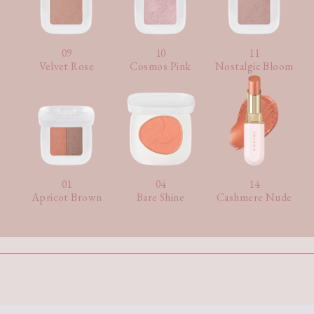
09
10
11
Velvet Rose
Cosmos Pink
Nostalgic Bloom
01
04
14
Apricot Brown
Bare Shine
Cashmere Nude