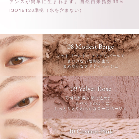
アンスが簡単に生まれます。
自然由来指数99％
ISO16128準拠（水を含まない）
08 Modest Beige
レッドゴールドのソフトなパールで
さりげない陰影を生む、
まろやかなヌーディベージュ
09 Velvet Rose
可憐な印象を閉じ込めた、
ベルベットのように
しっとりとやわらかなローズベージュ
10 Cosmos Pink