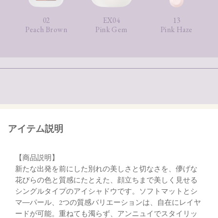
02
EX04
13
Peach Brown
Pink Gem
Pink Haze
アイテム説明
【商品説明】
新たな出発を前にした別れの美しさと切なさを、儚げな
花びらの色と質感にたとえた、顔立ちまで美しく見せる
シングルタイプのアイシャドウです。ソフトマットとシ
マ―パール、2つの質感バリエーションは、自在にレイヤ
ードが可能。重ねても濁らず、アンニュイでスタイリッ