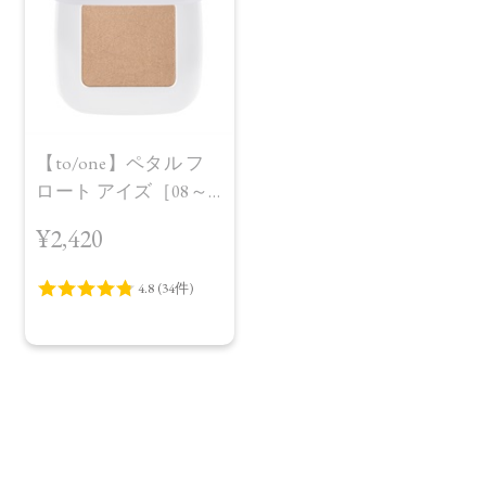
【to/one】ペタル フ
ロート アイズ［08～
11］
¥2,420