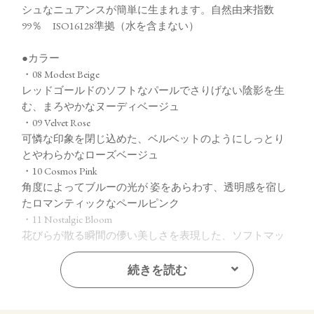
シュなニュアンスが簡単に生まれます。自然由来指数
99％ ISO16128準拠（水を含まない）
●カラー
・08 Modest Beige
レッドゴールドのソフトなパールでさりげない陰影を生
む、まろやかなヌーディベージュ
・09 Velvet Rose
可憐な印象を閉じ込めた、ベルベットのようにしっとり
とやわらかなローズベージュ
・10 Cosmos Pink
角度によってブルーの光が 姿をあらわす、透明感を宿し
たロマンティックなペールピンク
・11 Nostalgic Bloom
花びらが散る瞬間の儚い美しさを表現した、ソフトマッ
トなアンティークモーヴ
続きを読む
【ご使用方法】
指先またはお手持ちのチップやブラシで適量をとり、まぶた