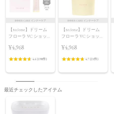
INNER CARE インナーケア
INNER CARE インナーケア
【to/one】ドリーム
【to/one】ドリーム
フローラ VC ショット
フローラ VC ショット
（30包）
デイ ブライトニング
¥4,968
¥4,968
プラス＜限定品＞
最近チェックしたアイテム