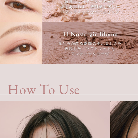
角度によってブルーの光が
姿をあらわす、透明感を宿した
ロマンティックなペールピンク
11 Nostalgic Bloom
花びらが散る瞬間の儚い美しさを
表現した、ソフトマットな
アンティークモーヴ
How To Use