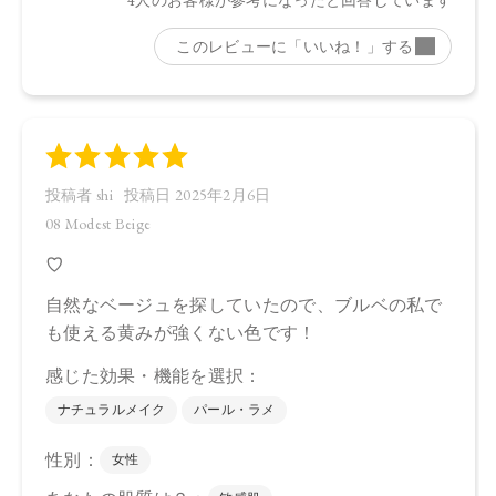
・11
タルク、ラウロイルリシン、シリカ、スクワラン、トリ（カ
プリル酸／カプリン酸）グリセリル、ダイマージリノール酸
ジ（イソステアリル／フィトステリル）、イソステアリン酸
水添ヒマシ油、ジステアリン酸Al、セタノール、トコフェロ
ール、水酸化Al、アルガニアスピノサ核油、オプンチアフィ
クスインジカ種子油、ホホバ種子油、ローズマリー葉油、ア
ンズ核油、オリーブ果実油、カニナバラ果実油、ヒマワリ種
子油、マイカ、酸化鉄、酸化チタン、グンジョウ、赤226
【原産国】
日本
【メーカー品番】
店舗でお問い合わせの際には、下記品番をお伝え下さい。
・08：4570106736616
・09：4570106736593
・10：4570106736609