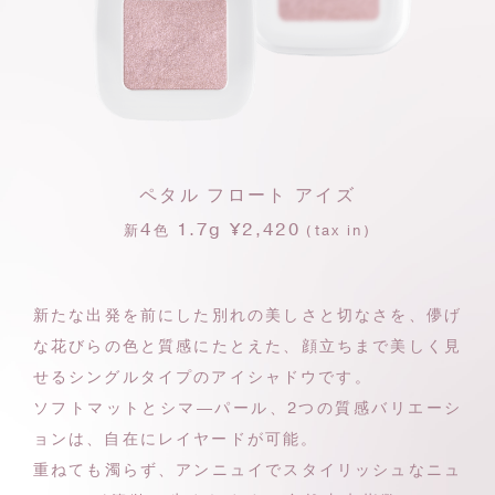
ペタル フロート アイズ
4
1.7g ¥2,420
新
色
(tax in)
新たな出発を前にした別れの美しさと切なさを、
儚げ
な花びらの色と質感にたとえた、
顔立ちまで美しく見
せるシングルタイプのアイシャドウです。
ソフトマットとシマ―パール、2つの質感バリエーシ
ョンは、
自在にレイヤードが可能。
重ねても濁らず、アンニュイでスタイリッシュな
ニュ