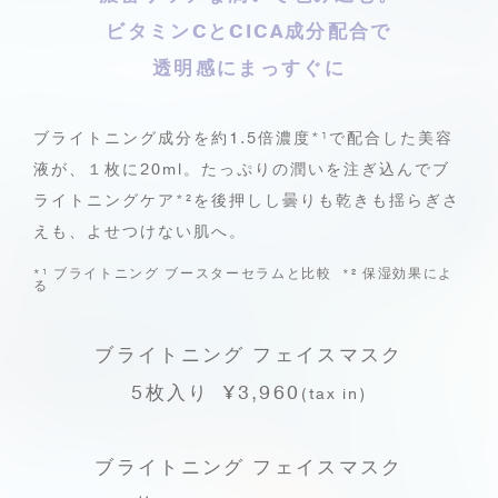
ビタミンCとCICA成分配合で
透明感にまっすぐに
ブライトニング成分を約1.5倍濃度
*¹
で配合した美容
液が、１枚に20ml。
たっぷりの潤いを注ぎ込んでブ
ライトニングケア
*²
を後押しし
曇りも乾きも揺らぎさ
えも、よせつけない肌へ。
*¹
ブライトニング ブースターセラムと比較
*²
保湿効果によ
る
ブライトニング フェイスマスク
5枚入り ¥3,960
(tax in)
ブライトニング フェイスマスク