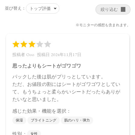
【メーカー品番】
店舗でお問い合わせの際には、下記品番をお伝え下さい。
4570106736166
【店舗発売日】
CosmeKitchen 2024/6/1
Biople 2024/6/1
Make↗Kitchen 2024/6/1
※店舗での取り扱いや詳しい在庫状況につきましては、各店
舗にお問い合わせください。
※発売日は予告なく変更する可能性がございます。予めご了
承ください。
※通常はご注文より１～３営業日での発送となります。
商品によっては、お届けまで１～２週間かかる場合がござい
ますので予めご了承ください。
●パッケージはリニューアル等の理由により、写真と異なる場