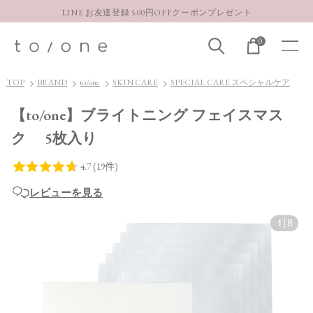
LINE お友達登録 500円OFFクーポンプレゼント
【重要】お盆期間中のお問い合わせと商品配送に関しまして
0
お得な定期購入コースはこちら
LINE お友達登録 500円OFFクーポンプレゼント
TOP
BRAND
to/one
SKIN CARE
SPECIAL CARE スペシャルケア
【to/one】ブライトニング フェイスマス
ク 5枚入り
レビューを見る
1
|
8