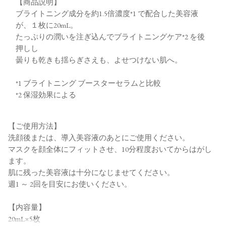
【商品説明】
ブライトニング成分を約1.5倍濃度*1 で配合した美容液
が、１枚に20mL。
たっぷりの潤いを注ぎ込んでブライトニングケア*2 を後
押しし
曇りも乾きも揺らぎさえも、よせつけない肌へ。
*1 ブライトニング ブースターセラムと比較
*2 保湿効果による
【ご使用方法】
洗顔後または、導入美容液のあとにご使用ください。
マスクを顔全体にフィットさせ、10分程度おいてからはがし
ます。
肌に残った美容液は十分になじませてください。
週1 ～ 2回を目安にお使いください。
【内容量】
20mL×5枚