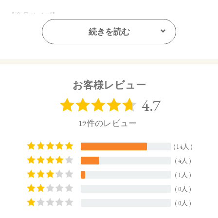
【商品サイズ】
160.5㎜×20㎜ ×116.5㎜(高さx奥行x幅)
続きを読む
【全成分】
水、プロパンジオール、グリセリン、BG、アスコルビルグル
コシド、ハイビスカス花エキス、カーネーション花エキス、
ツボクサエキス、マデカッソシド、アシアチコシド、オプン
お客様レビュー
チアフィクスインジカ種子油、酢酸トコフェロール、 ローズ
マリー葉エキス、セージ葉エキス、エーデルワイス花／葉エ
キス、ラベンダー花エキス、月見草油、セイヨウノコギリソ
ウエキス、ラベンダー油、ニオイテンジクアオイ油、ローマ
カミツレ花油、ローズマリー葉油、イランイラン花油、ラバ
ンデュラハイブリダ油、 アオモジ果実油、ベルガモット果実
油、オレンジ油、ジグリセリン、加水分解ホホバエステル、
PEG－40水添ヒマシ油、クエン酸、クエン酸Na、サクシノグ
リカン、安息香酸Na 、水酸化K
【原産国】
日本