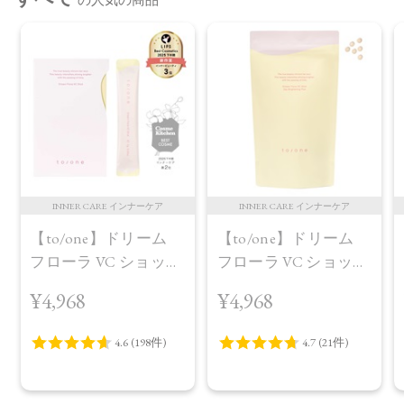
INNER CARE インナーケア
INNER CARE インナーケア
【to/one】ドリーム
【to/one】ドリーム
フローラ VC ショット
フローラ VC ショット
（30包）
デイ ブライトニング
¥4,968
¥4,968
プラス＜限定品＞