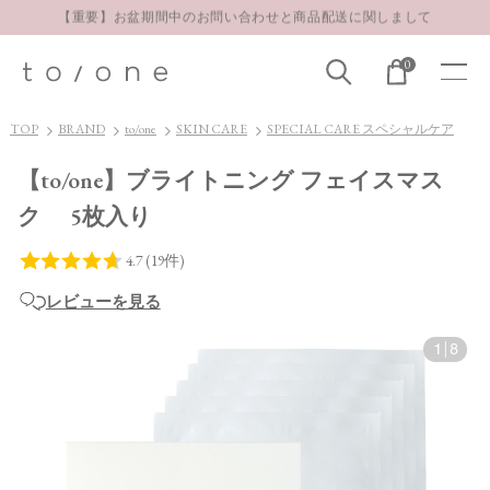
【重要】お盆期間中のお問い合わせと商品配送に関しまして
お得な定期購入コースはこちら
0
LINE お友達登録 500円OFFクーポンプレゼント
TOP
BRAND
to/one
SKIN CARE
SPECIAL CARE スペシャルケア
【to/one】ブライトニング フェイスマス
ク 5枚入り
レビューを見る
1
|
8