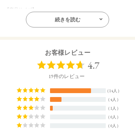
【商品サイズ】
160.5㎜×20㎜ ×116.5㎜(高さx奥行x幅)
続きを読む
【全成分】
水、プロパンジオール、グリセリン、BG、アスコルビルグル
コシド、ハイビスカス花エキス、カーネーション花エキス、
ツボクサエキス、マデカッソシド、アシアチコシド、オプン
お客様レビュー
チアフィクスインジカ種子油、酢酸トコフェロール、 ローズ
マリー葉エキス、セージ葉エキス、エーデルワイス花／葉エ
キス、ラベンダー花エキス、月見草油、セイヨウノコギリソ
ウエキス、ラベンダー油、ニオイテンジクアオイ油、ローマ
カミツレ花油、ローズマリー葉油、イランイラン花油、ラバ
ンデュラハイブリダ油、 アオモジ果実油、ベルガモット果実
油、オレンジ油、ジグリセリン、加水分解ホホバエステル、
PEG－40水添ヒマシ油、クエン酸、クエン酸Na、サクシノグ
リカン、安息香酸Na 、水酸化K
【原産国】
日本