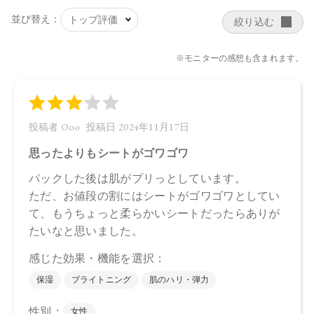
【メーカー品番】
店舗でお問い合わせの際には、下記品番をお伝え下さい。
4570106736166
【店舗発売日】
CosmeKitchen 2024/6/1
Biople 2024/6/1
Make↗Kitchen 2024/6/1
※店舗での取り扱いや詳しい在庫状況につきましては、各店
舗にお問い合わせください。
※発売日は予告なく変更する可能性がございます。予めご了
承ください。
※通常はご注文より１～３営業日での発送となります。
商品によっては、お届けまで１～２週間かかる場合がござい
ますので予めご了承ください。
●パッケージはリニューアル等の理由により、写真と異なる場