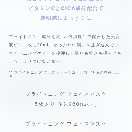
ビタミンCとCICA成分配合で
透明感にまっすぐに
ブライトニング成分を約1.5倍濃度
*¹
で配合した美容
液が、１枚に20ml。
たっぷりの潤いを注ぎ込んでブ
ライトニングケア
*²
を後押しし
曇りも乾きも揺らぎさ
えも、よせつけない肌へ。
*¹
ブライトニング ブースターセラムと比較
*²
保湿効果によ
る
ブライトニング フェイスマスク
5枚入り ¥3,960
(tax in)
ブライトニング フェイスマスク