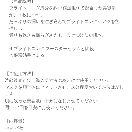
【商品説明】
ブライトニング成分を約1.5倍濃度*1 で配合した美容液
が、１枚に20mL。
たっぷりの潤いを注ぎ込んでブライトニングケア*2 を後
押しし
曇りも乾きも揺らぎさえも、よせつけない肌へ。
*1 ブライトニング ブースターセラムと比較
*2 保湿効果による
【ご使用方法】
洗顔後または、導入美容液のあとにご使用ください。
マスクを顔全体にフィットさせ、10分程度おいてからはがし
ます。
肌に残った美容液は十分になじませてください。
週1 ～ 2回を目安にお使いください。
【内容量】
20mL×5枚