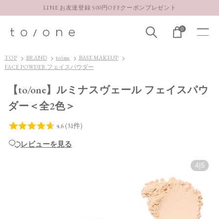
LINE お友達登録 500円OFFクーポンプレゼント
【重要】お盆期間中のお問い合わせと商品配送に関しまして
0
お得な定期購入コースはこちら
LINE お友達登録 500円OFFクーポンプレゼント
TOP
BRAND
to/one
BASE MAKEUP
FACE POWDER フェイスパウダー
【to/one】ルミナスヴェール フェイスパウ
ダー＜全2色＞
レビューを見る
4
|
5