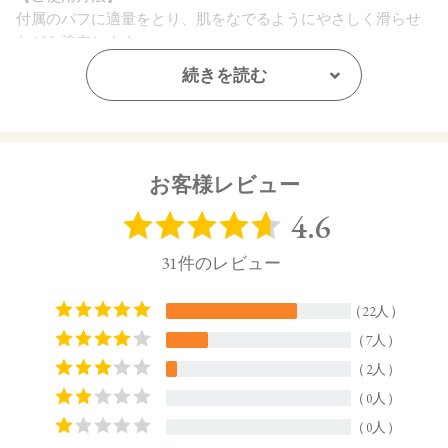
付属のパフに適量をとり、肌をなでるようにやさしく滑らせ
ながら塗布します。
続きを読む
【内容量】
10g
【商品サイズ】
66.0×32.5×66.0（高さ×奥行×幅）
お客様レビュー
【全成分】
タルク、硫酸Ca水和物、マイカ、炭酸Ca、シリカ、酸化チタ
ン、シルク、アロエベラ葉エキス、ヤシ油、オプンチアフィ
クスインジカ種子油、ヒマワリ種子油、ローズマリー葉エキ
ス、ラベンダー花エキス、ゼニアオイ花エキス、アカツメク
サ花エキス、ハマナス花エキス、ウメ果実エキス、シャクヤ
ク根エキス、ユズ果実エキス、トコフェロール、アセチルテ
トラペプチド－3、酸化スズ、 ヒドロキシアパタイト、レブリ
ン酸、エチルヘキシルグリセリン、カプリル酸グリセリル、
デキストラン、 水、エタノール、BG、酸化鉄