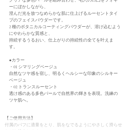
ーにぼかしながら、
澄んだ光を放つなめらかな肌に仕上げるルーセントタイ
プのフェイスパウダーです。
2 種のボタニカルコーティングパウダーが、溶け込むよう
にやわらかな質感と、
持続するうるおい、仕上がりの持続性の全てを叶えま
す。
●カラー
・01 シマリングベージュ
自然なツヤ感を宿し、明るくヘルシーな印象のシルキー
ベージュ
・02 トランスルーセント
透け感のある多色パールで自然界の輝きを表現。洗練の
ツヤ肌へ。
【ご使用方法】
付属のパフに適量をとり、肌をなでるようにやさしく滑らせ