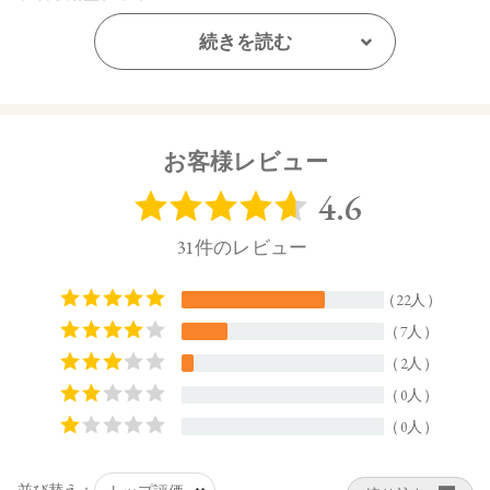
ながら塗布します。
続きを読む
【内容量】
10g
【商品サイズ】
66.0×32.5×66.0（高さ×奥行×幅）
お客様レビュー
【全成分】
タルク、硫酸Ca水和物、マイカ、炭酸Ca、シリカ、酸化チタ
ン、シルク、アロエベラ葉エキス、ヤシ油、オプンチアフィ
クスインジカ種子油、ヒマワリ種子油、ローズマリー葉エキ
ス、ラベンダー花エキス、ゼニアオイ花エキス、アカツメク
サ花エキス、ハマナス花エキス、ウメ果実エキス、シャクヤ
ク根エキス、ユズ果実エキス、トコフェロール、アセチルテ
トラペプチド－3、酸化スズ、 ヒドロキシアパタイト、レブリ
ン酸、エチルヘキシルグリセリン、カプリル酸グリセリル、
デキストラン、 水、エタノール、BG、酸化鉄
【原産国】