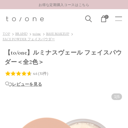
お得な定期購入コースはこちら
LINE お友達登録 500円OFFクーポンプレゼント
0
【重要】お盆期間中のお問い合わせと商品配送に関しまして
お得な定期購入コースはこちら
TOP
BRAND
to/one
BASE MAKEUP
FACE POWDER フェイスパウダー
LINE お友達登録 500円OFFクーポンプレゼント
【to/one】ルミナスヴェール フェイスパウ
ダー＜全2色＞
レビューを見る
1
|
5