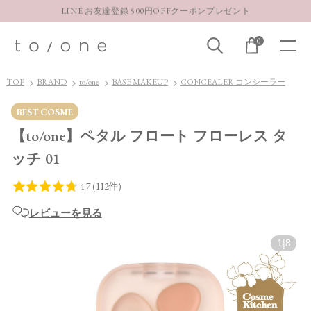
LINE お友達登録 500円OFFクーポンプレゼント
【重要】お盆期間中のお問い合わせと商品配送に関しまして
0
お得な定期購入コースはこちら
LINE お友達登録 500円OFFクーポンプレゼント
TOP
BRAND
to/one
BASE MAKEUP
CONCEALER コンシーラー
BEST COSME
【to/one】ペタル フロート フローレス タ
ッチ 01
レビューを見る
1
|
8