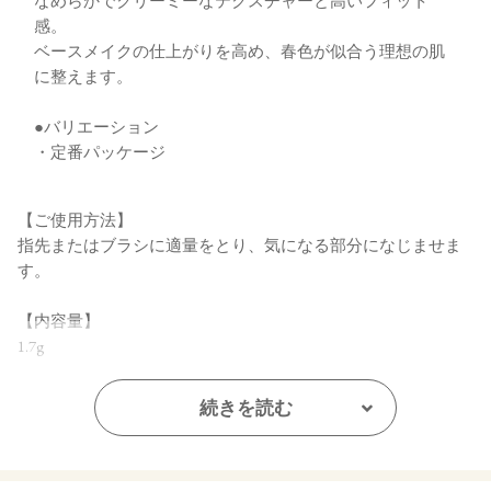
なめらかでクリーミーなテクスチャーと高いフィット
感。
ベースメイクの仕上がりを高め、春色が似合う理想の肌
に整えます。
●バリエーション
・定番パッケージ
【ご使用方法】
指先またはブラシに適量をとり、気になる部分になじませま
す。
【内容量】
1.7g
【商品サイズ】
続きを読む
64.5㎜×20.5㎜×63.4㎜（高さ×奥行×幅）
【全成分】