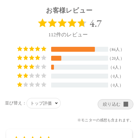
左上：トリ（カプリル酸／カプリン酸）グリセリル、ミリス
チン酸デキストリン、パルミチン酸デキストリン、トリイソ
お客様レビュー
ステアリン酸ポリグリセリル－2、シリカ、セスキイソステア
リン酸ソルビタン、ダイマージリノレイル水添ロジン縮合
物、トコフェロール、水酸化Al、アボカド油、アルガニアス
ピノサ核油、オプンチアフィクスインジカ種子油、スクワラ
ン、ホホバ種子油、ローズマリー葉油、アーモンド油、アン
ズ核油、オリーブ果実油、カニナバラ果実油、マカデミア種
子油、ヒマワリ種子油、マイカ、酸化チタン、酸化鉄
右上・下段：スクワラン、パルミチン酸デキストリン、ダイ
マージリノール酸ジ（イソステアリル／フィトステリル）、
トリイソステアリン酸ポリグリセリル－2、シリカ、水酸化
Al、トコフェロール、アボカド油、アルガニアスピノサ核
油、オプンチアフィクスインジカ種子油、ホホバ種子油、ロ
ーズマリー葉油、アーモンド油、アンズ核油、オリーブ果実
油、カニナバラ果実油、マカデミア種子油、ヒマワリ種子
油、（＋／－）酸化チタン、酸化鉄、マイカ
【原産国】
日本