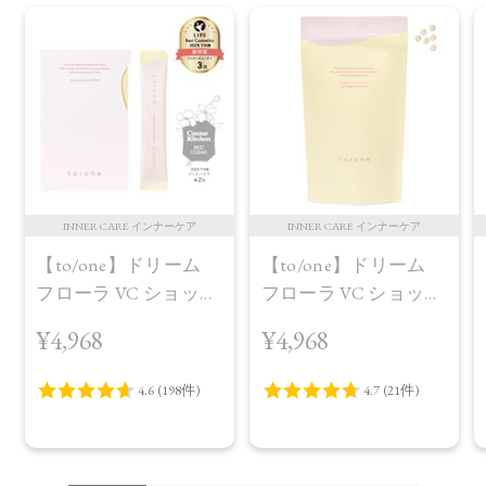
INNER CARE インナーケア
INNER CARE インナーケア
【to/one】ドリーム
【to/one】ドリーム
フローラ VC ショット
フローラ VC ショット
（30包）
デイ ブライトニング
¥4,968
¥4,968
プラス＜限定品＞