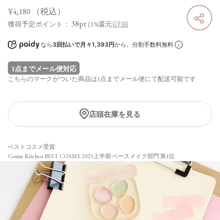
¥4,180
（税込）
38pt
獲得予定ポイント：
(1%還元)
詳細
なら
3回払いで月々1,393円
から。分割手数料無料
1点までメール便対応
こちらのマークがついた商品は1点までメール便にて配送可能です
店頭在庫を見る
ベストコスメ受賞
Cosme Kitchen BEST COSME 2025上半期 ベースメイク部門 第1位