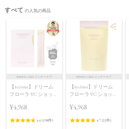
すべて
の人気の商品
INNER CARE インナーケア
INNER CARE インナーケア
【to/one】ドリーム
【to/one】ドリーム
フローラ VC ショット
フローラ VC ショット
（30包）
デイ ブライトニング
¥4,968
¥4,968
プラス＜限定品＞