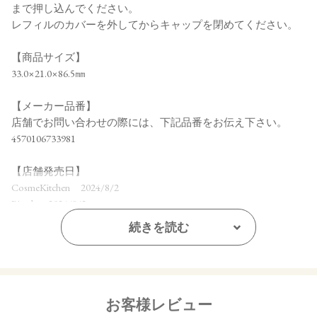
まで押し込んでください。
レフィルのカバーを外してからキャップを閉めてください。
【商品サイズ】
33.0×21.0×86.5㎜
【メーカー品番】
店舗でお問い合わせの際には、下記品番をお伝え下さい。
4570106733981
【店舗発売日】
CosmeKitchen 2024/8/2
Biople 2024/8/2
Make↗Kitchen 2024/8/2
続きを読む
※店舗での取り扱いや詳しい在庫状況につきましては、各店
舗にお問い合わせください。
※発売日は予告なく変更する可能性がございます。予めご了
承ください。
お客様レビュー