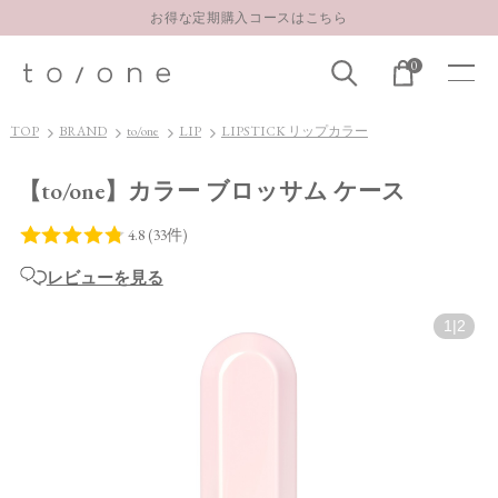
お得な定期購入コースはこちら
LINE お友達登録 500円OFFクーポンプレゼント
0
【重要】お盆期間中のお問い合わせと商品配送に関しまして
お得な定期購入コースはこちら
TOP
BRAND
to/one
LIP
LIPSTICK リップカラー
LINE お友達登録 500円OFFクーポンプレゼント
【to/one】カラー ブロッサム ケース
レビューを見る
1
|
2