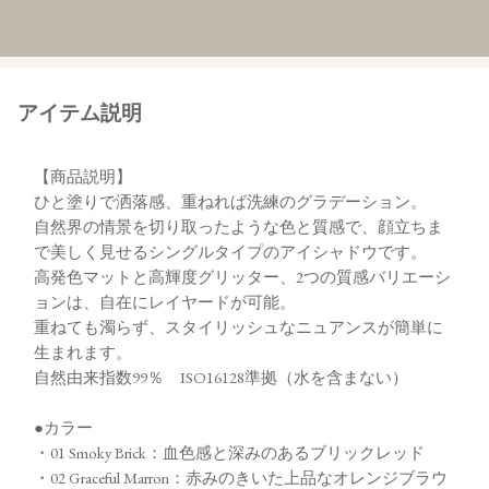
アイテム説明
【商品説明】
ひと塗りで洒落感、重ねれば洗練のグラデーション。
自然界の情景を切り取ったような色と質感で、顔立ちま
で美しく見せるシングルタイプのアイシャドウです。
高発色マットと高輝度グリッター、2つの質感バリエーシ
ョンは、自在にレイヤードが可能。
重ねても濁らず、スタイリッシュなニュアンスが簡単に
生まれます。
自然由来指数99％ ISO16128準拠（水を含まない）
●カラー
・01 Smoky Brick：血色感と深みのあるブリックレッド
・02 Graceful Marron：赤みのきいた上品なオレンジブラウ