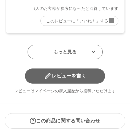
日本
【メーカー品番】
店舗でお問い合わせの際には、下記品番をお伝え下さい。
・01 Smoky Brick：4570106733813
・02 Graceful Marron：4570106733820
・03 Muted Brown：4570106733837
・04 Chiffon Beige：4570106733844
・05 Spicy Taupe：4570106733851
・06 Sparkling Petal：4570106733868
・07 Dazzling Sugar：4570106733875
レビューを書く
【店舗発売日】
レビューはマイページの購入履歴から投稿いただけます
CosmeKitchen 2024/8/2
Biople 2024/8/2
Make↗Kitchen 2024/8/2
※店舗での取り扱いや詳しい在庫状況につきましては、各店
舗にお問い合わせください。
この商品に関する問い合わせ
※発売日は予告なく変更する可能性がございます。予めご了