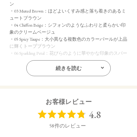
ン
・03 Muted Brown：ほどよいくすみ感と落ち着きのあるミ
ュートブラウン
・04 Chiffon Beige：シフォンのようなふわりと柔らかい印
象のクリームベージュ
・05 Spicy Taupe：大小異なる複数色のカラーパールが上品
に輝くトープブラウン
・06 Sparkling Petal：花びらのように華やかな印象のスパー
クリングピンク
・07 Dazzling Sugar：繊細なカラーパールが瞬く間に輝き
続きを読む
を増すダズリングゴールド
【ご使用方法】
指先またはお手持ちのチップやブラシで適量をとり、まぶた
お客様レビュー
全体にぼかします。
【内容量】
1.7g