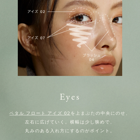
Eyes
ペタル フロート アイズ 02
を上まぶたの中央にのせ、
左右に広げていく。横幅は少し狭めで、
丸みのある入れ方にするのがポイント。