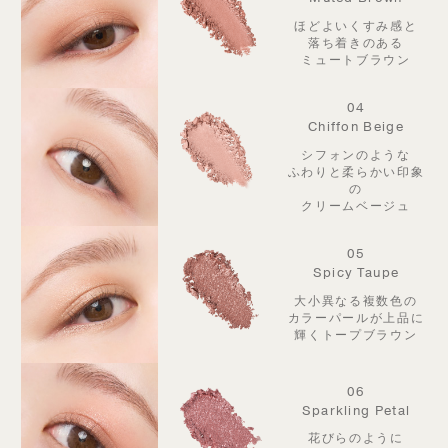
ほどよいくすみ感と
落ち着きのある
ミュートブラウン
04
Chiffon Beige
シフォンのような
ふわりと柔らかい印象
の
クリームベージュ
05
Spicy Taupe
大小異なる複数色の
カラーパールが
上品に
輝くトープブラウン
06
Sparkling Petal
花びらのように