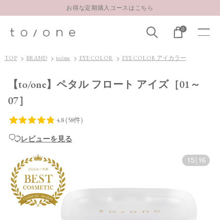
LINE お友達登録 500円OFFクーポンプレゼント
【重要】お盆期間中のお問い合わせと商品配送に関しまして
0
お得な定期購入コースはこちら
LINE お友達登録 500円OFFクーポンプレゼント
TOP
BRAND
to/one
EYE COLOR
EYE COLOR アイカラー
【to/one】ペタル フロート アイズ［01～
07］
レビューを見る
15
|
16