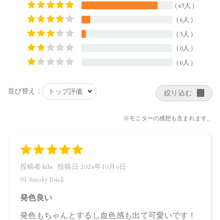
【商品サイズ】
44.0×15.0×44.5㎜
【全成分】
・01 Smoky Brick
ラウロイルリシン、シリカ、スクワラン、トリ（カプリル酸
／カプリン酸）グリセリル、ダイマージリノール酸ジ（イソ
ステアリル／フィトステリル）、タルク、イソステアリン酸
水添ヒマシ油、ジステアリン酸Ａｌ、セタノール、トコフェ
ロール、アルガニアスピノサ核油、オプンチアフィクスイン
ジカ種子油、ホホバ種子油、ローズマリー葉油、アンズ核
油、オリーブ果実油、カニナバラ果実油、ヒマワリ種子油、
マイカ、酸化鉄、グンジョウ
・02 Graceful Marron
タルク、ラウロイルリシン、シリカ、スクワラン、トリ（カ
プリル酸／カプリン酸）グリセリル、ダイマージリノール酸
ジ（イソステアリル／フィトステリル）、イソステアリン酸
水添ヒマシ油、ジステアリン酸Ａｌ、セタノール、トコフェ