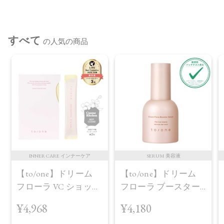
承ください。
※通常はご注文より１～３営業日での発送となります。
すべて
商品によっては、お届けまで１～２週間かかる場合がござい
の人気の商品
ますので予めご了承ください。
●パッケージはリニューアル等の理由により、写真と異なる場
合がございます。
●パッケージのリニューアル等の理由により、成分・処方が記
載と異なる場合がございます。
●予告なくパッケージ仕様が変更になる場合がございます。
INNER CARE インナーケア
SERUM 美容液
【to/one】ドリーム
【to/one】ドリーム
フローラ VC ショット
フローラ ブースター
（30包）
セラム＜導入美容液
¥4,968
¥4,180
＞