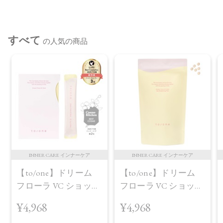
承ください。
※通常はご注文より１～３営業日での発送となります。
すべて
商品によっては、お届けまで１～２週間かかる場合がござい
の人気の商品
ますので予めご了承ください。
●パッケージはリニューアル等の理由により、写真と異なる場
合がございます。
●パッケージのリニューアル等の理由により、成分・処方が記
載と異なる場合がございます。
●予告なくパッケージ仕様が変更になる場合がございます。
INNER CARE インナーケア
INNER CARE インナーケア
【to/one】ドリーム
【to/one】ドリーム
フローラ VC ショット
フローラ VC ショット
（30包）
デイ ブライトニング
¥4,968
¥4,968
プラス＜限定品＞