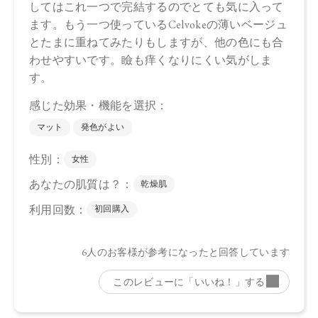
ｌ、トコフェロール、アルガニアスピノサ核油、オプンチア
フィクスインジカ種子油、ホホバ種子油、ローズマリー葉
油、アンズ核油、オリーブ果実油、カニナバラ果実油、ヒマ
ワリ種子油、マイカ、酸化鉄、酸化チタン、グンジョウ
・05 Spicy Taupe
トリ（カプリル酸／カプリン酸）グリセリル，タルク、ダイ
マージリノール酸ジ（イソステアリル／フィトステリル）、
シリカ、ダイマージリノール酸ダイマージリノレイルビス
（ベヘニル／イソステアリル／フィトステリル）、カルナウ
バロウ、トコフェロール、アルガニアスピノサ核油、オプン
チアフィクスインジカ種子油、スクワラン、ホホバ種子油、
ローズマリー葉油、アンズ核油、オリーブ果実油、カニナバ
ラ果実油、ヒマワリ種子油、（＋／－）ホウケイ酸（Ｃａ／
Ａｌ）、マイカ、酸化チタン、酸化鉄、グンジョウ
・06 Sparkling Petal
トリ（カプリル酸／カプリン酸）グリセリル，タルク、ダイ
マージリノール酸ジ（イソステアリル／フィトステリル）、