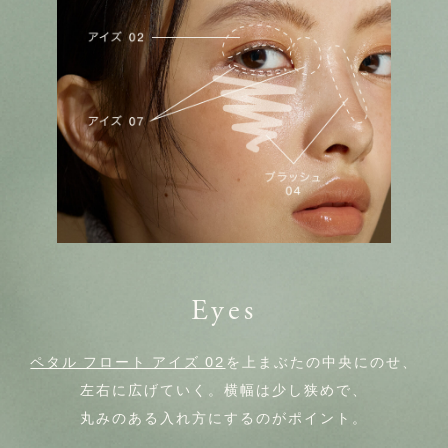
Eyes
ペタル フロート アイズ 02
を上まぶたの中央にのせ、
左右に広げていく。横幅は少し狭めで、
丸みのある入れ方にするのがポイント。