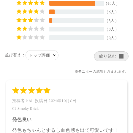
【商品サイズ】
44.0×15.0×44.5㎜
【全成分】
・01 Smoky Brick
ラウロイルリシン、シリカ、スクワラン、トリ（カプリル酸
／カプリン酸）グリセリル、ダイマージリノール酸ジ（イソ
ステアリル／フィトステリル）、タルク、イソステアリン酸
水添ヒマシ油、ジステアリン酸Ａｌ、セタノール、トコフェ
ロール、アルガニアスピノサ核油、オプンチアフィクスイン
ジカ種子油、ホホバ種子油、ローズマリー葉油、アンズ核
油、オリーブ果実油、カニナバラ果実油、ヒマワリ種子油、
マイカ、酸化鉄、グンジョウ
・02 Graceful Marron
タルク、ラウロイルリシン、シリカ、スクワラン、トリ（カ
プリル酸／カプリン酸）グリセリル、ダイマージリノール酸
ジ（イソステアリル／フィトステリル）、イソステアリン酸
水添ヒマシ油、ジステアリン酸Ａｌ、セタノール、トコフェ