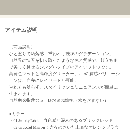
アイテム説明
【商品説明】
ひと塗りで洒落感、重ねれば洗練のグラデーション。
自然界の情景を切り取ったような色と質感で、顔立ちま
で美しく見せるシングルタイプのアイシャドウです。
高発色マットと高輝度グリッター、2つの質感バリエーシ
ョンは、自在にレイヤードが可能。
重ねても濁らず、スタイリッシュなニュアンスが簡単に
生まれます。
自然由来指数99％ ISO16128準拠（水を含まない）
●カラー
・01 Smoky Brick：血色感と深みのあるブリックレッド
・02 Graceful Marron：赤みのきいた上品なオレンジブラウ