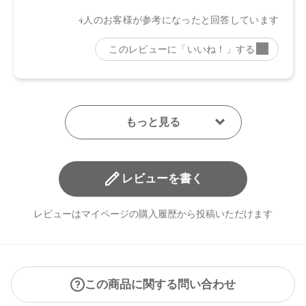
日本
【メーカー品番】
店舗でお問い合わせの際には、下記品番をお伝え下さい。
・01 Smoky Brick：4570106733813
・02 Graceful Marron：4570106733820
・03 Muted Brown：4570106733837
・04 Chiffon Beige：4570106733844
・05 Spicy Taupe：4570106733851
・06 Sparkling Petal：4570106733868
・07 Dazzling Sugar：4570106733875
レビューを書く
【店舗発売日】
レビューはマイページの購入履歴から投稿いただけます
CosmeKitchen 2024/8/2
Biople 2024/8/2
Make↗Kitchen 2024/8/2
※店舗での取り扱いや詳しい在庫状況につきましては、各店
舗にお問い合わせください。
この商品に関する問い合わせ
※発売日は予告なく変更する可能性がございます。予めご了