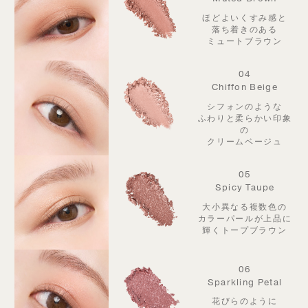
ほどよいくすみ感と
落ち着きのある
ミュートブラウン
04
Chiffon Beige
シフォンのような
ふわりと柔らかい印象
の
クリームベージュ
05
Spicy Taupe
大小異なる複数色の
カラーパールが
上品に
輝くトープブラウン
06
Sparkling Petal
花びらのように