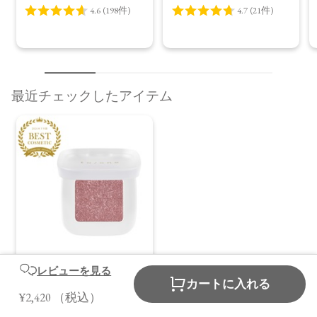
最近チェックしたアイテム
【to/one】ペタル フ
レビューを見る
カートに入れる
ロート アイズ［01～
¥2,420
（税込）
07］