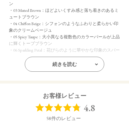
ン
・03 Muted Brown：ほどよいくすみ感と落ち着きのあるミ
ュートブラウン
・04 Chiffon Beige：シフォンのようなふわりと柔らかい印
象のクリームベージュ
・05 Spicy Taupe：大小異なる複数色のカラーパールが上品
に輝くトープブラウン
・06 Sparkling Petal：花びらのように華やかな印象のスパー
クリングピンク
・07 Dazzling Sugar：繊細なカラーパールが瞬く間に輝き
続きを読む
を増すダズリングゴールド
【ご使用方法】
指先またはお手持ちのチップやブラシで適量をとり、まぶた
お客様レビュー
全体にぼかします。
【内容量】
1.7g