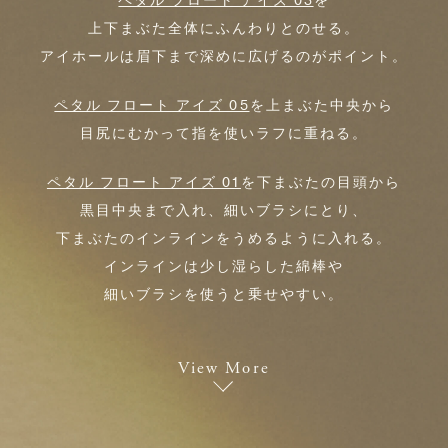
ペタル フロート アイズ 03
を
上下まぶた全体にふんわりとのせる。
アイホールは眉下まで深めに広げるのがポイント。
ペタル フロート アイズ 05
を上まぶた中央から
目尻にむかって指を使いラフに重ねる。
ペタル フロート アイズ 01
を下まぶたの目頭から
黒目中央まで入れ、細いブラシにとり、
下まぶたのインラインをうめるように入れる。
インラインは少し湿らした綿棒や
細いブラシを使うと乗せやすい。
View More