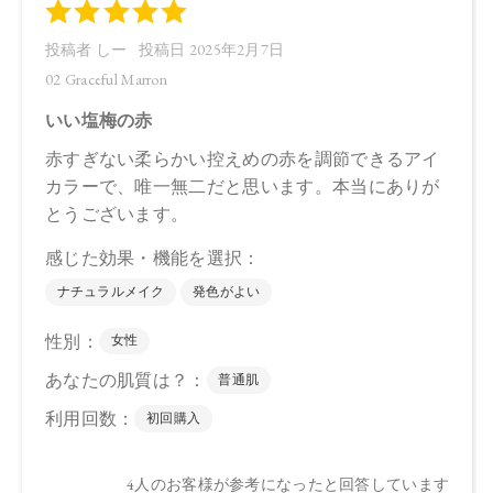
バロウ、トコフェロール、アルガニアスピノサ核油、オプン
チアフィクスインジカ種子油、スクワラン、ホホバ種子油、
ローズマリー葉油、アンズ核油、オリーブ果実油、カニナバ
ラ果実油、ヒマワリ種子油、（＋／－）ホウケイ酸（Ｃａ／
Ａｌ）、マイカ、酸化チタン、酸化鉄、グンジョウ
・07 Dazzling Sugar
トリ（カプリル酸／カプリン酸）グリセリル，タルク、ダイ
マージリノール酸ジ（イソステアリル／フィトステリル）、
シリカ、ダイマージリノール酸ダイマージリノレイルビス
（ベヘニル／イソステアリル／フィトステリル）、カルナウ
バロウ、トコフェロール、アルガニアスピノサ核油、オプン
チアフィクスインジカ種子油、スクワラン、ホホバ種子油、
ローズマリー葉油、アンズ核油、オリーブ果実油、カニナバ
ラ果実油、ヒマワリ種子油、（＋／－）ホウケイ酸（Ｃａ／
Ａｌ）、マイカ、酸化チタン、酸化鉄、グンジョウ
【原産国】
日本