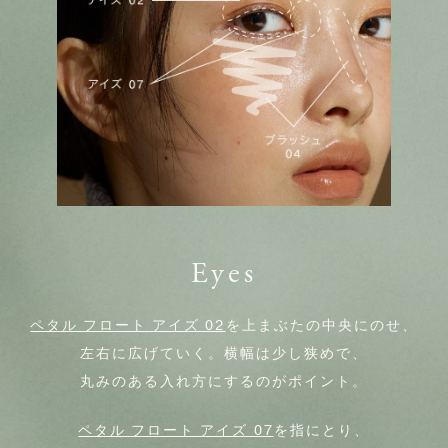
Eyes
ペタル フロート アイズ 02
を上まぶたの中央にのせ、
左右に広げていく。横幅は少し狭めで、
丸みのある入れ方にするのがポイント。
ペタル フロート アイズ 07
を指にとり、