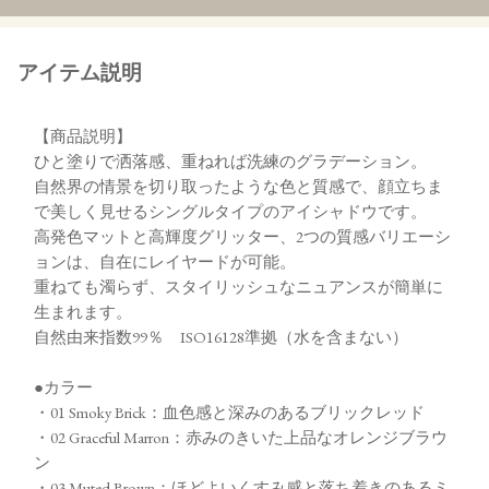
アイテム説明
【商品説明】
ひと塗りで洒落感、重ねれば洗練のグラデーション。
自然界の情景を切り取ったような色と質感で、顔立ちま
で美しく見せるシングルタイプのアイシャドウです。
高発色マットと高輝度グリッター、2つの質感バリエーシ
ョンは、自在にレイヤードが可能。
重ねても濁らず、スタイリッシュなニュアンスが簡単に
生まれます。
自然由来指数99％ ISO16128準拠（水を含まない）
●カラー
・01 Smoky Brick：血色感と深みのあるブリックレッド
・02 Graceful Marron：赤みのきいた上品なオレンジブラウ
ン
・03 Muted Brown：ほどよいくすみ感と落ち着きのあるミ