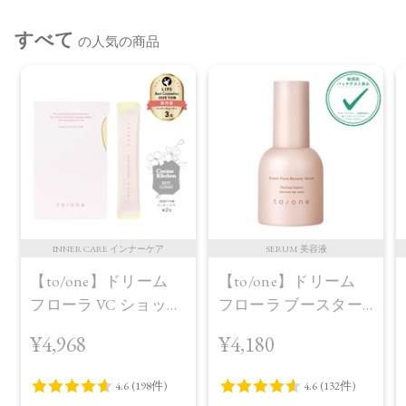
※通常はご注文より１～３営業日での発送となります。
すべて
商品によっては、お届けまで１～２週間かかる場合がござい
の人気の商品
ますので予めご了承ください。
●パッケージはリニューアル等の理由により、写真と異なる場
合がございます。
●パッケージのリニューアル等の理由により、成分・処方が記
載と異なる場合がございます。
●予告なくパッケージ仕様が変更になる場合がございます。
INNER CARE インナーケア
SERUM 美容液
【to/one】ドリーム
【to/one】ドリーム
フローラ VC ショット
フローラ ブースター
（30包）
セラム＜導入美容液
¥4,968
¥4,180
＞