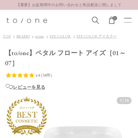
【重要】お盆期間中のお問い合わせと商品配送に関しまして
お得な定期購入コースはこちら
0
LINE お友達登録 500円OFFクーポンプレゼント
【重要】お盆期間中のお問い合わせと商品配送に関しまして
TOP
BRAND
to/one
EYE COLOR
EYE COLOR アイカラー
お得な定期購入コースはこちら
LINE お友達登録 500円OFFクーポンプレゼント
【to/one】ペタル フロート アイズ［01～
07］
レビューを見る
1
|
16