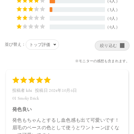
44.0×15.0×44.5㎜
【全成分】
・01 Smoky Brick
ラウロイルリシン、シリカ、スクワラン、トリ（カプリル酸
／カプリン酸）グリセリル、ダイマージリノール酸ジ（イソ
ステアリル／フィトステリル）、タルク、イソステアリン酸
水添ヒマシ油、ジステアリン酸Ａｌ、セタノール、トコフェ
ロール、アルガニアスピノサ核油、オプンチアフィクスイン
ジカ種子油、ホホバ種子油、ローズマリー葉油、アンズ核
油、オリーブ果実油、カニナバラ果実油、ヒマワリ種子油、
マイカ、酸化鉄、グンジョウ
・02 Graceful Marron
タルク、ラウロイルリシン、シリカ、スクワラン、トリ（カ
プリル酸／カプリン酸）グリセリル、ダイマージリノール酸
ジ（イソステアリル／フィトステリル）、イソステアリン酸
水添ヒマシ油、ジステアリン酸Ａｌ、セタノール、トコフェ
ロール、水酸化Ａｌ、アルガニアスピノサ核油、オプンチア
フィクスインジカ種子油、ホホバ種子油、ローズマリー葉