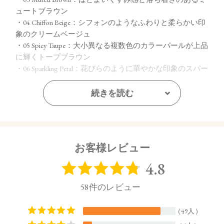
ュートブラウン
・04 Chiffon Beige：シフォンのようなふわりと柔らかい印
象のクリームベージュ
・05 Spicy Taupe：大小異なる複数色のカラーパールが上品
に輝くトープブラウン
・06 Sparkling Petal：花びらのように華やかな印象のスパー
クリングピンク
・07 Dazzling Sugar：繊細なカラーパールが瞬く間に輝き
続きを読む
を増すダズリングゴールド
【ご使用方法】
指先またはお手持ちのチップやブラシで適量をとり、まぶた
お客様レビュー
全体にぼかします。
【内容量】
1.7g
【商品サイズ】