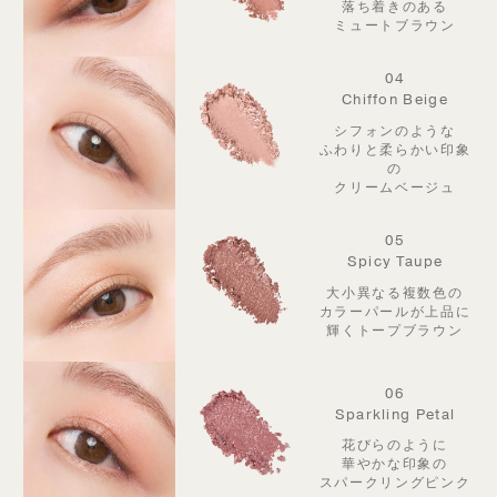
落ち着きのある
ミュートブラウン
04
Chiffon Beige
シフォンのような
ふわりと柔らかい印象
の
クリームベージュ
05
Spicy Taupe
大小異なる複数色の
カラーパールが
上品に
輝くトープブラウン
06
Sparkling Petal
花びらのように
華やかな印象の
スパークリングピンク