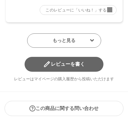
【メーカー品番】
店舗でお問い合わせの際には、下記品番をお伝え下さい。
・01 Smoky Brick：4570106733813
・02 Graceful Marron：4570106733820
・03 Muted Brown：4570106733837
・04 Chiffon Beige：4570106733844
・05 Spicy Taupe：4570106733851
・06 Sparkling Petal：4570106733868
・07 Dazzling Sugar：4570106733875
レビューを書く
【店舗発売日】
レビューはマイページの購入履歴から投稿いただけます
CosmeKitchen 2024/8/2
Biople 2024/8/2
Make↗Kitchen 2024/8/2
※店舗での取り扱いや詳しい在庫状況につきましては、各店
舗にお問い合わせください。
この商品に関する問い合わせ
※発売日は予告なく変更する可能性がございます。予めご了
承ください。