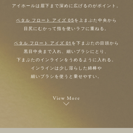
アイホールは眉下まで深めに広げるのがポイント。
ペタル フロート アイズ 05
を上まぶた中央から
目尻にむかって指を使いラフに重ねる。
ペタル フロート アイズ 01
を下まぶたの目頭から
黒目中央まで入れ、細いブラシにとり、
下まぶたのインラインをうめるように入れる。
インラインは少し湿らした綿棒や
細いブラシを使うと乗せやすい。
View More