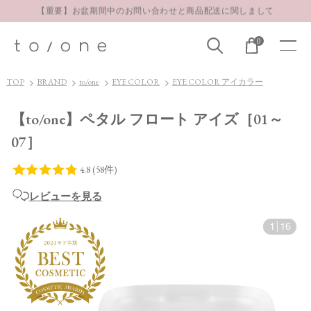
お得な定期購入コースはこちら
LINE お友達登録 500円OFFクーポンプレゼント
0
【重要】お盆期間中のお問い合わせと商品配送に関しまして
お得な定期購入コースはこちら
TOP
BRAND
to/one
EYE COLOR
EYE COLOR アイカラー
LINE お友達登録 500円OFFクーポンプレゼント
【to/one】ペタル フロート アイズ［01～
07］
レビューを見る
1
|
16