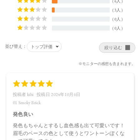
44.0×15.0×44.5㎜
【全成分】
・01 Smoky Brick
ラウロイルリシン、シリカ、スクワラン、トリ（カプリル酸
／カプリン酸）グリセリル、ダイマージリノール酸ジ（イソ
ステアリル／フィトステリル）、タルク、イソステアリン酸
水添ヒマシ油、ジステアリン酸Ａｌ、セタノール、トコフェ
ロール、アルガニアスピノサ核油、オプンチアフィクスイン
ジカ種子油、ホホバ種子油、ローズマリー葉油、アンズ核
油、オリーブ果実油、カニナバラ果実油、ヒマワリ種子油、
マイカ、酸化鉄、グンジョウ
・02 Graceful Marron
タルク、ラウロイルリシン、シリカ、スクワラン、トリ（カ
プリル酸／カプリン酸）グリセリル、ダイマージリノール酸
ジ（イソステアリル／フィトステリル）、イソステアリン酸
水添ヒマシ油、ジステアリン酸Ａｌ、セタノール、トコフェ
ロール、水酸化Ａｌ、アルガニアスピノサ核油、オプンチア
フィクスインジカ種子油、ホホバ種子油、ローズマリー葉