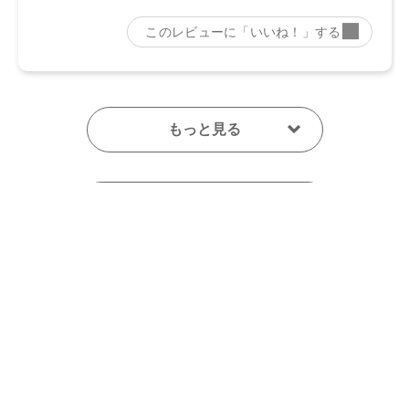
【メーカー品番】
店舗でお問い合わせの際には、下記品番をお伝え下さい。
・01 Smoky Brick：4570106733813
・02 Graceful Marron：4570106733820
・03 Muted Brown：4570106733837
レビューを見る
・04 Chiffon Beige：4570106733844
カートに入れる
・05 Spicy Taupe：4570106733851
¥2,420
（税込）
・06 Sparkling Petal：4570106733868
・07 Dazzling Sugar：4570106733875
レビューを書く
【店舗発売日】
レビューはマイページの購入履歴から投稿いただけます
CosmeKitchen 2024/8/2
Biople 2024/8/2
Make↗Kitchen 2024/8/2
※店舗での取り扱いや詳しい在庫状況につきましては、各店
舗にお問い合わせください。
この商品に関する問い合わせ
※発売日は予告なく変更する可能性がございます。予めご了
承ください。