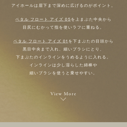
アイホールは眉下まで深めに広げるのがポイント。
ペタル フロート アイズ 05
を上まぶた中央から
目尻にむかって指を使いラフに重ねる。
ペタル フロート アイズ 01
を下まぶたの目頭から
黒目中央まで入れ、細いブラシにとり、
下まぶたのインラインをうめるように入れる。
インラインは少し湿らした綿棒や
細いブラシを使うと乗せやすい。
View More