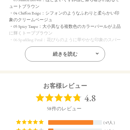
ュートブラウン
・04 Chiffon Beige：シフォンのようなふわりと柔らかい印
象のクリームベージュ
・05 Spicy Taupe：大小異なる複数色のカラーパールが上品
に輝くトープブラウン
・06 Sparkling Petal：花びらのように華やかな印象のスパー
クリングピンク
・07 Dazzling Sugar：繊細なカラーパールが瞬く間に輝き
続きを読む
を増すダズリングゴールド
【ご使用方法】
指先またはお手持ちのチップやブラシで適量をとり、まぶた
お客様レビュー
全体にぼかします。
【内容量】
1.7g
【商品サイズ】