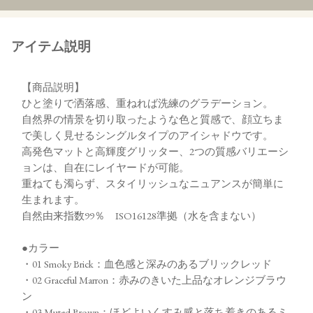
アイテム説明
【商品説明】
ひと塗りで洒落感、重ねれば洗練のグラデーション。
自然界の情景を切り取ったような色と質感で、顔立ちま
で美しく見せるシングルタイプのアイシャドウです。
高発色マットと高輝度グリッター、2つの質感バリエーシ
ョンは、自在にレイヤードが可能。
重ねても濁らず、スタイリッシュなニュアンスが簡単に
生まれます。
自然由来指数99％ ISO16128準拠（水を含まない）
●カラー
・01 Smoky Brick：血色感と深みのあるブリックレッド
・02 Graceful Marron：赤みのきいた上品なオレンジブラウ
ン
・03 Muted Brown：ほどよいくすみ感と落ち着きのあるミ