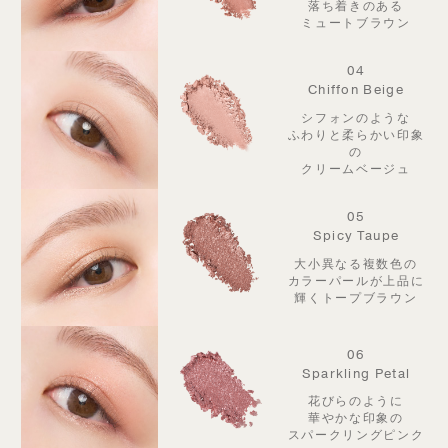
落ち着きのある
ミュートブラウン
04
Chiffon Beige
シフォンのような
ふわりと柔らかい印象
の
クリームベージュ
05
Spicy Taupe
大小異なる複数色の
カラーパールが
上品に
輝くトープブラウン
06
Sparkling Petal
花びらのように
華やかな印象の
スパークリングピンク