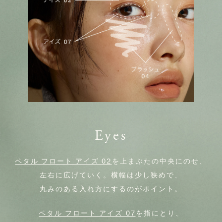
Eyes
ペタル フロート アイズ 02
を上まぶたの中央にのせ、
左右に広げていく。横幅は少し狭めで、
丸みのある入れ方にするのがポイント。
ペタル フロート アイズ 07
を指にとり、