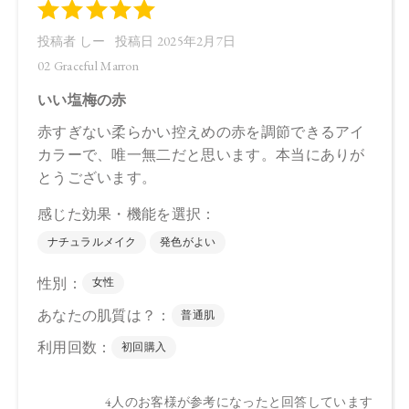
バロウ、トコフェロール、アルガニアスピノサ核油、オプン
チアフィクスインジカ種子油、スクワラン、ホホバ種子油、
ローズマリー葉油、アンズ核油、オリーブ果実油、カニナバ
ラ果実油、ヒマワリ種子油、（＋／－）ホウケイ酸（Ｃａ／
Ａｌ）、マイカ、酸化チタン、酸化鉄、グンジョウ
・07 Dazzling Sugar
トリ（カプリル酸／カプリン酸）グリセリル，タルク、ダイ
マージリノール酸ジ（イソステアリル／フィトステリル）、
シリカ、ダイマージリノール酸ダイマージリノレイルビス
（ベヘニル／イソステアリル／フィトステリル）、カルナウ
バロウ、トコフェロール、アルガニアスピノサ核油、オプン
チアフィクスインジカ種子油、スクワラン、ホホバ種子油、
ローズマリー葉油、アンズ核油、オリーブ果実油、カニナバ
ラ果実油、ヒマワリ種子油、（＋／－）ホウケイ酸（Ｃａ／
Ａｌ）、マイカ、酸化チタン、酸化鉄、グンジョウ
【原産国】
日本