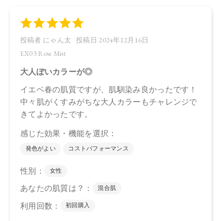
店舗でお問い合わせの際には、下記品番をお伝え下さい。
・13 Pink Haze：4570106733769
・14 Cashmere Nude：4570106733776
・EX03 Rose Mist：4570106733783
【店舗発売日】
CosmeKitchen 2024/8/2
Biople 2024/8/2
Make↗Kitchen 2024/8/2
※店舗での取り扱いや詳しい在庫状況につきましては、各店
舗にお問い合わせください。
※発売日は予告なく変更する可能性がございます。予めご了
承ください。
※通常はご注文より１～３営業日での発送となります。
商品によっては、お届けまで１～２週間かかる場合がござい
ますので予めご了承ください。
●パッケージはリニューアル等の理由により、写真と異なる場
合がございます。