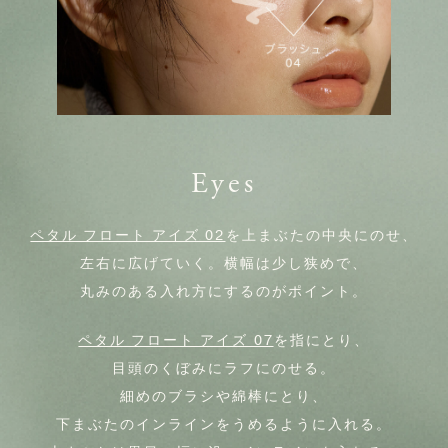
Eyes
ペタル フロート アイズ 02
を上まぶたの中央にのせ、
左右に広げていく。横幅は少し狭めで、
丸みのある入れ方にするのがポイント。
ペタル フロート アイズ 07
を指にとり、
目頭のくぼみにラフにのせる。
細めのブラシや綿棒にとり、
下まぶたのインラインをうめるように入れる。