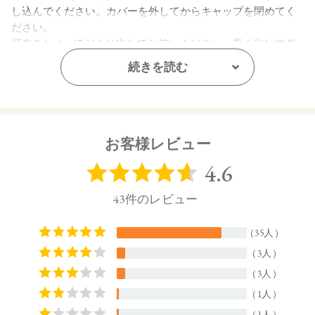
し込んでください。カバーを外してからキャップを閉めてく
ださい。
紅先を2～3㎜ほどくり出してお使いください。長く出しすぎ
ると、折れる場合がございます。
続きを読む
【内容量】
3.8g
【商品サイズ】
お客様レビュー
27.0×22.0×74.5㎜
【全成分】
・13 Pink Haze
トリイソステアリン酸ポリグリセリル－２、トリ（カプリル
酸／カプリン酸）グリセリル、ダイマージリノール酸（フィ
トステリル／イソステアリル／セチル／ステアリル／ベヘニ
ル）、スクワラン、ダイマージリノール酸水添ヒマシ油、ヒ
マワリ種子ロウ、シリカ、キャンデリラロウエキス、キャン
デリラロウ炭化水素、セスキイソステアリン酸ソルビタン、