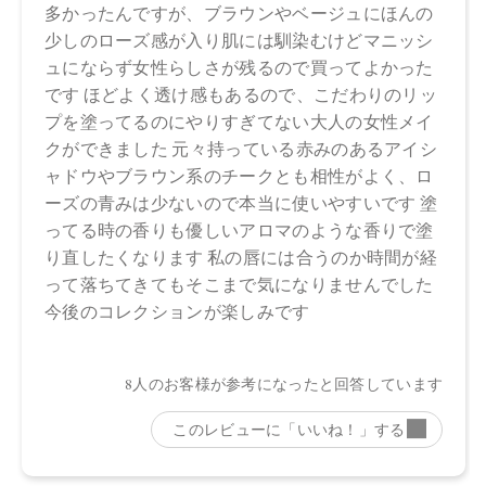
・EX03 Rose Mist
トリイソステアリン酸ポリグリセリル－２、トリ（カプリル
酸／カプリン酸）グリセリル、ダイマージリノール酸（フィ
トステリル／イソステアリル／セチル／ステアリル／ベヘニ
ル）、スクワラン、ダイマージリノール酸水添ヒマシ油、ヒ
マワリ種子ロウ、シリカ、キャンデリラロウエキス、キャン
デリラロウ炭化水素、セスキイソステアリン酸ソルビタン、
ラベンダー油、ニオイテンジクアオイ油、ベルガモット果皮
油、ミツロウ、イランイラン花油、トコフェロール、アオモ
ジ果実油、水酸化Ａｌ、オプンチアフィクスインジカ種子
油、ホホバ種子油、ローズマリー葉油、オリーブ果実油、カ
ニナバラ果実油、マイカ、酸化鉄、酸化チタン、赤２０２、
黄４
【原産国】
日本
【メーカー品番】