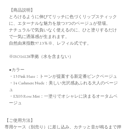
【商品説明】
とろけるように伸びてリッチに色づくリップスティック
に、エターナルな魅力を放つ3つのベージュが登場。
ナチュラルで気負いなく使えるのに、ひと塗りするだけ
で一気に洒落感が生まれます。
自然由来指数97.13％※、レフィル式です。
※ISO16128準拠（水を含まない）
●カラー
・13 Pink Haze：トーンが提案する新定番ピンクベージュ
・14 Cashmere Nude：美しい光沢感あふれる大人のベージ
ュ
・EX03 Rose Mist：一塗りでオシャレに決まるオータムベ
ージュ
【ご使用方法】
専用ケース（別売り）に差し込み、カチッと音が鳴るまで押