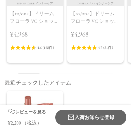
INNER CARE インナーケア
INNER CARE インナーケア
【to/one】ドリーム
【to/one】ドリーム
フローラ VC ショット
フローラ VC ショット
（30包）
デイ ブライトニング
¥4,968
¥4,968
プラス＜限定品＞
最近チェックしたアイテム
レビューを見る
入荷お知らせ登録
¥2,200
（税込）