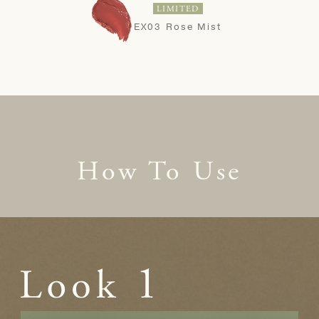
LIMITED
EX03 Rose Mist
How To Use