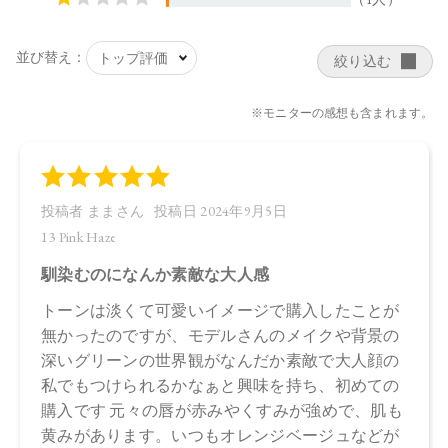
ラベンダー油、ニオイテンジクアオイ油、ベルガモット果皮
油、ミツロウ、イランイラン花油、トコフェロール、水酸化
Ａｌ、アオモジ果実油、オプンチアフィクスインジカ種子
油、ホホバ種子油、ローズマリー葉油、オリーブ果実油、カ
ニナバラ果実油、マイカ、酸化チタン、酸化鉄、黄４、赤２
０２
・14 Cashmere Nude
トリイソステアリン酸ポリグリセリル－２、トリ（カプリル
酸／カプリン酸）グリセリル、ダイマージリノール酸（フィ
トステリル／イソステアリル／セチル／ステアリル／ベヘニ
ル）、スクワラン、ダイマージリノール酸水添ヒマシ油、ヒ
マワリ種子ロウ、シリカ、キャンデリラロウエキス、キャン
デリラロウ炭化水素、セスキイソステアリン酸ソルビタン、
ラベンダー油、ニオイテンジクアオイ油、ベルガモット果皮
油、ミツロウ、イランイラン花油、トコフェロール、水酸化
Ａｌ、アオモジ果実油、オプンチアフィクスインジカ種子
油、ホホバ種子油、ローズマリー葉油、オリーブ果実油、カ
ニナバラ果実油、マイカ、酸化チタン、黄４、赤２０２、酸
化鉄