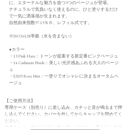
に、エターナルな魅力を放つ3つのベージュが登場。
ナチュラルで気負いなく使えるのに、ひと塗りするだけ
で一気に洒落感が生まれます。
自然由来指数97.13％※、レフィル式です。
※ISO16128準拠（水を含まない）
●カラー
・13 Pink Haze：トーンが提案する新定番ピンクベージュ
・14 Cashmere Nude：美しい光沢感あふれる大人のベージ
ュ
・EX03 Rose Mist：一塗りでオシャレに決まるオータムベ
ージュ
【ご使用方法】
専用ケース（別売り）に差し込み、カチッと音が鳴るまで押
し込んでください。カバーを外してからキャップを閉めてく
ださい。
紅先を2～3㎜ほどくり出してお使いください。長く出しすぎ