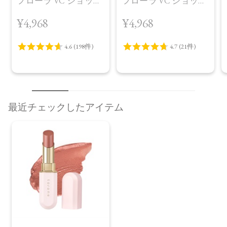
フローラ VC ショット
フローラ VC ショット
（30包）
デイ ブライトニング
¥4,968
¥4,968
プラス＜限定品＞
最近チェックしたアイテム
レビューを見る
カートに入れる
¥2,200
（税込）