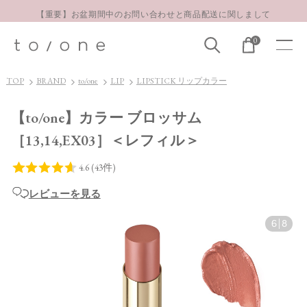
【重要】お盆期間中のお問い合わせと商品配送に関しまして
お得な定期購入コースはこちら
0
LINE お友達登録 500円OFFクーポンプレゼント
【重要】お盆期間中のお問い合わせと商品配送に関しまして
TOP
BRAND
to/one
LIP
LIPSTICK リップカラー
お得な定期購入コースはこちら
【to/one】カラー ブロッサム
LINE お友達登録 500円OFFクーポンプレゼント
［13,14,EX03］＜レフィル＞
レビューを見る
6
|
8