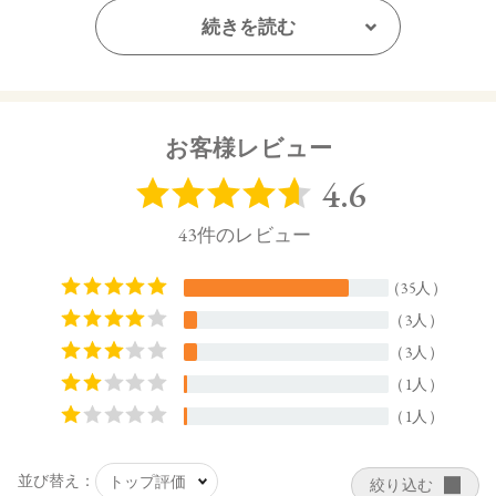
ると、折れる場合がございます。
続きを読む
【内容量】
3.8g
【商品サイズ】
お客様レビュー
27.0×22.0×74.5㎜
【全成分】
・13 Pink Haze
トリイソステアリン酸ポリグリセリル－２、トリ（カプリル
酸／カプリン酸）グリセリル、ダイマージリノール酸（フィ
トステリル／イソステアリル／セチル／ステアリル／ベヘニ
ル）、スクワラン、ダイマージリノール酸水添ヒマシ油、ヒ
マワリ種子ロウ、シリカ、キャンデリラロウエキス、キャン
デリラロウ炭化水素、セスキイソステアリン酸ソルビタン、
ラベンダー油、ニオイテンジクアオイ油、ベルガモット果皮
油、ミツロウ、イランイラン花油、トコフェロール、水酸化
Ａｌ、アオモジ果実油、オプンチアフィクスインジカ種子