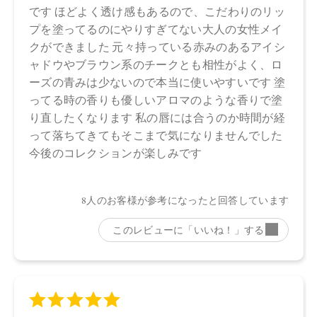
酸／カプリン酸）グリセリル、ダイマージリノール酸（フィ
トステリル／イソステアリル／セチル／ステアリル／ベヘニ
ル）、スクワラン、ダイマージリノール酸水添ヒマシ油、ヒ
マワリ種子ロウ、シリカ、キャンデリラロウエキス、キャン
デリラロウ炭化水素、セスキイソステアリン酸ソルビタン、
ラベンダー油、ニオイテンジクアオイ油、ベルガモット果皮
油、ミツロウ、イランイラン花油、トコフェロール、アオモ
ジ果実油、水酸化Ａｌ、オプンチアフィクスインジカ種子
油、ホホバ種子油、ローズマリー葉油、オリーブ果実油、カ
ニナバラ果実油、マイカ、酸化鉄、酸化チタン、赤２０２、
黄４
【原産国】
日本
【メーカー品番】
店舗でお問い合わせの際には、下記品番をお伝え下さい。
・13 Pink Haze：4570106733769
・14 Cashmere Nude：4570106733776