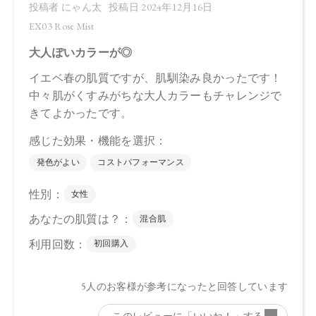
・EX03 Rose Mist：4570106733783
【店舗発売日】
CosmeKitchen 2024/8/2
Biople 2024/8/2
Make↗Kitchen 2024/8/2
※店舗での取り扱いや詳しい在庫状況につきましては、各店
舗にお問い合わせください。
※発売日は予告なく変更する可能性がございます。予めご了
承ください。
※通常はご注文より１～３営業日での発送となります。
商品によっては、お届けまで１～２週間かかる場合がござい
ますので予めご了承ください。
●パッケージはリニューアル等の理由により、写真と異なる場
合がございます。
●パッケージのリニューアル等の理由により、成分・処方が記
載と異なる場合がございます。
●予告なくパッケージ仕様が変更になる場合がございます。