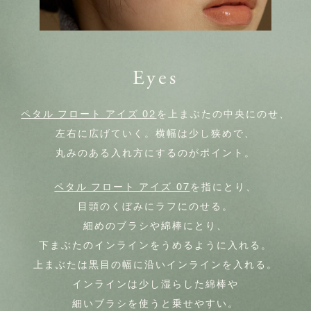
Eyes
ペタル フロート アイズ 02
を上まぶたの中央にのせ、
左右に広げていく。横幅は少し狭めで、
丸みのある入れ方にするのがポイント。
ペタル フロート アイズ 07
を指にとり、
目頭のくぼみにラフにのせる。
細めのブラシや綿棒にとり、
下まぶたのインラインをうめるように入れる。
上まぶたは黒目の幅に沿いインラインを入れる。
インラインは少し湿らした綿棒や
細いブラシを使うと乗せやすい。