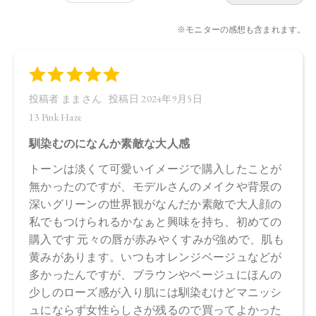
油、ホホバ種子油、ローズマリー葉油、オリーブ果実油、カ
ニナバラ果実油、マイカ、酸化チタン、酸化鉄、黄４、赤２
０２
・14 Cashmere Nude
トリイソステアリン酸ポリグリセリル－２、トリ（カプリル
酸／カプリン酸）グリセリル、ダイマージリノール酸（フィ
トステリル／イソステアリル／セチル／ステアリル／ベヘニ
ル）、スクワラン、ダイマージリノール酸水添ヒマシ油、ヒ
マワリ種子ロウ、シリカ、キャンデリラロウエキス、キャン
デリラロウ炭化水素、セスキイソステアリン酸ソルビタン、
ラベンダー油、ニオイテンジクアオイ油、ベルガモット果皮
油、ミツロウ、イランイラン花油、トコフェロール、水酸化
Ａｌ、アオモジ果実油、オプンチアフィクスインジカ種子
油、ホホバ種子油、ローズマリー葉油、オリーブ果実油、カ
ニナバラ果実油、マイカ、酸化チタン、黄４、赤２０２、酸
化鉄
・EX03 Rose Mist
トリイソステアリン酸ポリグリセリル－２、トリ（カプリル