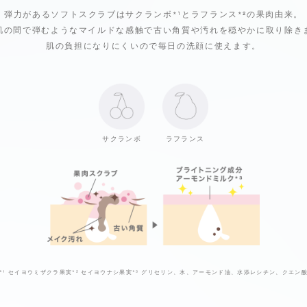
弾力があるソフトスクラブは
サクランボ*¹とラフランス
*²
の果肉由来。
肌の間で弾むようなマイルドな感触で
古い角質や汚れを穏やかに取り除き
肌の負担になりにくいので毎日の洗顔に使えます。
サクランボ
ラフランス
*¹
セイヨウミザクラ果実
*²
セイヨウナシ果実
*³
グリセリン、水、アーモンド油、水添レシチン、クエン