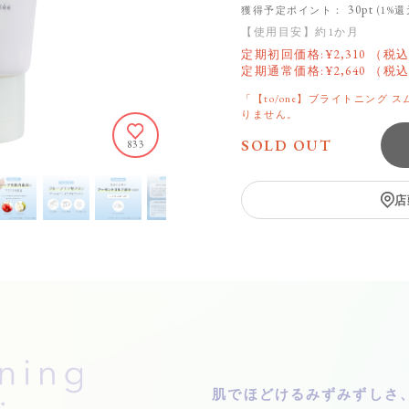
30pt
獲得予定ポイント：
(1%還
【使用目安】約1か月
定期初回価格:
¥
2,310
（税込
定期通常価格:
¥
2,640
（税込
「【to/one】ブライトニング
りません。
SOLD OUT
833
店
肌でほどけるみずみずしさ