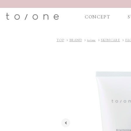
CONCEPT
S
TOP
BRAND
to/one
SKIN CARE
FA