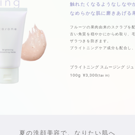
触れたくなるようなしなや
なめらかな肌に磨きあげる
フルーツの果肉由来のスクラブを
古い角質を穏やかにからめ取り、
ザラつきを防ぎます。
ブライトニングケア成分も配合し
ブライトニング スムージング ジュ
100g ¥3,300
(tax in)
夏の洗顔美容で、なりたい肌へ