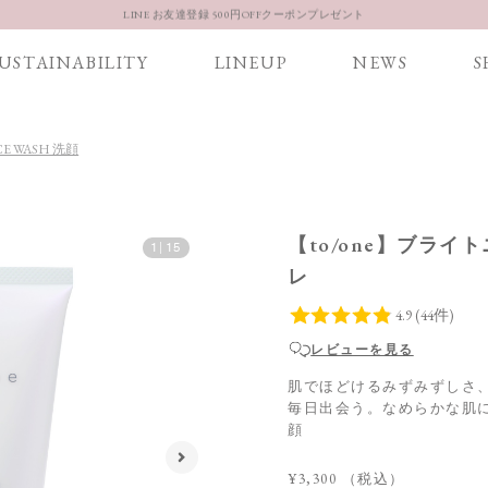
LINE お友達登録 500円OFFクーポンプレゼント
【重要】お盆期間中のお問い合わせと商品配送に関しまして
USTAINABILITY
LINEUP
NEWS
S
お得な定期購入コースはこちら
LINE お友達登録 500円OFFクーポンプレゼント
CE WASH 洗顔
【to/one】ブライ
1
|
15
レ
レビューを見る
肌でほどけるみずみずしさ
毎日出会う。なめらかな肌
顔
¥3,300
（税込）