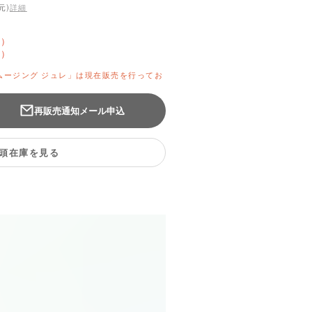
元)
詳細
）
）
 スムージング ジュレ」は現在販売を行ってお
再販売通知メール申込
頭在庫を見る
、