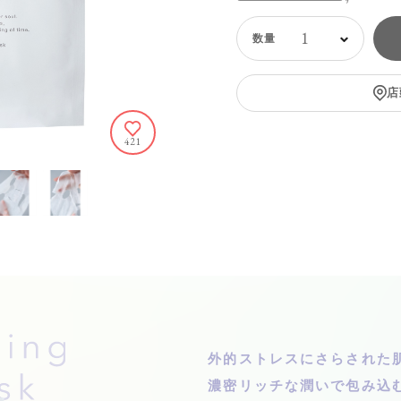
1
店
421
外的ストレスにさらされた
濃密リッチな潤いで包み込