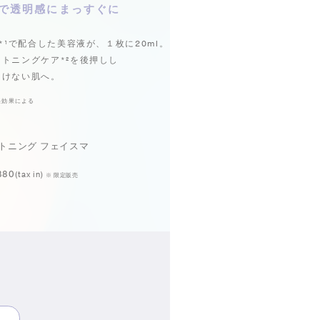
で
透明感にまっすぐに
*¹
で配合した美容液が、１枚に20ml。
イトニングケア
*²
を後押しし
つけない肌へ。
湿効果による
トニング フェイスマ
880
(tax in)
※ 限定販売