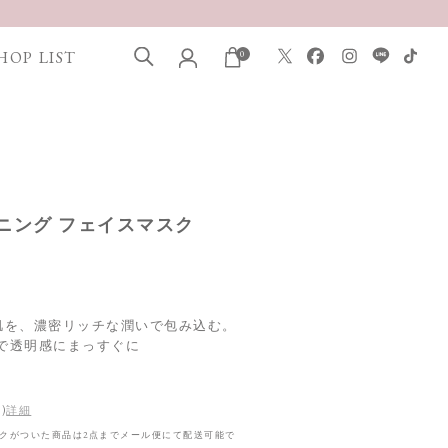
HOP LIST
0
トニング フェイスマスク
肌を、濃密リッチな潤いで包み込む。
合で透明感にまっすぐに
)
詳細
クがついた商品は2点までメール便にて配送可能で