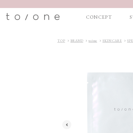
CONCEPT
S
TOP
BRAND
to/one
SKIN CARE
SP