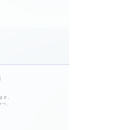
用
ます。
*⁵。