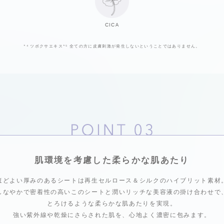
CICA
*⁴
ツボクサエキス
*⁵
全ての方に皮膚刺激が発生しないということではありません。
肌環境を考慮した柔らかな肌あたり
ほどよい厚みのあるシートは再生セルロース＆
シルクのハイブリット素材
しなやかで密着性の高いこのシートと
潤いリッチな美容液の掛け合わせで
とろけるような柔らかな肌あたりを実現。
強い紫外線や乾燥にさらされた肌を、
心地よく濃密に包みます。