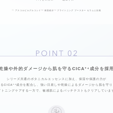
*¹
アスコルビルグルコシド
*²
保湿成分
*³
ブライトニング ブースター セラムと比較
乾燥や外的ダメージから肌を守る
CICA
*⁴
成分を採
シリーズ共通のボタニカルエッセンスに加え、
保湿や保護の力が
るCICA
*⁴
成分を配合し、
強い日差しや乾燥によるダメージから肌を守り
イトニングケアする一方で、
敏感肌によるパッチテストもクリアしています