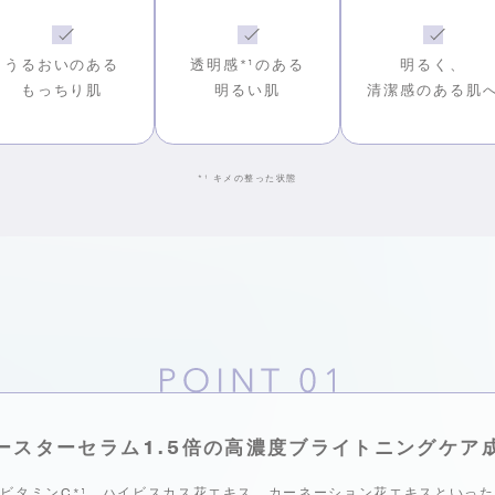
うるおいのある
透明感
*¹
のある
明るく、
もっちり肌
明るい肌
清潔感のある肌
*¹
キメの整った状態
ースターセラム1.5倍の
高濃度ブライトニングケア
ビタミンC*¹、ハイビスカス花エキス、
カーネーション花エキスといった