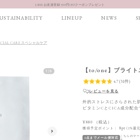
LINE お友達登録 500円OFFクーポンプレゼント
【重要】お盆期間中のお問い合わせと商品配送に関しまして
USTAINABILITY
LINEUP
NEWS
S
お得な定期購入コースはこちら
LINE お友達登録 500円OFFクーポンプレゼント
ECIAL CARE スペシャルケア
【to/one】ブライ
1
|
6
レビューを見る
外的ストレスにさらされた
ビタミンCとCICA成分配
¥880
（税込）
8pt
獲得予定ポイント：
(1%還元
こちらのマー
2点までメール便対応
す