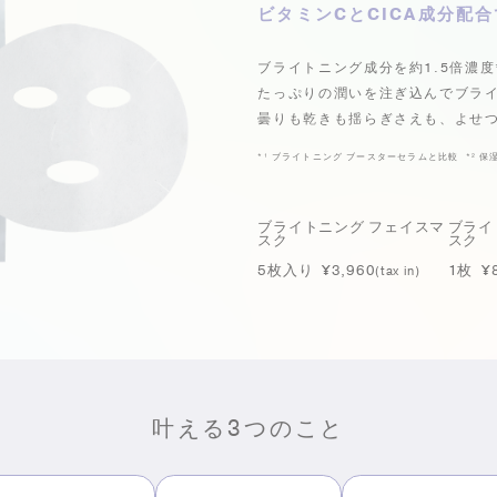
ビタミンCとCICA成分配合
ブライトニング成分を約1.5倍濃度
たっぷりの潤いを注ぎ込んでブラ
曇りも乾きも揺らぎさえも、よせ
*¹
ブライトニング ブースターセラムと比較
*²
保
ブライトニング フェイスマ
ブライ
スク
スク
5枚入り ¥3,960
1枚 ¥
(tax in)
叶える3つのこと