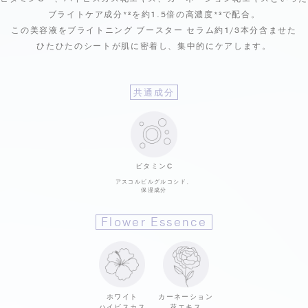
ブライトケア成分*²を約1.5倍の高濃度*³で配合。
この美容液をブライトニング ブースター セラム
約1/3本分含ませた
ひたひたのシートが
肌に密着し、集中的にケアします。
共通成分
ビタミンC
アスコルビルグルコシド、
保湿成分
Flower Essence
ホワイト
カーネーション
ハイビスカス
花エキス