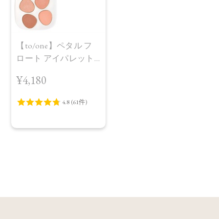
【to/one】ペタル フ
ロート アイパレット
［01,02］
¥4,180