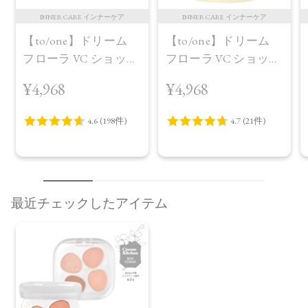
INNER CARE インナーケア
INNER CARE インナーケア
【to/one】ドリーム
【to/one】ドリーム
フローラ VC ショット
フローラ VC ショット
（30包）
デイ ブライトニング
¥4,968
¥4,968
プラス＜限定品＞
最近チェックしたアイテム