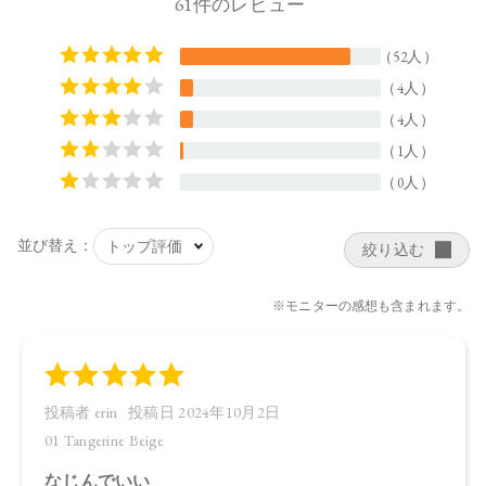
・01 Tangerine Beige
トリエチルヘキサノイン、タルク、ホウケイ酸（Ca／Al）、
イソステアリン酸水添ヒマシ油、酢酸セルロース、ラウリン
酸亜鉛、シリカ、アルガニアスピノサ核油、オプンチアフィ
クスインジカ種子油、スクワラン、トコフェロール、ローズ
マリー葉エキス、酸化スズ、カニナバラ果実油、マイカ、合
成フルオロフロゴパイト、酸化チタン、酸化鉄、水酸化Al、
赤226、金
・02 Daydream Fleur
トリエチルヘキサノイン、タルク、イソステアリン酸水添ヒ
マシ油、ホウケイ酸（Ca／Al）、酢酸セルロース、ラウリン
酸亜鉛、シリカ、アルガニアスピノサ核油、オプンチアフィ
クスインジカ種子油、カニナバラ果実油、スクワラン、トコ
フェロール、ローズマリー葉エキス、酸化スズ、マイカ、合
成フルオロフロゴパイト、酸化チタン、酸化鉄、グンジョ
ウ、水酸化Al、赤202、金
・EX01 Affogato Shot