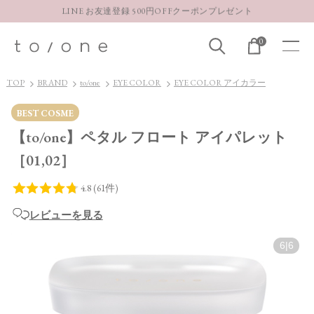
【重要】お盆期間中のお問い合わせと商品配送に関しまして
お得な定期購入コースはこちら
0
LINE お友達登録 500円OFFクーポンプレゼント
TOP
BRAND
to/one
EYE COLOR
EYE COLOR アイカラー
BEST COSME
【to/one】ペタル フロート アイパレット
［01,02］
レビューを見る
6
|
6