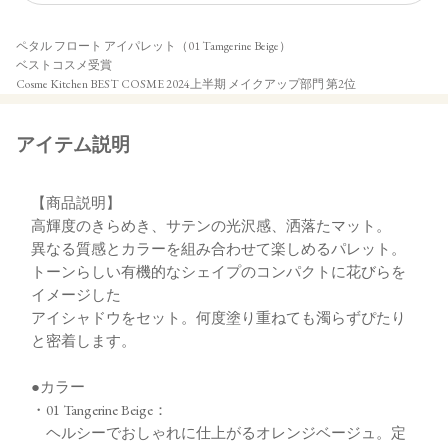
ペタル フロート アイパレット（01 Tamgerine Beige）
ベストコスメ受賞
Cosme Kitchen BEST COSME 2024上半期 メイクアップ部門 第2位
アイテム説明
【商品説明】
高輝度のきらめき、サテンの光沢感、洒落たマット。
異なる質感とカラーを組み合わせて楽しめるパレット。
トーンらしい有機的なシェイプのコンパクトに花びらを
イメージした
アイシャドウをセット。何度塗り重ねても濁らずぴたり
と密着します。
●カラー
・01 Tangerine Beige：
ヘルシーでおしゃれに仕上がるオレンジベージュ。定