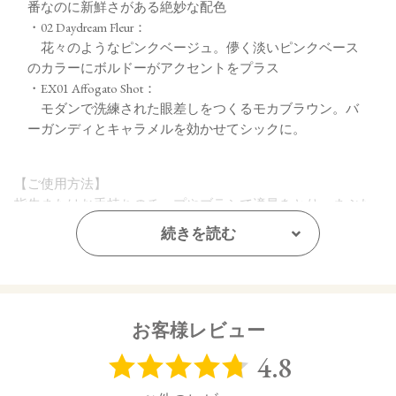
番なのに新鮮さがある絶妙な配色
・02 Daydream Fleur：
花々のようなピンクベージュ。儚く淡いピンクベース
のカラーにボルドーがアクセントをプラス
・EX01 Affogato Shot：
モダンで洗練された眼差しをつくるモカブラウン。バ
ーガンディとキャラメルを効かせてシックに。
【ご使用方法】
指先またはお手持ちのチップやブラシで適量をとり、まぶた
全体にぼかします。
続きを読む
【内容量】
2.5g
【商品サイズ】
お客様レビュー
20.5㎜×65㎜×64㎜ (高さx奥行x幅)
【全成分】