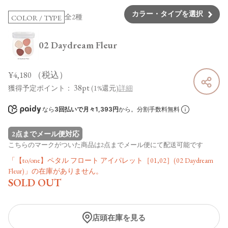
カラー・タイプを選択
全2種
COLOR / TYPE
02 Daydream Fleur
¥4,180
（税込）
38pt
獲得予定ポイント：
(1%還元)
詳細
なら
3回払いで月々1,393円
から。分割手数料無料
2点までメール便対応
こちらのマークがついた商品は2点までメール便にて配送可能です
「【to/one】ペタル フロート アイパレット［01,02］(02 Daydream
Fleur)」の在庫がありません。
SOLD OUT
店頭在庫を見る