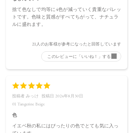
トリエチルヘキサノイン、タルク、イソステアリン酸水添ヒ
マシ油、酢酸セルロース、ラウリン酸亜鉛、ホウケイ酸（Ca
／Al）、シリカ、アルガニアスピノサ核油、オプンチアフィ
クスインジカ種子油、カニナバラ果実油、スクワラン、トコ
フェロール、ローズマリー葉エキス、マイカ、合成フルオロ
フロゴパイト、酸化鉄、酸化チタン、水酸化Al 、赤226
【原産国】
日本
【メーカー品番】
店舗でお問い合わせの際には、下記品番をお伝え下さい。
・01 Tangerine Beige：4570106732748
・02 Daydream Fleur：4570106732755
・EX01 Affogato Shot：4570106732762
【店舗発売日】
CosmeKitchen 2024/4/25
Biople 2024/4/25
Make↗Kitchen 2024/4/25