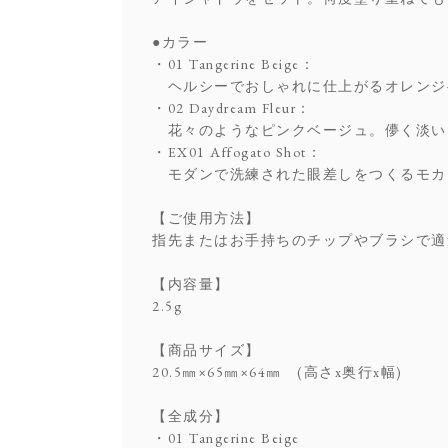
●カラー
・01 Tangerine Beige：
ヘルシーでおしゃれに仕上がるオレンジ
・02 Daydream Fleur：
花々のようなピンクベージュ。儚く淡い
・EX01 Affogato Shot：
モダンで洗練された眼差しをつくるモカ
【ご使用方法】
指先またはお手持ちのチップやブラシで適
【内容量】
2.5g
【商品サイズ】
20.5㎜×65㎜×64㎜ (高さx奥行x幅)
【全成分】
・01 Tangerine Beige