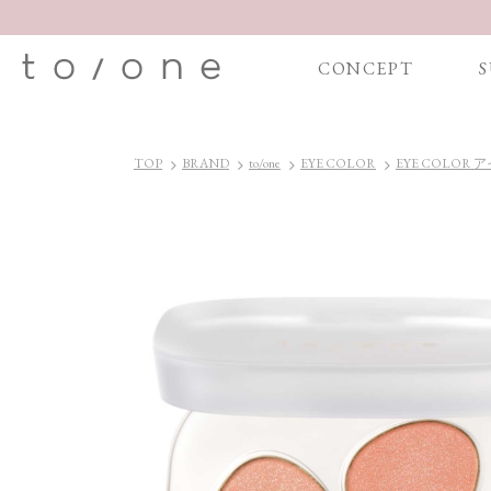
CONCEPT
S
TOP
BRAND
to/one
EYE COLOR
EYE COLOR