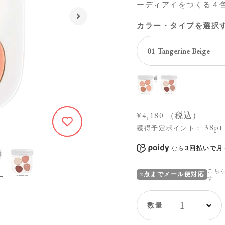
ーディアイをつくる４
カラー・タイプを選択
¥4,180
（税込）
38pt
1708
獲得予定ポイント：
なら
3回払いで月々
こち
2点までメール便対応
す
1