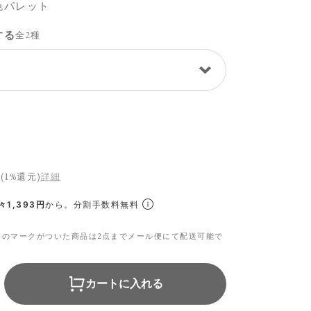
色パレット
する
全2種
(1%還元)
詳細
1,393円
から。分割手数料無料
らのマークがついた商品は2点までメール便にて配送可能で
カートに入れる