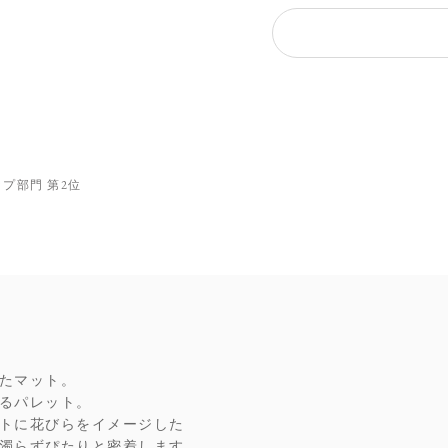
）
アップ部門 第2位
たマット。
るパレット。
トに花びらをイメージした
濁らずぴたりと密着します。