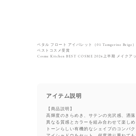
ペタル フロート アイパレット（01 Tamgerine Beige
ベストコスメ受賞
Cosme Kitchen BEST COSME 2024上半期 メイク
アイテム説明
【商品説明】
高輝度のきらめき、サテンの光沢感、洒落
異なる質感とカラーを組み合わせて楽しめ
トーンらしい有機的なシェイプのコンパク
アイシャドウをセット。何度塗り重ねても