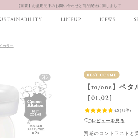
【重要】お盆期間中のお問い合わせと商品配送に関しまして
お得な定期購入コースはこちら
USTAINABILITY
LINEUP
NEWS
S
LINE お友達登録 500円OFFクーポンプレゼント
 アイカラー
BEST COSME
5
|
6
【to/one】ペ
［01,02］
レビューを見る
質感のコントラストと