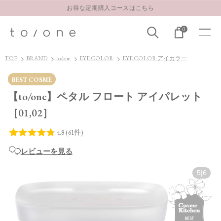
お得な定期購入コースはこちら
LINE お友達登録 500円OFFクーポンプレゼント
0
【重要】お盆期間中のお問い合わせと商品配送に関しまして
お得な定期購入コースはこちら
TOP
BRAND
to/one
EYE COLOR
EYE COLOR アイカラー
LINE お友達登録 500円OFFクーポンプレゼント
BEST COSME
【to/one】ペタル フロート アイパレット
［01,02］
レビューを見る
5
|
6