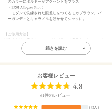
のカラーにボルドーがアクセントをプラス
・EX01 Affogato Shot：
モダンで洗練された眼差しをつくるモカブラウン。バ
ーガンディとキャラメルを効かせてシックに。
【ご使用方法】
指先またはお手持ちのチップやブラシで適量をとり、まぶた
全体にぼかします。
続きを読む
【内容量】
2.5g
【商品サイズ】
お客様レビュー
20.5㎜×65㎜×64㎜ (高さx奥行x幅)
【全成分】
・01 Tangerine Beige
トリエチルヘキサノイン、タルク、ホウケイ酸（Ca／Al）、
イソステアリン酸水添ヒマシ油、酢酸セルロース、ラウリン