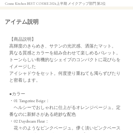
Cosme Kitchen BEST COSME 2024上半期 メイクアップ部門 第2位
アイテム説明
【商品説明】
高輝度のきらめき、サテンの光沢感、洒落たマット。
異なる質感とカラーを組み合わせて楽しめるパレット。
トーンらしい有機的なシェイプのコンパクトに花びらを
イメージした
アイシャドウをセット。何度塗り重ねても濁らずぴたり
と密着します。
●カラー
・01 Tangerine Beige：
ヘルシーでおしゃれに仕上がるオレンジベージュ。定
番なのに新鮮さがある絶妙な配色
・02 Daydream Fleur：
花々のようなピンクベージュ。儚く淡いピンクベース