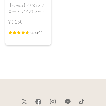
【to/one】ペタル フ
ロート アイパレット
［01,02］
¥4,180