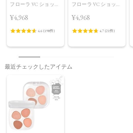
フローラ VC ショット
フローラ VC ショット
（30包）
デイ ブライトニング
¥4,968
¥4,968
プラス＜限定品＞
最近チェックしたアイテム