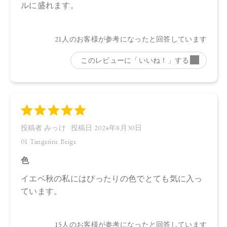
フェロール、ローズマリー葉エキス、マイカ、合成フルオロ
フロゴパイト、酸化鉄、酸化チタン、水酸化Al 、赤226
【原産国】
日本
【メーカー品番】
店舗でお問い合わせの際には、下記品番をお伝え下さい。
・01 Tangerine Beige：4570106732748
・02 Daydream Fleur：4570106732755
・EX01 Affogato Shot：4570106732762
【店舗発売日】
CosmeKitchen 2024/4/25
Biople 2024/4/25
Make↗Kitchen 2024/4/25
※店舗での取り扱いや詳しい在庫状況につきましては、各店
舗にお問い合わせください。
※発売日は予告なく変更する可能性がございます。予めご了