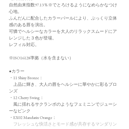
自然由来指数97.13％※でとろけるようになめらかなつけ
心地。
ふんだんに配合したカラーパールにより、ぷっくり立体
感のある唇を演出。
可憐でヘルシーなカラーを大人のリラックスムードにア
レンジした３色が登場。
レフィル対応。
※ISO16128準拠（水を含まない）
●カラー
・11 Shiny Bronze：
上品に輝き、大人の唇をヘルシーに華やかに彩るブロ
ンズ
・12 Cherry Swing：
風に揺れるサクランボのようなフェミニンでジューシ
ーなピンク
・EX02 Mandarin Orange：
フレッシュな快活さとモード感が共存するマンダリン