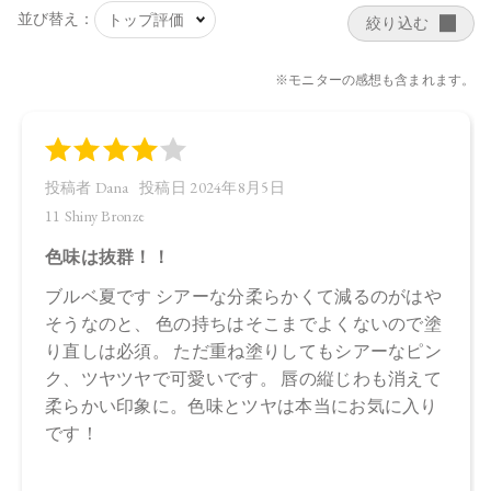
ステリル／イソステアリル／セチル／ステアリル／ベヘニ
ル）、スクワラン、ダイマージリノール酸水添ヒマシ油、ヒ
マワリ種子ロウ、シリカ、キャンデリラロウエキス、キャン
デリラロウ炭化水素、セスキイソステアリン酸ソルビタン、
オプンチアフィクスインジカ種子油、ホホバ種子油、ローズ
マリー葉油、オリーブ果実油、カニナバラ果実油、ラベンダ
ー油、ベルガモット果皮油、ニオイテンジクアオイ油、アオ
モジ果実油、イランイラン花油、ミツロウ、トコフェロー
ル、水酸化Al、マイカ、酸化チタン、ホウケイ酸（Ca／
Al）、黄4、酸化鉄、赤202
・12 Cherry Swing
トリイソステアリン酸ポリグリセリル－2、トリ（カプリル酸
／カプリン酸）グリセリル、ダイマージリノール酸（フィト
ステリル／イソステアリル／セチル／ステアリル／ベヘニ
ル）、スクワラン、ダイマージリノール酸水添ヒマシ油、ヒ
マワリ種子ロウ、シリカ、キャンデリラロウエキス、キャン
デリラロウ炭化水素、セスキイソステアリン酸ソルビタン、
オプンチアフィクスインジカ種子油、ホホバ種子油、ローズ
マリー葉油、オリーブ果実油、カニナバラ果実油、ラベンダ