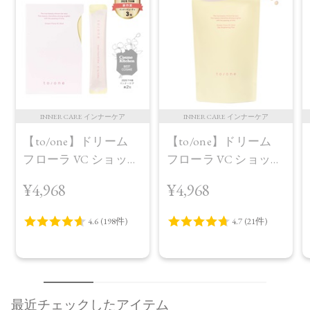
INNER CARE インナーケア
INNER CARE インナーケア
【to/one】ドリーム
【to/one】ドリーム
フローラ VC ショット
フローラ VC ショット
（30包）
デイ ブライトニング
¥4,968
¥4,968
プラス＜限定品＞
最近チェックしたアイテム