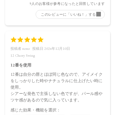
ー油、ベルガモット果皮油、ニオイテンジクアオイ油、アオ
モジ果実油、イランイラン花油、ミツロウ、トコフェロー
ル、水酸化Al、マイカ、酸化チタン、ホウケイ酸（Ca／
Al）、黄4、酸化鉄、赤202
・EX02 Mandarin Orange
トリイソステアリン酸ポリグリセリル－2、トリ（カプリル酸
／カプリン酸）グリセリル、ダイマージリノール酸（フィト
ステリル／イソステアリル／セチル／ステアリル／ベヘニ
ル）、スクワラン、ダイマージリノール酸水添ヒマシ油、ヒ
マワリ種子ロウ、シリカ、キャンデリラロウエキス、キャン
デリラロウ炭化水素、セスキイソステアリン酸ソルビタン、
オプンチアフィクスインジカ種子油、ホホバ種子油、ローズ
マリー葉油、オリーブ果実油、カニナバラ果実油、ラベンダ
ー油、ベルガモット果皮油、ニオイテンジクアオイ油、アオ
モジ果実油、イランイラン花油、ミツロウ、トコフェロー
ル、水酸化Al、マイカ、酸化チタン、ホウケイ酸（Ca／Al
）、黄4、酸化鉄、赤202、赤201