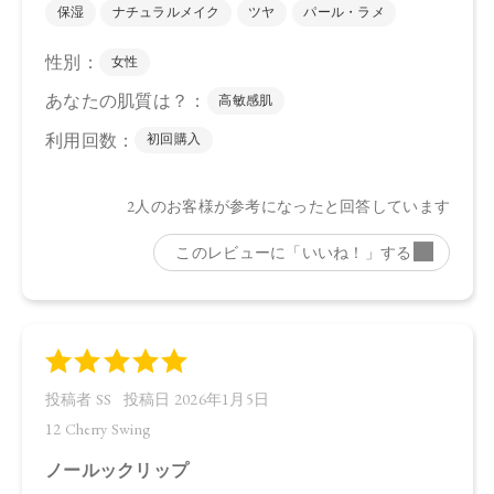
【原産国】
日本
【メーカー品番】
店舗でお問い合わせの際には、下記品番をお伝え下さい。
・11 Shiny Bronze：4570106732700
・12 Cherry Swing：4570106732717
・EX02 Mandarin Orange：4570106732724
【店舗発売日】
CosmeKitchen 2024/4/25
Biople 2024/4/25
Make↗Kitchen 2024/4/25
※店舗での取り扱いや詳しい在庫状況につきましては、各店
舗にお問い合わせください。
※発売日は予告なく変更する可能性がございます。予めご了
承ください。
※通常はご注文より１～３営業日での発送となります。