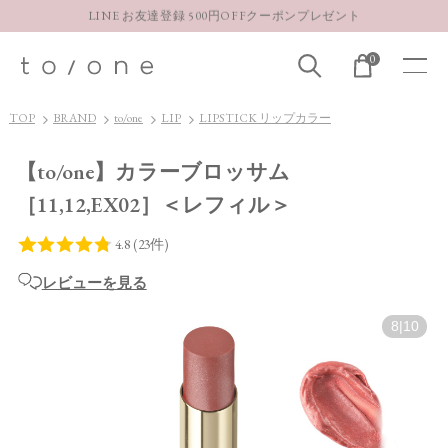
LINE お友達登録 500円OFFクーポンプレゼント
【重要】お盆期間中のお問い合わせと商品配送に関しまして
0
お得な定期購入コースはこちら
LINE お友達登録 500円OFFクーポンプレゼント
TOP
BRAND
to/one
LIP
LIPSTICK リップカラー
【to/one】カラーブロッサム
［11,12,EX02］＜レフィル＞
レビューを見る
8
|
10